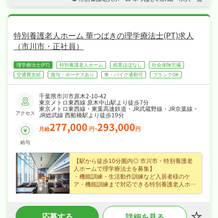
・日勤のみでメリハリよく働け、夏季休暇など
長期休暇も取りやすくワークライフバランスも
抜群！
・社会保険完備、研修制度あり、産休・育休取
得実績ありなど福利厚生も充実、はじめての方
特別養護老人ホーム 華つばきの理学療法士(PT)求人
も安心して飛び込める職場です！
（市川市・正社員）
理学療法士(PT)
特別養護老人ホーム
残業ほぼなし
社会保険完備
交通費支給
賞与・ボーナスあり
車・バイク通勤可
ブランクOK
千葉県市川市原木2-10-42
東京メトロ東西線 原木中山駅より徒歩7分
東京メトロ東西線・東葉高速鉄道・JR武蔵野線・JR京葉線・
アクセス
JR総武線 西船橋駅より徒歩19分
277,000
293,000
月給
円~
円
給与
【駅から徒歩10分圏内◎ 市川市・特別養護老
人ホームで理学療法士を募集】
・機能訓練・生活動作訓練など入居者様のケ
ア・機能訓練まで対応できる特別養護老人ホー
ムの理学療法士募集（市川市・原木中山駅から
徒歩7分）、はじめての方も歓迎でじっくり成
長できます♪
応募する
詳細を見る
・月給27.7〜29.3万円（正社員）、賞与年2