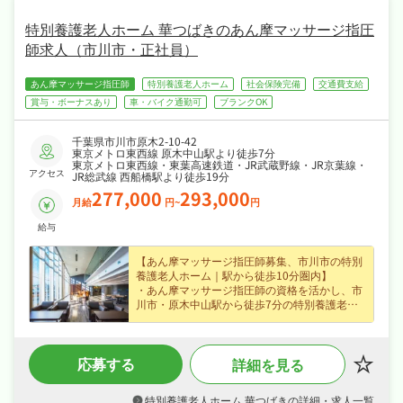
・社会保険完備、研修制度あり、産休・育休取
得実績ありと手厚く、腰を据えて長く活躍でき
特別養護老人ホーム 華つばきのあん摩マッサージ指圧
る職場です♪
師求人（市川市・正社員）
あん摩マッサージ指圧師
特別養護老人ホーム
社会保険完備
交通費支給
賞与・ボーナスあり
車・バイク通勤可
ブランクOK
千葉県市川市原木2-10-42
東京メトロ東西線 原木中山駅より徒歩7分
東京メトロ東西線・東葉高速鉄道・JR武蔵野線・JR京葉線・
アクセス
JR総武線 西船橋駅より徒歩19分
277,000
293,000
月給
円~
円
給与
【あん摩マッサージ指圧師募集、市川市の特別
養護老人ホーム｜駅から徒歩10分圏内】
・あん摩マッサージ指圧師の資格を活かし、市
川市・原木中山駅から徒歩7分の特別養護老人
ホームで機能訓練・生活動作訓練など入居者様
のケア・機能訓練をお任せ、未経験の方も歓迎
なので安心してスタートできます！
応募する
詳細を見る
・賞与年2回・昇給ありなど好待遇で、月給
27.7〜29.3万円の正社員求人、腰を据えて長く
活躍できます！
特別養護老人ホーム 華つばきの詳細・求人一覧