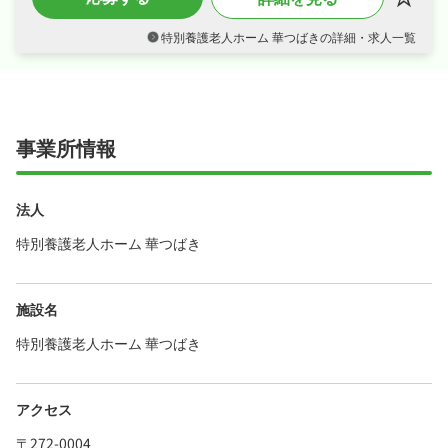
回・昇給ありなど好待遇で、安定した収入を目
指せます♪
特別養護老人ホーム 華つばきの詳細・求人一覧
・日勤のみ、夏季休暇など長期休暇も取りやす
くプライベートも大切にしながら働けます♪
・社会保険完備、研修制度あり、制服貸与など
福利厚生も充実、はじめての方も安心して飛び
込める職場です♪
事業所情報
法人
特別養護老人ホーム 華つばき
施設名
特別養護老人ホーム 華つばき
アクセス
〒272-0004