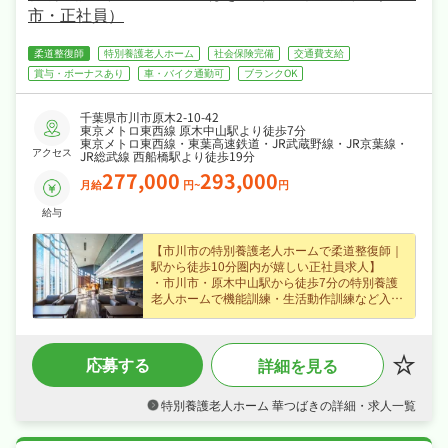
市・正社員）
柔道整復師
特別養護老人ホーム
社会保険完備
交通費支給
賞与・ボーナスあり
車・バイク通勤可
ブランクOK
千葉県市川市原木2-10-42
東京メトロ東西線 原木中山駅より徒歩7分
東京メトロ東西線・東葉高速鉄道・JR武蔵野線・JR京葉線・
アクセス
JR総武線 西船橋駅より徒歩19分
277,000
293,000
月給
円~
円
給与
【市川市の特別養護老人ホームで柔道整復師｜
駅から徒歩10分圏内が嬉しい正社員求人】
・市川市・原木中山駅から徒歩7分の特別養護
老人ホームで機能訓練・生活動作訓練など入居
者様のケア・機能訓練に携われる柔道整復師求
人、はじめての方も歓迎でじっくり成長できま
す♪
応募する
詳細を見る
・正社員で月給27.7〜29.3万円、賞与年2回・
昇給ありなど好待遇で、長期的に安定したキャ
リアを築けます♪
特別養護老人ホーム 華つばきの詳細・求人一覧
・日勤のみ、夏季休暇など長期休暇も取りやす
くオンオフを切り替えて長く続けられる環境で
す♪