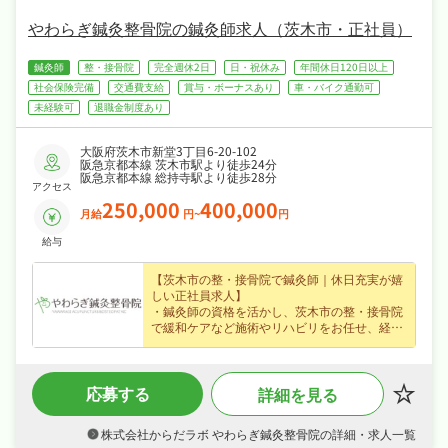
りが揃い、安心して長く働ける環境が魅力で
す！
やわらぎ鍼灸整骨院の鍼灸師求人（茨木市・正社員）
鍼灸師
整・接骨院
完全週休2日
日・祝休み
年間休日120日以上
社会保険完備
交通費支給
賞与・ボーナスあり
車・バイク通勤可
未経験可
退職金制度あり
大阪府茨木市新堂3丁目6-20-102
阪急京都本線 茨木市駅より徒歩24分
阪急京都本線 総持寺駅より徒歩28分
アクセス
250,000
400,000
月給
円~
円
給与
【茨木市の整・接骨院で鍼灸師｜休日充実が嬉
しい正社員求人】
・鍼灸師の資格を活かし、茨木市の整・接骨院
で緩和ケアなど施術やリハビリをお任せ、経験
不問なので無理なくキャリアを積めます！
・正社員募集で月給25〜40万円という好条件、
賞与年2回・昇給ありなど好待遇で、あなたの
応募する
詳細を見る
経験を正当に評価します！
・完全週休2日制・年間休日120日、日勤のみで
夏季休暇・年末年始休暇・GWなど長期休暇も
株式会社からだラボ やわらぎ鍼灸整骨院の詳細・求人一覧
取りやすくプライベートも大切にしながら働け