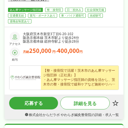
あん摩マッサージ指圧師
整・接骨院
日・祝休み
社会保険完備
交通費支給
賞与・ボーナスあり
車・バイク通勤可
未経験可
退職金制度あり
大阪府茨木市新堂3丁目6-20-102
阪急京都本線 茨木市駅より徒歩24分
阪急京都本線 総持寺駅より徒歩28分
アクセス
250,000
400,000
月給
円~
円
給与
【整・接骨院で活躍！茨木市のあん摩マッサー
ジ指圧師（正社員）】
・あん摩マッサージ指圧師の資格を活かし、茨
木市の整・接骨院で緩和ケアなど施術やリハビ
リをお任せ、はじめての方も歓迎なので安心し
てスタートできます！
・正社員で月給25〜40万円、賞与年2回・昇給
応募する
詳細を見る
ありなど好待遇で、あなたの経験を正当に評価
します！
・夏季休暇・年末年始休暇・GWなど長期休暇
株式会社からだラボ やわらぎ鍼灸整骨院の詳細・求人一覧
も取りやすく日曜・祝日休みなので、日勤のみ
でご家庭や趣味との両立もしやすい職場です！
・社会保険完備、退職金制度あり、研修制度あ