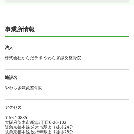
ます！
・社会保険完備、退職金制度あり、研修制度あ
りと手厚く、腰を据えて長く活躍できる職場で
す！
事業所情報
法人
株式会社からだラボ やわらぎ鍼灸整骨院
施設名
やわらぎ鍼灸整骨院
アクセス
〒567-0835
大阪府茨木市新堂3丁目6-20-102
阪急京都本線 茨木市駅より徒歩24分
阪急京都本線 総持寺駅より徒歩28分