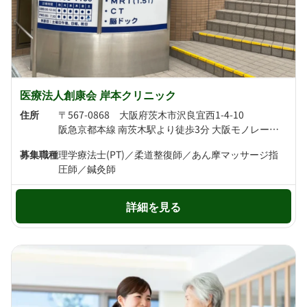
医療法人創康会 岸本クリニック
住所
〒567-0868 大阪府茨木市沢良宜西1-4-10
阪急京都本線 南茨木駅より徒歩3分 大阪モノレール 南茨木駅より徒歩4分
募集職種
理学療法士(PT)／柔道整復師／あん摩マッサージ指
圧師／鍼灸師
詳細を見る