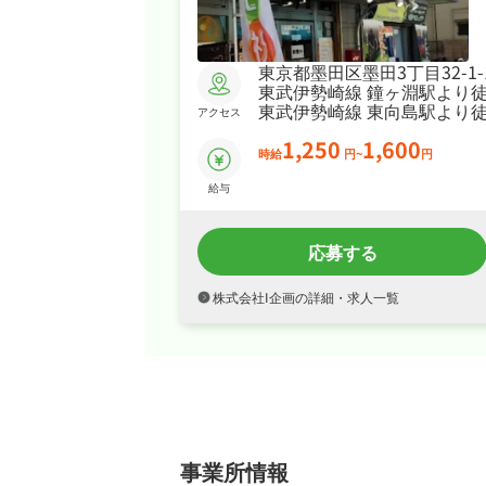
東京都墨田区墨田3丁目32-1-
東武伊勢崎線 鐘ヶ淵駅より徒
東武伊勢崎線 東向島駅より徒
アクセス
1,250
1,600
時給
円~
円
給与
応募する
株式会社I企画の詳細・求人一覧
事業所情報