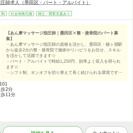
指圧師求人（墨田区・パート・アルバイト）
ト制
社会保険完備
独立・開業支援あり
【あん摩マッサージ指圧師｜墨田区×整・接骨院のパート募
集】
・あん摩マッサージ指圧師の資格を活かし、墨田区・鐘ヶ淵駅
から徒歩2分の整・接骨院で施術やリハビリをお任せ、スキル
を活かして活躍できます☆
・パート・アルバイトで時給1,250円、効率よく収入を得られ
ます☆
・シフト制、オンオフを切り替えて長く続けられる環境です☆
・社会保険完備、制服貸与で、あなたの「働きたい」を全力で
101
サポートします☆
歩2分
歩11分
詳細を見る
お気に入り