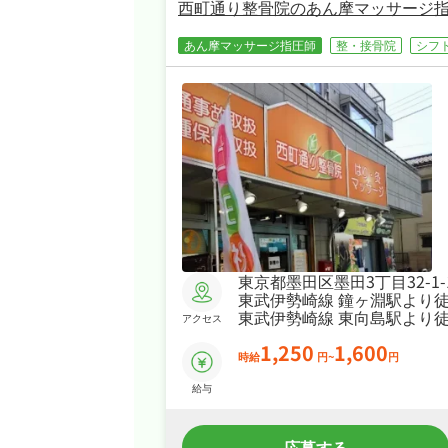
西町通り整骨院のあん摩マッサージ
あん摩マッサージ指圧師
整・接骨院
シフ
東京都墨田区墨田3丁目32-1-
東武伊勢崎線 鐘ヶ淵駅より徒
東武伊勢崎線 東向島駅より徒
アクセス
1,250
1,600
時給
円~
円
給与
応募する