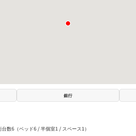
銀行
台数6（ベッド6 / 半個室1 / スペース1）