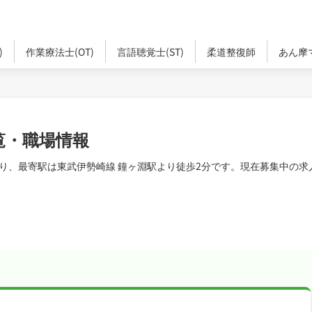
)
作業療法士(OT)
言語聴覚士(ST)
柔道整復師
あん摩
覧・職場情報
り、最寄駅は東武伊勢崎線 鐘ヶ淵駅より徒歩2分です。現在募集中の求