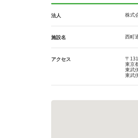
株式
法人
西町
施設名
〒131
アクセス
東京都
東武
東武