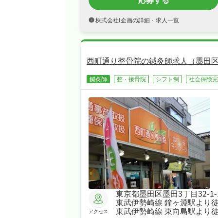
株式会社I企画の詳細・求人一覧
西町通り整骨院の鍼灸師求人（墨田
鍼灸師
整・接骨院
シフト制
社会保険完
東京都墨田区墨田3丁目32-1-
東武伊勢崎線 鐘ヶ淵駅より徒
東武伊勢崎線 東向島駅より徒
アクセス