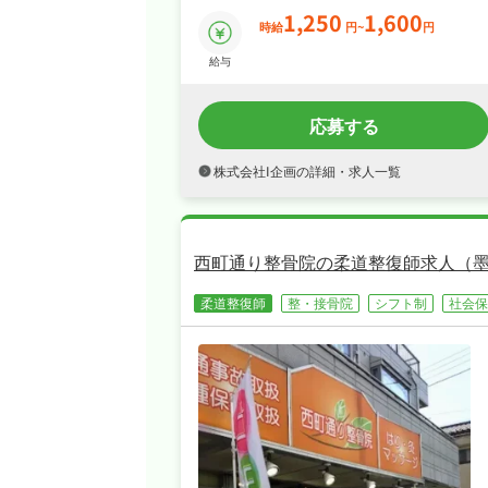
1,250
1,600
時給
円~
円
給与
応募する
株式会社I企画の詳細・求人一覧
西町通り整骨院の柔道整復師求人（
柔道整復師
整・接骨院
シフト制
社会保