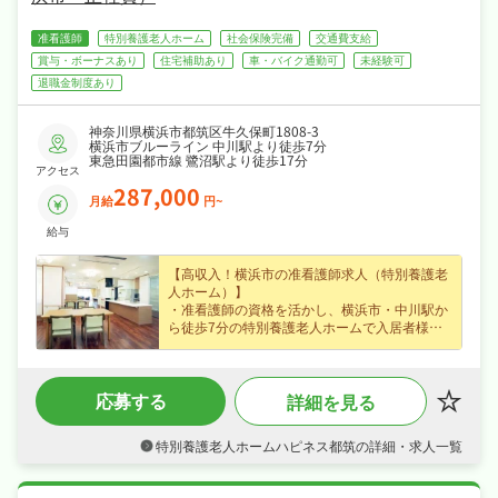
准看護師
特別養護老人ホーム
社会保険完備
交通費支給
賞与・ボーナスあり
住宅補助あり
車・バイク通勤可
未経験可
退職金制度あり
神奈川県横浜市都筑区牛久保町1808-3
横浜市ブルーライン 中川駅より徒歩7分
東急田園都市線 鷺沼駅より徒歩17分
アクセス
287,000
月給
円~
給与
【高収入！横浜市の准看護師求人（特別養護老
人ホーム）】
・准看護師の資格を活かし、横浜市・中川駅か
ら徒歩7分の特別養護老人ホームで入居者様の
ケア・機能訓練をお任せ、ブランクのある方も
歓迎でじっくり成長できます☆
・正社員募集で月給28.7万円〜という好条件、
応募する
詳細を見る
賞与年2回・住宅手当・オンコール手当など各
種手当・昇給ありなど好待遇で、安定した収入
を目指せます☆
特別養護老人ホームハピネス都筑の詳細・求人一覧
・日勤のみで年間休日119日でメリハリよく働
け、ワークライフバランスも抜群☆
・社会保険完備、退職金制度あり、住宅補助・