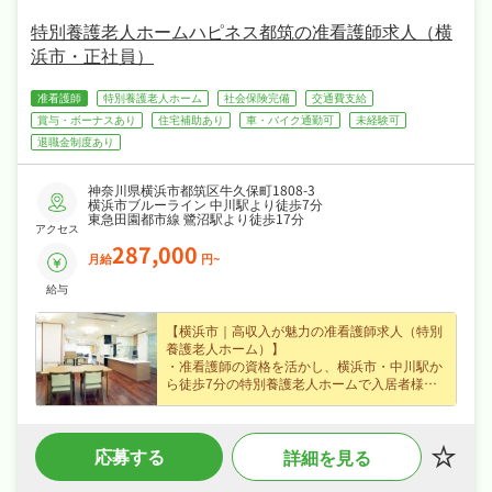
社宅制度ありで、あなたの「働きたい」を全力
でサポートします☆
特別養護老人ホームハピネス都筑の准看護師求人（横
浜市・正社員）
准看護師
特別養護老人ホーム
社会保険完備
交通費支給
賞与・ボーナスあり
住宅補助あり
車・バイク通勤可
未経験可
退職金制度あり
神奈川県横浜市都筑区牛久保町1808-3
横浜市ブルーライン 中川駅より徒歩7分
東急田園都市線 鷺沼駅より徒歩17分
アクセス
287,000
月給
円~
給与
【横浜市｜高収入が魅力の准看護師求人（特別
養護老人ホーム）】
・准看護師の資格を活かし、横浜市・中川駅か
ら徒歩7分の特別養護老人ホームで入居者様の
ケア・機能訓練をお任せ、はじめての方も歓迎
なので無理なくキャリアを積めます！
・正社員募集で月給28.7万円〜という好条件、
応募する
詳細を見る
賞与年2回・住宅手当・オンコール手当など各
種手当・昇給ありなど好待遇で、腰を据えて長
く活躍できます！