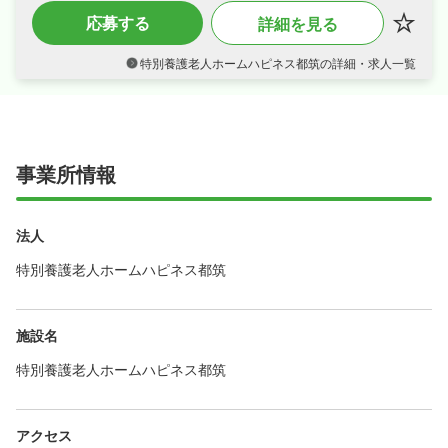
・賞与年2回・住宅手当・オンコール手当など
応募する
詳細を見る
各種手当・昇給ありなど好待遇で、月給28.7万
円〜の正社員求人、安定した収入を目指せます
☆
特別養護老人ホームハピネス都筑の詳細・求人一覧
・日勤のみで年間休日119日でメリハリよく働
け、ワークライフバランスも抜群☆
・社会保険完備、退職金制度あり、住宅補助・
社宅制度ありなど福利厚生も充実、はじめての
方も安心して飛び込める職場です☆
事業所情報
法人
特別養護老人ホームハピネス都筑
施設名
特別養護老人ホームハピネス都筑
アクセス