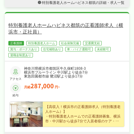
特別養護老人ホームハピネス都筑の詳細・求人一覧
・年間休日119日、日勤のみでオンオフを切り
替えて長く続けられる環境です！
・社会保険完備、退職金制度あり、住宅補助・
社宅制度ありと手厚く、腰を据えて長く活躍で
きる職場です！
特別養護老人ホームハピネス都筑の正看護師求人（横
浜市・正社員）
正看護師
特別養護老人ホーム
社会保険完備
交通費支給
賞与・ボーナスあり
住宅補助あり
車・バイク通勤可
未経験可
退職金制度あり
神奈川県横浜市都筑区牛久保町1808-3
横浜市ブルーライン 中川駅より徒歩7分
東急田園都市線 鷺沼駅より徒歩17分
アクセス
287,000
月給
円~
給与
【高収入！横浜市の正看護師求人（特別養護老
人ホーム）】
・特別養護老人ホームでの正看護師募集、横浜
市・中川駅から徒歩7分で入居者様のケア・機
能訓練に携わりはじめての方も歓迎なので安心
してスタートできます☆