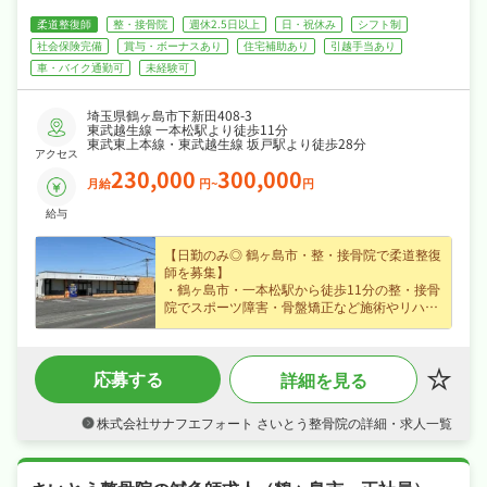
柔道整復師
整・接骨院
週休2.5日以上
日・祝休み
シフト制
社会保険完備
賞与・ボーナスあり
住宅補助あり
引越手当あり
車・バイク通勤可
未経験可
埼玉県鶴ヶ島市下新田408-3
東武越生線 一本松駅より徒歩11分
東武東上本線・東武越生線 坂戸駅より徒歩28分
アクセス
230,000
300,000
月給
円~
円
給与
【日勤のみ◎ 鶴ヶ島市・整・接骨院で柔道整復
師を募集】
・鶴ヶ島市・一本松駅から徒歩11分の整・接骨
院でスポーツ障害・骨盤矯正など施術やリハビ
リに携われる柔道整復師求人、はじめての方も
歓迎なので無理なくキャリアを積めます！
・正社員で月給23〜30万円、賞与ありなど好待
応募する
詳細を見る
遇で、安定した収入を目指せます！
・シフト制なので、日勤のみでご家庭や趣味と
の両立もしやすい職場です！
株式会社サナフエフォート さいとう整骨院の詳細・求人一覧
・研修制度あり、制服貸与、産休・育休制度あ
りと手厚く、腰を据えて長く活躍できる職場で
す！