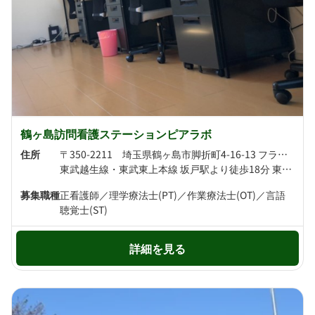
鶴ヶ島訪問看護ステーションピアラボ
住所
〒350-2211 埼玉県鶴ヶ島市脚折町4-16-13 フラン･グラｰス101号
東武越生線・東武東上本線 坂戸駅より徒歩18分 東武東上本線 若葉駅より徒歩20分
募集職種
正看護師／理学療法士(PT)／作業療法士(OT)／言語
聴覚士(ST)
詳細を見る