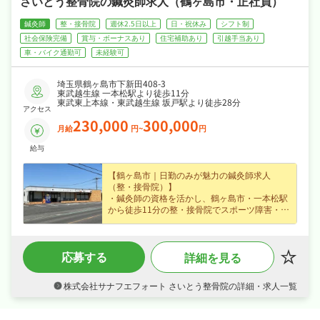
さいとう整骨院の鍼灸師求人（鶴ヶ島市・正社員）
鍼灸師
整・接骨院
週休2.5日以上
日・祝休み
シフト制
社会保険完備
賞与・ボーナスあり
住宅補助あり
引越手当あり
車・バイク通勤可
未経験可
埼玉県鶴ヶ島市下新田408-3
東武越生線 一本松駅より徒歩11分
東武東上本線・東武越生線 坂戸駅より徒歩28分
アクセス
230,000
300,000
月給
円~
円
給与
【鶴ヶ島市｜日勤のみが魅力の鍼灸師求人
（整・接骨院）】
・鍼灸師の資格を活かし、鶴ヶ島市・一本松駅
から徒歩11分の整・接骨院でスポーツ障害・骨
盤矯正など施術やリハビリをお任せ、未経験の
方も歓迎なので安心してスタートできます☆
・月給23〜30万円（正社員）、賞与ありなど好
応募する
詳細を見る
待遇で、長期的に安定したキャリアを築けます
☆
・日勤のみでシフト制でメリハリよく働け、ワ
株式会社サナフエフォート さいとう整骨院の詳細・求人一覧
ークライフバランスも抜群☆
・社会保険完備、制服貸与、産休・育休制度あ
りと手厚く、腰を据えて長く活躍できる職場で