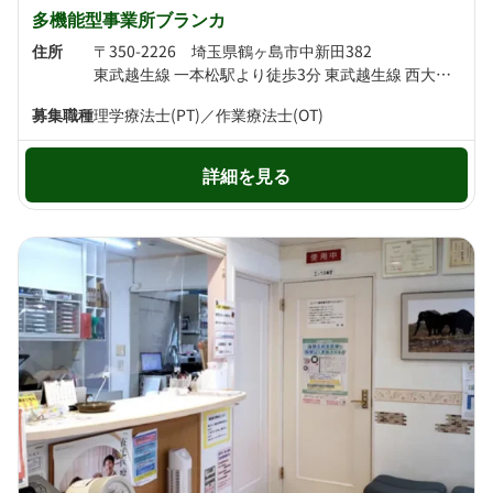
多機能型事業所ブランカ
住所
〒350-2226 埼玉県鶴ヶ島市中新田382
東武越生線 一本松駅より徒歩3分 東武越生線 西大家駅より徒歩19分
募集職種
理学療法士(PT)／作業療法士(OT)
詳細を見る