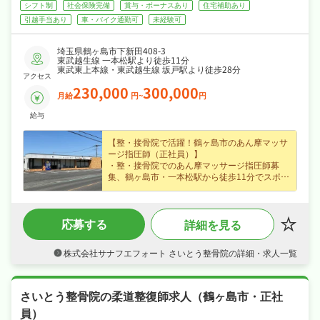
シフト制
社会保険完備
賞与・ボーナスあり
住宅補助あり
引越手当あり
車・バイク通勤可
未経験可
埼玉県鶴ヶ島市下新田408-3
東武越生線 一本松駅より徒歩11分
東武東上本線・東武越生線 坂戸駅より徒歩28分
アクセス
230,000
300,000
月給
円~
円
給与
【整・接骨院で活躍！鶴ヶ島市のあん摩マッサ
ージ指圧師（正社員）】
・整・接骨院でのあん摩マッサージ指圧師募
集、鶴ヶ島市・一本松駅から徒歩11分でスポー
ツ障害・骨盤矯正など施術やリハビリに携わり
経験不問なので安心してスタートできます♪
・正社員募集で月給23〜30万円という好条件、
応募する
詳細を見る
賞与ありなど好待遇で、長期的に安定したキャ
リアを築けます♪
・シフト制なので、日勤のみでご家庭や趣味と
株式会社サナフエフォート さいとう整骨院の詳細・求人一覧
の両立もしやすい職場です♪
・社会保険完備、制服貸与、産休・育休制度あ
りが揃い、安心して長く働ける環境が魅力です
♪
さいとう整骨院の柔道整復師求人（鶴ヶ島市・正社
員）