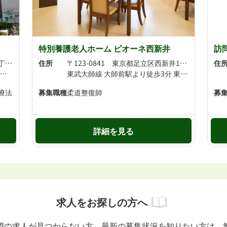
特別養護老人ホーム ピオーネ西新井
訪
〒123-0853 東京都足立区本木1丁目3-7
住所
〒123-0841 東京都足立区西新井1-33-15
住
日暮里・舎人ライナー 扇大橋駅より徒歩18分 日暮里・舎人ライナー 足立小台駅より徒歩20分
東武大師線 大師前駅より徒歩3分 東武大師線・東武伊勢崎線 西新井駅より徒歩10分
療法
募集職種
柔道整復師
募
詳細を見る
求人をお探しの方へ
望の求人が見つからない方、最新の募集状況を知りたい方は、