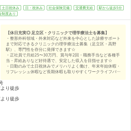
土日祝休み
日・祝休み
社会保険完備
交通費支給
駅から徒歩5分
金制度あり
【休日充実◎ 足立区・クリニックで理学療法士を募集】
・整形外科領域・外来対応など外来を中心とした診療サポート
まで対応できるクリニックの理学療法士募集（足立区・高野
駅）、専門性を存分に発揮できます☆
・正社員で月給25〜30万円、賞与年2回・職務手当など各種手
当・昇給ありなど好待遇で、安定した収入を目指せます☆
・日勤のみで土日祝休みでメリハリよく働け、年末年始休暇・
リフレッシュ休暇など長期休暇も取りやすくワークライフバラ
ンスも抜群☆
号
・社会保険完備、退職金制度あり、交通費支給が揃い、安心し
駅より徒歩
て長く働ける環境が魅力です☆
駅より徒歩