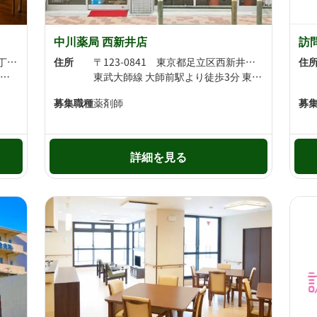
中川薬局 西新井店
訪
〒123-0872 東京都足立区江北3丁目14-1
住所
〒123-0841 東京都足立区西新井本町1-13-22 Doux-11階
住
日暮里・舎人ライナー 江北駅より徒歩8分 日暮里・舎人ライナー 高野駅より徒歩12分
東武大師線 大師前駅より徒歩3分 東武伊勢崎線・東武大師線 西新井駅より徒歩10分
募集職種
薬剤師
募
詳細を見る