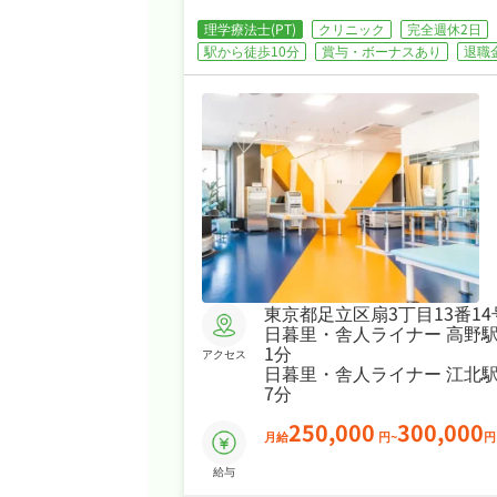
理学療法士(PT)
クリニック
完全週休2日
駅から徒歩10分
賞与・ボーナスあり
退職
東京都足立区扇3丁目13番14
日暮里・舎人ライナー 高野
1分
アクセス
日暮里・舎人ライナー 江北
7分
250,000
300,000
月給
円~
円
給与