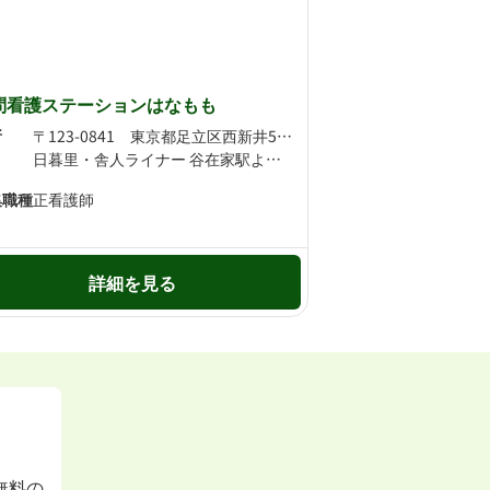
問看護ステーションはなもも
所
〒123-0841 東京都足立区西新井5-34-4-105 第2スカイハイツ足立
日暮里・舎人ライナー 谷在家駅より徒歩7分 日暮里・舎人ライナー 西新井大師西駅より徒歩7分
集職種
正看護師
詳細を見る
無料の