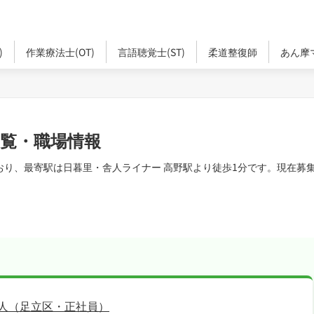
)
作業療法士(OT)
言語聴覚士(ST)
柔道整復師
あん摩
一覧・職場情報
おり、最寄駅は日暮里・舎人ライナー 高野駅より徒歩1分です。現在募集
求人（足立区・正社員）