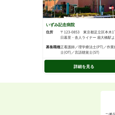
いずみ記念病院
住所
募集職種
正看護師／理学療法士(PT)／作業
士(OT)／言語聴覚士(ST)
詳細を見る
ご希