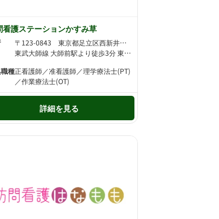
問看護ステーションかすみ草
所
〒123-0843 東京都足立区西新井栄町3丁目18-10 磯貝ビル
東武大師線 大師前駅より徒歩3分 東武伊勢崎線・東武大師線 西新井駅より徒歩7分
集職種
正看護師／准看護師／理学療法士(PT)
／作業療法士(OT)
詳細を見る