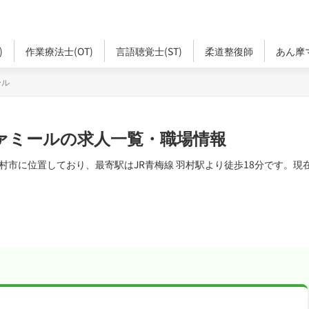
)
作業療法士(OT)
言語聴覚士(ST)
柔道整復師
あん摩
ール
ァミールの求人一覧・職場情報
村市に位置しており、最寄駅はJR青梅線 羽村駅より徒歩18分です。現