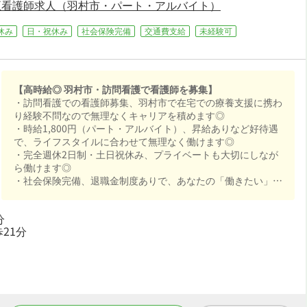
正看護師求人（羽村市・パート・アルバイト）
休み
日・祝休み
社会保険完備
交通費支給
未経験可
【高時給◎ 羽村市・訪問看護で看護師を募集】
・訪問看護での看護師募集、羽村市で在宅での療養支援に携わ
り経験不問なので無理なくキャリアを積めます◎
・時給1,800円（パート・アルバイト）、昇給ありなど好待遇
で、ライフスタイルに合わせて無理なく働けます◎
・完全週休2日制・土日祝休み、プライベートも大切にしなが
ら働けます◎
・社会保険完備、退職金制度ありで、あなたの「働きたい」を
全力でサポートします◎
分
21分