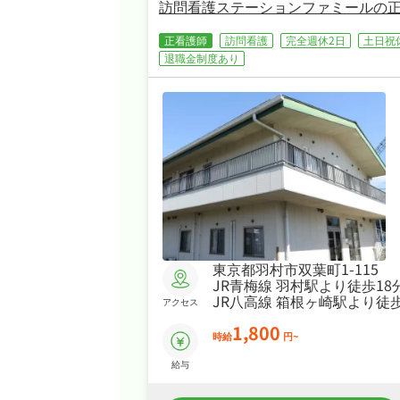
訪問看護ステーションファミールの
正看護師
訪問看護
完全週休2日
土日祝
退職金制度あり
東京都羽村市双葉町1-115
JR青梅線 羽村駅より徒歩18
JR八高線 箱根ヶ崎駅より徒歩
アクセス
1,800
時給
円~
給与