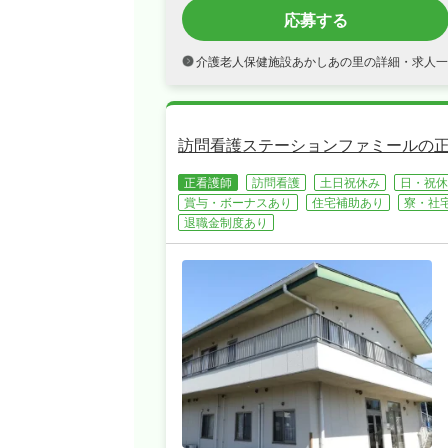
応募する
介護老人保健施設あかしあの里の詳細・求人一
訪問看護ステーションファミールの
正看護師
訪問看護
土日祝休み
日・祝休
賞与・ボーナスあり
住宅補助あり
寮・社
退職金制度あり