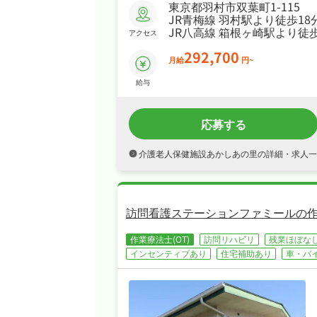
東京都羽村市双葉町1-115
JR青梅線 羽村駅より徒歩18
JR八高線 箱根ヶ崎駅より徒歩
アクセス
292,700
月給
円~
給与
応募する
介護老人保健施設あかしあの里の詳細・求人一
訪問看護ステーションファミールの作
作業療法士(OT)
訪問リハビリ
残業ほぼな
インセンティブあり
住宅補助あり
車・バ