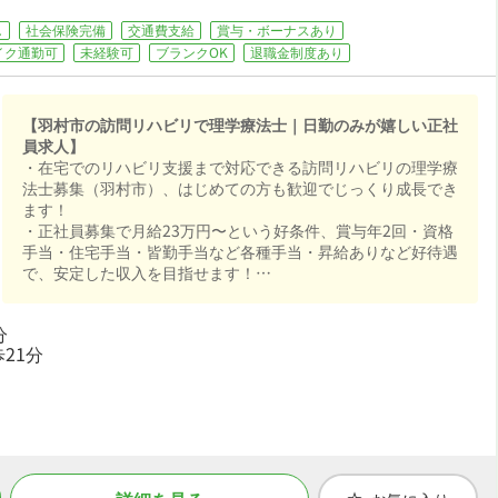
し
社会保険完備
交通費支給
賞与・ボーナスあり
イク通勤可
未経験可
ブランクOK
退職金制度あり
【羽村市の訪問リハビリで理学療法士｜日勤のみが嬉しい正社
員求人】
・在宅でのリハビリ支援まで対応できる訪問リハビリの理学療
法士募集（羽村市）、はじめての方も歓迎でじっくり成長でき
ます！
・正社員募集で月給23万円〜という好条件、賞与年2回・資格
手当・住宅手当・皆勤手当など各種手当・昇給ありなど好待遇
で、安定した収入を目指せます！
・日勤のみで週休2日制でメリハリよく働け、ワークライフバ
ランスも抜群！
分
・退職金制度あり、住宅補助・社宅制度あり、研修制度ありと
21分
手厚く、腰を据えて長く活躍できる職場です！