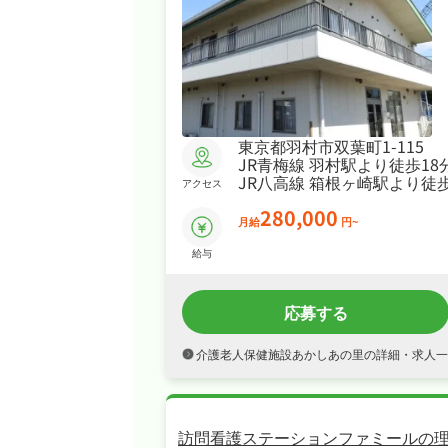
東京都羽村市双葉町1-115
JR青梅線 羽村駅より徒歩18
JR八高線 箱根ヶ崎駅より徒歩
アクセス
280,000
月給
円~
給与
応募する
介護老人保健施設あかしあの里の詳細・求人一
訪問看護ステーションファミールの理