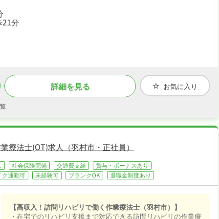
ます♪
分
・社会保険完備、退職金制度あり、住宅補助・社宅制度ありと
21分
手厚く、腰を据えて長く活躍できる職場です♪
詳細を見る
お気に入り
覧
業療法士(OT)求人（羽村市・正社員）
し
社会保険完備
交通費支給
賞与・ボーナスあり
イク通勤可
未経験可
ブランクOK
退職金制度あり
【高収入！訪問リハビリで働く作業療法士（羽村市）】
・在宅でのリハビリ支援まで対応できる訪問リハビリの作業療