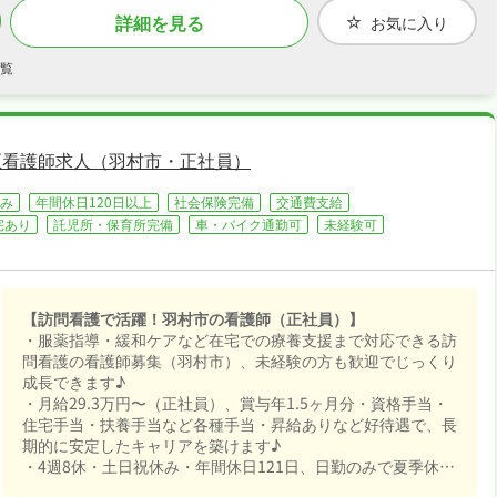
詳細を見る
お気に入り
覧
正看護師求人（羽村市・正社員）
み
年間休日120日以上
社会保険完備
交通費支給
宅あり
託児所・保育所完備
車・バイク通勤可
未経験可
【訪問看護で活躍！羽村市の看護師（正社員）】
・服薬指導・緩和ケアなど在宅での療養支援まで対応できる訪
問看護の看護師募集（羽村市）、未経験の方も歓迎でじっくり
成長できます♪
・月給29.3万円〜（正社員）、賞与年1.5ヶ月分・資格手当・
住宅手当・扶養手当など各種手当・昇給ありなど好待遇で、長
期的に安定したキャリアを築けます♪
・4週8休・土日祝休み・年間休日121日、日勤のみで夏季休暇
など長期休暇も取りやすくプライベートも大切にしながら働け