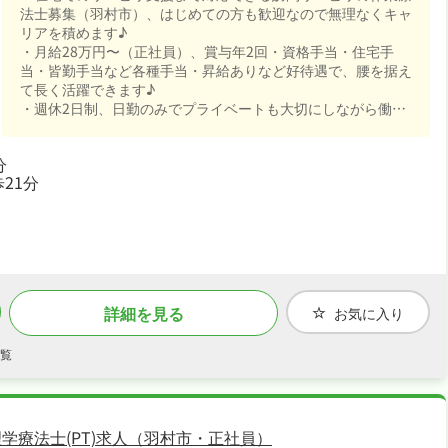
法士募集（羽村市）、はじめての方も歓迎なので無理なくキャ
リアを積めます♪
・月給28万円〜（正社員）、賞与年2回・資格手当・住宅手
当・皆勤手当など各種手当・昇給ありなど好待遇で、腰を据え
て長く活躍できます♪
・週休2日制、日勤のみでプライベートも大切にしながら働け
ます♪
・退職金制度あり、住宅補助・社宅制度あり、研修制度ありと
分
手厚く、腰を据えて長く活躍できる職場です♪
21分
詳細を見る
お気に入り
覧
学療法士(PT)求人（羽村市・正社員）