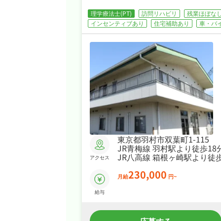
理学療法士(PT)
訪問リハビリ
残業ほぼな
インセンティブあり
住宅補助あり
車・バ
東京都羽村市双葉町1-115
JR青梅線 羽村駅より徒歩18
JR八高線 箱根ヶ崎駅より徒歩
アクセス
230,000
月給
円~
給与