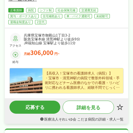
正看護師
病院
シフト制
社会保険完備
交通費支給
賞与・ボーナスあり
住宅補助あり
車・バイク通勤可
未経験可
退職金制度あり
2交代
兵庫県宝塚市御殿山1丁目3-2
阪急宝塚本線 清荒神駅より徒歩9分
JR福知山線 宝塚駅より徒歩11分
アクセス
306,000
月給
円~
給与
【高収入！宝塚市の看護師求人（病院）】
・宝塚市・清荒神駅の病院で整形外科領域・手
術対応などチーム医療のなかでの看護・リハビ
リに携われる看護師求人、経験不問でじっくり
成長できます☆
・賞与年2回・住宅手当・夜勤手当・皆勤手当
など各種手当・昇給ありなど好待遇で、月給
応募する
詳細を見る
30.6万円〜の正社員求人、長期的に安定したキ
ャリアを築けます☆
・4週8休なので、ご家庭や趣味との両立もしや
医療法人それいゆ会 こだま病院の詳細・求人一覧
すい職場です☆
・社会保険完備、退職金制度あり、住宅補助・
社宅制度ありで、あなたの「働きたい」を全力