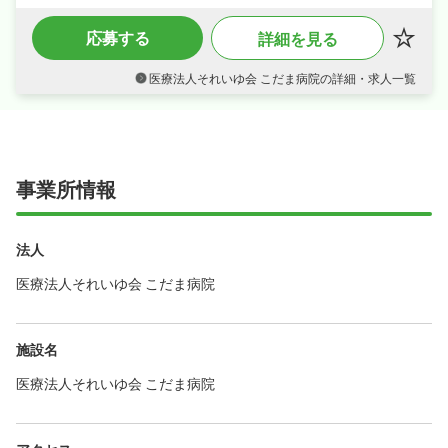
迎でじっくり成長できます♪
・パート・アルバイトで時給1,600円、ライフ
応募する
詳細を見る
スタイルに合わせて無理なく働けます♪
・シフト制・日曜・祝日休みでメリハリよく働
け、ワークライフバランスも抜群♪
医療法人それいゆ会 こだま病院の詳細・求人一覧
・研修制度あり、産休・育休取得実績ありなど
福利厚生も充実、はじめての方も安心して飛び
込める職場です♪
事業所情報
法人
医療法人それいゆ会 こだま病院
施設名
医療法人それいゆ会 こだま病院