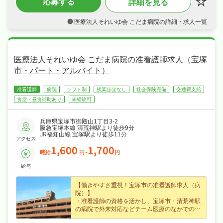
応募する
詳細を見る
・シフト制・日曜・祝日休みでメリハリよく働
け、ワークライフバランスも抜群◎
医療法人それいゆ会 こだま病院の詳細・求人一覧
・研修制度あり、産休・育休取得実績ありなど
福利厚生も充実、はじめての方も安心して飛び
込める職場です◎
医療法人それいゆ会 こだま病院の准看護師求人（宝塚
市・パート・アルバイト）
准看護師
病院
シフト制
残業ほぼなし
社会保険完備
交通費支給
食堂・昼食補助あり
未経験可
兵庫県宝塚市御殿山1丁目3-2
阪急宝塚本線 清荒神駅より徒歩9分
JR福知山線 宝塚駅より徒歩11分
アクセス
1,600
1,700
時給
円~
円
給与
【働きやすさ重視！宝塚市の准看護師求人（病
院）】
・准看護師の資格を活かし、宝塚市・清荒神駅
の病院で外来対応などチーム医療のなかでの看
護・リハビリをお任せ、ブランクのある方も歓