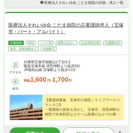
医療法人それいゆ会 こだま病院の詳細・求人一覧
・4週8休、プライベートも大切にしながら働け
ます☆
・社会保険完備、退職金制度あり、住宅補助・
社宅制度ありと手厚く、腰を据えて長く活躍で
きる職場です☆
医療法人それいゆ会 こだま病院の正看護師求人（宝塚
市・パート・アルバイト）
正看護師
病院
シフト制
残業ほぼなし
社会保険完備
交通費支給
食堂・昼食補助あり
未経験可
兵庫県宝塚市御殿山1丁目3-2
阪急宝塚本線 清荒神駅より徒歩9分
JR福知山線 宝塚駅より徒歩11分
アクセス
1,600
1,700
時給
円~
円
給与
【看護師募集、宝塚市の病院｜ライフワークバ
ランス◎】
・看護師の資格を活かし、宝塚市・清荒神駅の
病院で外来対応などチーム医療のなかでの看
護・リハビリをお任せ、ブランクのある方も歓
迎でじっくり成長できます◎
・時給1,600円のパート・アルバイト求人、ス
キマ時間も活かして働けます◎