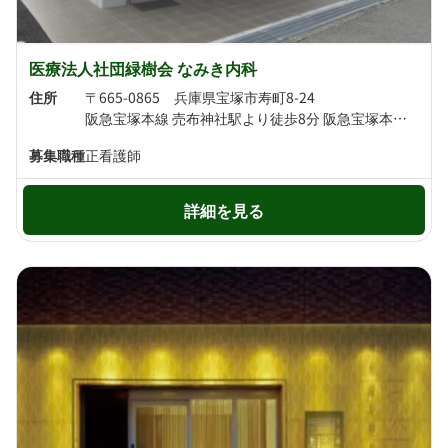
医療法人社団緑樹会 なみき内科
住所
〒665-0865 兵庫県宝塚市寿町8-24
阪急宝塚本線 売布神社駅より徒歩8分 阪急宝塚本線 中山観音駅より徒歩11分
募集職種
正看護師
詳細を見る