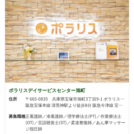
ポラリスデイサービスセンター旭町
住所
〒665-0835 兵庫県宝塚市旭町3丁目9-1 ポラリス本社ビル2階
阪急宝塚本線 清荒神駅より徒歩8分 阪急今津線 宝塚南口駅より徒歩13分
募集職種
正看護師／准看護師／理学療法士(PT)／作業療法士
(OT)／言語聴覚士(ST)／柔道整復師／あん摩マッサー
ジ指圧師