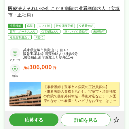
でサポートします☆
医療法人それいゆ会 こだま病院の准看護師求人（宝塚
市・正社員）
准看護師
病院
シフト制
社会保険完備
交通費支給
賞与・ボーナスあり
住宅補助あり
車・バイク通勤可
未経験可
退職金制度あり
2交代
兵庫県宝塚市御殿山1丁目3-2
阪急宝塚本線 清荒神駅より徒歩9分
JR福知山線 宝塚駅より徒歩11分
アクセス
306,000
月給
円~
給与
【准看護師｜宝塚市×病院の正社員募集】
・准看護師の資格を活かし、宝塚市・清荒神駅
の病院で整形外科領域・手術対応などチーム医
療のなかでの看護・リハビリをお任せ、はじめ
ての方も歓迎なので安心してスタートできます
☆
・月給30.6万円〜（正社員）、賞与年2回・住
応募する
詳細を見る
宅手当・夜勤手当・皆勤手当など各種手当・昇
給ありなど好待遇で、腰を据えて長く活躍でき
ます☆