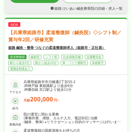
・週休2日制・日曜・祝日休み、日勤のみでオ
・受付業務、電話対応、予約管理
ンオフを切り替えて長く続けられる環境です♪
姫路 けいあい鍼灸整骨院の詳細・求人一覧
【育成・その他】
・社会保険完備で、あなたの「働きたい」を全
・スタッフ間の技術練習、勉強会への参加
力でサポートします♪
・SNS（LINEやInstagram等）を用いた広報・情報発信
・新人スタッフの技術指導、マネジメント業務（役職候補の場
合）
【兵庫県姫路市】柔道整復師（鍼灸院）◇シフト制／
賞与年2回／研修充実
姫路 鍼灸・整骨 つなぐの柔道整復師求人（姫路市・正社員）
柔道整復師
鍼灸院
シフト制
社会保険完備
交通費支給
駅から徒歩5分
駅から徒歩10分
車・バイク通勤可
未経験可
退職金制度あり
兵庫県姫路市市川橋通2丁目55-2
JR神戸線 東姫路駅より徒歩6分
JR播但線 京口駅より徒歩11分
アクセス
200,000
月給
円~
給与
院の運営に関わる業務
(事務作業、掃除、カルテ入力、電話対応) 治療
(鍼灸、整体) ※リラクゼーション目的のマッサージは行いませ
業務内容
ん。
※訪問鍼灸もあり
柔道整復師の国家資格をお持ちの方