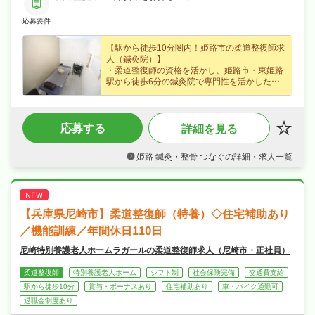
応募要件
【駅から徒歩10分圏内！姫路市の柔道整復師求
人（鍼灸院）】
・柔道整復師の資格を活かし、姫路市・東姫路
駅から徒歩6分の鍼灸院で専門性を活かしたお
仕事をお任せ、はじめての方も歓迎なので無理
なくキャリアを積めます◎
・正社員で月給20万円〜、賞与年2回・昇給あ
応募する
詳細を見る
りなど好待遇で、腰を据えて長く活躍できます
◎
・日勤のみでシフト制でメリハリよく働け、年
姫路 鍼灸・整骨 つなぐの詳細・求人一覧
末年始休暇・GWなど長期休暇も取りやすくワ
ークライフバランスも抜群◎
・社会保険完備、研修制度あり、制服貸与など
福利厚生も充実、はじめての方も安心して飛び
込める職場です◎
【兵庫県尼崎市】柔道整復師（特養）◇住宅補助あり
／機能訓練／年間休日110日
尼崎特別養護老人ホームラガールの柔道整復師求人（尼崎市・正社員）
柔道整復師
特別養護老人ホーム
シフト制
社会保険完備
交通費支給
駅から徒歩10分
賞与・ボーナスあり
住宅補助あり
車・バイク通勤可
退職金制度あり