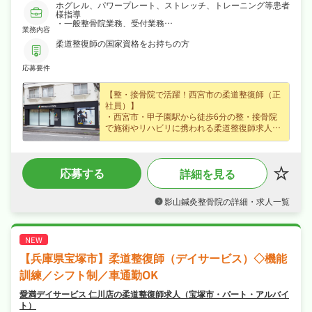
ホグレル、パワープレート、ストレッチ、トレーニング等患者
様指導
・一般整骨院業務、受付業務
業務内容
・ニュースレター、院内掲示物作成など
・マニュアル作成等
柔道整復師の国家資格をお持ちの方
応募要件
【整・接骨院で活躍！西宮市の柔道整復師（正
社員）】
・西宮市・甲子園駅から徒歩6分の整・接骨院
で施術やリハビリに携われる柔道整復師求人、
未経験の方も歓迎なので安心してスタートでき
ます◎
・正社員で月給20万円〜、腰を据えて長く活躍
応募する
詳細を見る
できます◎
・完全週休2日制、日勤のみで夏季休暇・年末
年始休暇・GWなど長期休暇も取りやすくプラ
影山鍼灸整骨院の詳細・求人一覧
イベートも大切にしながら働けます◎
・社会保険完備、研修制度ありと手厚く、腰を
据えて長く活躍できる職場です◎
【兵庫県宝塚市】柔道整復師（デイサービス）◇機能
訓練／シフト制／車通勤OK
愛満デイサービス 仁川店の柔道整復師求人（宝塚市・パート・アルバイ
ト）