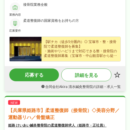
接骨院業務全般
業務内容
柔道整復師の国家資格をお持ちの方
応募要件
【駅チカ（徒歩5分圏内）◎ 宝塚市・整・接骨
院で柔道整復師を募集】
・施術やリハビリまで対応できる整・接骨院の
柔道整復師募集（宝塚市・中山観音駅から徒歩
1分）、未経験の方も歓迎なので安心してスタ
ートできます☆
・月給23〜50万円（正社員）、賞与あり・住宅
応募する
詳細を見る
手当など各種手当など好待遇で、腰を据えて長
く活躍できます☆
・年末年始休暇など長期休暇も取りやすく完全
合同会社Akira 清水鍼灸整骨院の詳細・求人一覧
週休2日制なので、日勤のみでご家庭や趣味と
の両立もしやすい職場です☆
・社会保険完備、住宅補助・社宅制度あり、研
修制度ありで、あなたの「働きたい」を全力で
サポートします☆
【兵庫県姫路市】柔道整復師（接骨院）◇美容分野／
運動器リハ／骨盤矯正
姫路 けいあい鍼灸整骨院の柔道整復師求人（姫路市・正社員）