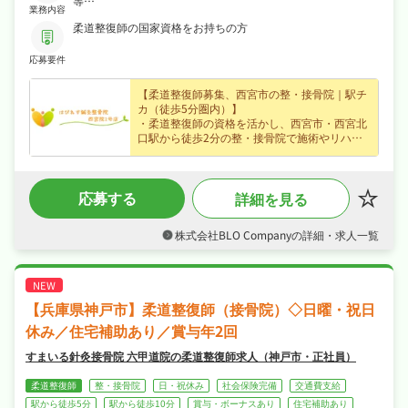
等
業務内容
・施術、カウンセリング、受付等のサロン内業務全般
柔道整復師の国家資格をお持ちの方
応募要件
【柔道整復師募集、西宮市の整・接骨院｜駅チ
カ（徒歩5分圏内）】
・柔道整復師の資格を活かし、西宮市・西宮北
口駅から徒歩2分の整・接骨院で施術やリハビ
リをお任せ、経験不問なので安心してスタート
できます◎
・賞与あり・役職手当など各種手当・昇給あり
応募する
詳細を見る
など好待遇で、月給23〜40万円の正社員求人、
あなたの経験を正当に評価します◎
・完全週休2日制・年間休日100日、日勤のみで
株式会社BLO Companyの詳細・求人一覧
オンオフを切り替えて長く続けられる環境です
◎
・社会保険完備、研修制度あり、制服貸与で、
あなたの「働きたい」を全力でサポートします
◎
【兵庫県神戸市】柔道整復師（接骨院）◇日曜・祝日
休み／住宅補助あり／賞与年2回
すまいる針灸接骨院 六甲道院の柔道整復師求人（神戸市・正社員）
柔道整復師
整・接骨院
日・祝休み
社会保険完備
交通費支給
駅から徒歩5分
駅から徒歩10分
賞与・ボーナスあり
住宅補助あり