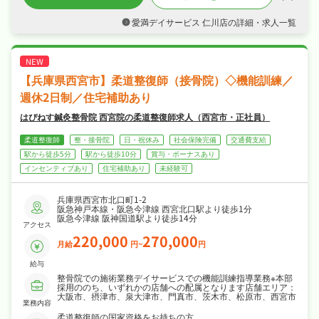
す◎
・シフト制、プライベートも大切にしながら働
愛満デイサービス 仁川店の詳細・求人一覧
けます◎
・各種保険・休暇制度と手厚く、腰を据えて長
く活躍できる職場です◎
【兵庫県西宮市】柔道整復師（接骨院）◇機能訓練／
週休2日制／住宅補助あり
はぴねす鍼灸整骨院 西宮院の柔道整復師求人（西宮市・正社員）
柔道整復師
整・接骨院
日・祝休み
社会保険完備
交通費支給
駅から徒歩5分
駅から徒歩10分
賞与・ボーナスあり
インセンティブあり
住宅補助あり
未経験可
兵庫県西宮市北口町1-2
阪急神戸本線・阪急今津線 西宮北口駅より徒歩1分
阪急今津線 阪神国道駅より徒歩14分
アクセス
220,000
270,000
月給
円~
円
給与
整骨院での施術業務デイサービスでの機能訓練指導業務※本部
採用ののち、いずれかの店舗への配属となります店舗エリア：
大阪市、摂津市、泉大津市、門真市、茨木市、松原市、西宮市
業務内容
柔道整復師の国家資格をお持ちの方