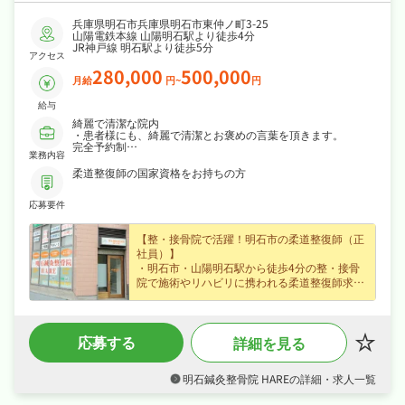
兵庫県明石市兵庫県明石市東仲ノ町3-25
山陽電鉄本線 山陽明石駅より徒歩4分
JR神戸線 明石駅より徒歩5分
アクセス
280,000
500,000
月給
円~
円
給与
綺麗で清潔な院内
・患者様にも、綺麗で清潔とお褒めの言葉を頂きます。
完全予約制
業務内容
・施術時間30分～60分
患者様1人1人としっかり向き合えます。
柔道整復師の国家資格をお持ちの方
通われている患者様層
・20代～50代
応募要件
・女性60% 男性40%
スタッフの年齢層
20代～40代
【整・接骨院で活躍！明石市の柔道整復師（正
社員）】
・明石市・山陽明石駅から徒歩4分の整・接骨
院で施術やリハビリに携われる柔道整復師求
人、はじめての方も歓迎なので無理なくキャリ
アを積めます！
・正社員で月給28〜50万円、賞与年2回・昇給
応募する
詳細を見る
ありなど好待遇で、安定した収入を目指せま
す！
・年末年始休暇など長期休暇も取りやすく完全
明石鍼灸整骨院 HAREの詳細・求人一覧
週休2日制なので、日勤のみでご家庭や趣味と
の両立もしやすい職場です！