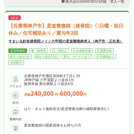
株式会社GENKIDOの詳細・求人一覧
や趣味との両立もしやすい職場です☆
・社会保険完備、住宅補助・社宅制度ありと手
厚く、腰を据えて長く活躍できる職場です☆
【兵庫県神戸市】柔道整復師（接骨院）◇日曜・祝日
休み／住宅補助あり／賞与年2回
すまいる針灸接骨院メイン六甲院の柔道整復師求人（神戸市・正社員）
柔道整復師
整・接骨院
日・祝休み
社会保険完備
交通費支給
駅から徒歩5分
駅から徒歩10分
賞与・ボーナスあり
住宅補助あり
未経験可
兵庫県神戸市灘区深田町4丁目1-39
JR神戸線 六甲道駅より徒歩1分
阪神本線 新在家駅より徒歩6分
アクセス
240,000
600,000
月給
円~
円
給与
はり・きゅう施術担当(柔道整復治療の補助業務含む)
業務内容
柔道整復師の国家資格をお持ちの方