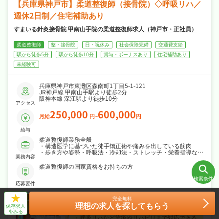
【兵庫県神戸市】柔道整復師（接骨院）◇呼吸リハ／
週休2日制／住宅補助あり
すまいる針灸接骨院 甲南山手院の柔道整復師求人（神戸市・正社員）
柔道整復師
整・接骨院
日・祝休み
社会保険完備
交通費支給
駅から徒歩5分
駅から徒歩10分
賞与・ボーナスあり
住宅補助あり
未経験可
兵庫県神戸市東灘区森南町1丁目5-1-121
JR神戸線 甲南山手駅より徒歩2分
阪神本線 深江駅より徒歩10分
アクセス
250,000
600,000
月給
円~
円
給与
柔道整復師業務全般
・構造医学に基づいた徒手矯正術や痛みを出している筋肉
・歩き方や姿勢・呼吸法・冷却法・ストレッチ・栄養指導など
業務内容
各種生活習慣指導
※新人研修プログラムあり
柔道整復師の国家資格をお持ちの方
検索条件
応募要件
-
条件をクリア
条件をクリア
条件をクリア
完全無料
件
検索する
検索する
検索する
【柔道整復師｜神戸市×整・接骨院の正社員募
理想の求人を探してもらう
保存求人
集】
をみる
・呼吸リハなど施術やリハビリまで対応できる