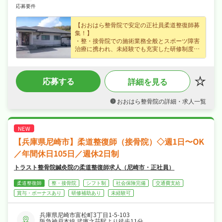
応募要件
【おおはら整骨院で安定の正社員柔道整復師募
集！】
・整・接骨院での施術業務全般とスポーツ障害
治療に携われ、未経験でも充実した研修制度が
あるので安心スタート！
・月給23万円40万円、資格手当や家族手当も完
備し昇給・賞与年2回の待遇で頑張りがしっか
応募する
詳細を見る
り反映されます！
・日・祝休み＋木曜は半休もあり、社会保険完
備・交通費支給・マイカー通勤OKでプライベ
おおはら整骨院の詳細・求人一覧
ートも大切に働けます！
【兵庫県尼崎市】柔道整復師（接骨院）◇週1日〜OK
／年間休日105日／週休2日制
トラスト整骨院鍼灸院の柔道整復師求人（尼崎市・正社員）
柔道整復師
整・接骨院
シフト制
社会保険完備
交通費支給
賞与・ボーナスあり
研修補助あり
未経験可
兵庫県尼崎市富松町3丁目1-5-103
阪急神戸本線 武庫之荘駅より徒歩11分