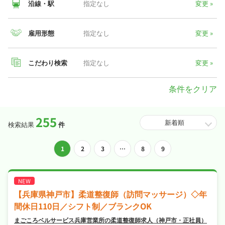
沿線・駅
指定なし
変更 »
兵庫県
雇用形態
指定なし
変更 »
正社員
471
万
(年収)
こだわり検索
指定なし
変更 »
パート・
1,642
アルバイト
円
条件をクリア
(時給)
※掲載求人データより算出
255
医療キャリアナビでは、柔道整復師の好条件のお仕事を多数掲載
検索結果
件
しています。「
完全週休2日
」「
シフト制
」「
交通費支給
」など希
望条件で検索することはもちろん、職場の雰囲気など求人票だけ
投
1
2
3
…
8
9
では見えにくい部分は、代わりにキャリアパートナーがお調べす
ることも可能です。
稿
ナ
【兵庫県神戸市】柔道整復師（訪問マッサージ）◇年
ビ
間休日110日／シフト制／ブランクOK
まごころベルサービス兵庫営業所の柔道整復師求人（神戸市・正社員）