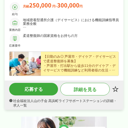
250,000
300,000
月給
円~
円
給与
地域密着型通所介護（デイサービス）における機能訓練指導員
業務全般
業務内容
1. 機能訓練業務
・利用者様（定員18名、半日型2部交代制）に対する個別機能
柔道整復師の国家資格をお持ちの方
訓練の実施
・身体機能の評価および維持・向上を目的としたトレーニング
応募要件
の指導
・柔道整復師の専門知識を活かした徒手療法やストレッチ等の
提供
【日勤のみ◎ 芦屋市・デイケア・デイサービス
2. 計画・記録管理業務
で柔道整復師を募集】
・利用者様ごとの個別機能訓練計画書の作成
・芦屋市・打出駅から徒歩11分のデイケア・デ
・訓練の実施状況や進捗、変化に関する実施記録の入力・管理
イサービスで機能訓練など利用者様の生活・機
・多職種と連携したケアプランに基づく目標設定および再評価
能訓練サポートに携われる柔道整復師求人、専
3. 送迎・付随業務
門性を存分に発揮できます！
・専用車両（軽自動車等）による利用者様の自宅から施設間の
・月給25〜30万円（正社員）、賞与年2回・資
送迎業務
応募する
詳細を見る
格手当など各種手当・昇給ありなど好待遇で、
・その他、上記に付随する施設運営業務全般
あなたの経験を正当に評価します！
・週休2日制、日勤のみで夏季休暇など長期休
社会福祉法人山の子会 高浜町ライフサポートステーションの詳細・
暇も取りやすくプライベートも大切にしながら
求人一覧
働けます！
・託児・保育サポートあり、研修制度あり、制
服貸与など福利厚生も充実、はじめての方も安
心して飛び込める職場です！