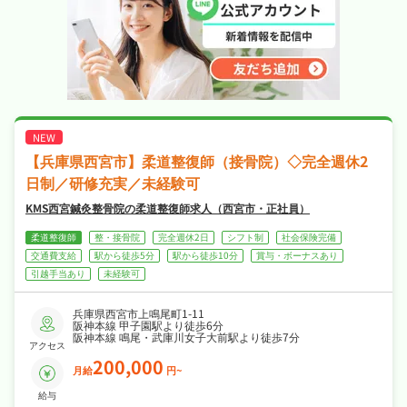
【兵庫県西宮市】柔道整復師（接骨院）◇完全週休2
日制／研修充実／未経験可
KMS西宮鍼灸整骨院の柔道整復師求人（西宮市・正社員）
柔道整復師
整・接骨院
完全週休2日
シフト制
社会保険完備
交通費支給
駅から徒歩5分
駅から徒歩10分
賞与・ボーナスあり
引越手当あり
未経験可
兵庫県西宮市上鳴尾町1-11
阪神本線 甲子園駅より徒歩6分
阪神本線 鳴尾・武庫川女子大前駅より徒歩7分
アクセス
200,000
月給
円~
給与