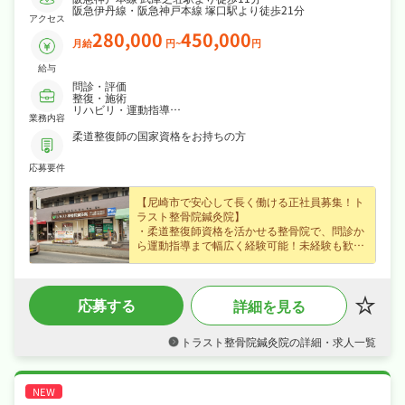
阪急伊丹線・阪急神戸本線 塚口駅より徒歩21分
アクセス
280,000
450,000
月給
円~
円
給与
問診・評価
整復・施術
リハビリ・運動指導
業務内容
記録・その他書類業務
柔道整復師の国家資格をお持ちの方
応募要件
【尼崎市で安心して長く働ける正社員募集！ト
ラスト整骨院鍼灸院】
・柔道整復師資格を活かせる整骨院で、問診か
ら運動指導まで幅広く経験可能！未経験も歓迎
の研修充実環境です！
・月給28万円＋固定残業7万円分支給、賞与年2
回あり。頑張りを正当に評価し高収入を目指せ
応募する
詳細を見る
ます！
・年間休日105日・週休2日制、春夏冬の季節休
暇も完備。ワークライフバランスを大切に働き
トラスト整骨院鍼灸院の詳細・求人一覧
やすい職場です！