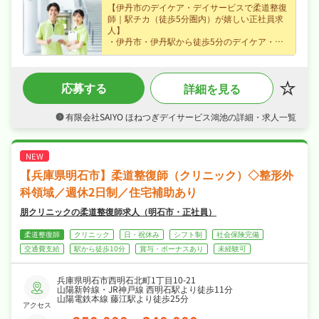
【伊丹市のデイケア・デイサービスで柔道整復
師｜駅チカ（徒歩5分圏内）が嬉しい正社員求
人】
・伊丹市・伊丹駅から徒歩5分のデイケア・デ
イサービスで機能訓練など利用者様の生活・機
能訓練サポートに携われる柔道整復師求人、未
経験の方も歓迎なので安心してスタートできま
応募する
詳細を見る
す！
・正社員で月給23.0万円〜、賞与年2回・昇給
ありなど好待遇で、長期的に安定したキャリア
有限会社SAIYO ほねつぎデイサービス鴻池の詳細・求人一覧
を築けます！
・完全週休2日制、夏季休暇・年末年始休暇な
ど長期休暇も取りやすく日勤のみでオンオフを
切り替えて長く続けられる環境です！
・社会保険完備、研修制度あり、制服貸与など
【兵庫県明石市】柔道整復師（クリニック）◇整形外
福利厚生も充実、はじめての方も安心して飛び
込める職場です！
科領域／週休2日制／住宅補助あり
朋クリニックの柔道整復師求人（明石市・正社員）
柔道整復師
クリニック
日・祝休み
シフト制
社会保険完備
交通費支給
駅から徒歩10分
賞与・ボーナスあり
未経験可
兵庫県明石市西明石北町1丁目10-21
山陽新幹線・JR神戸線 西明石駅より徒歩11分
山陽電鉄本線 藤江駅より徒歩25分
アクセス