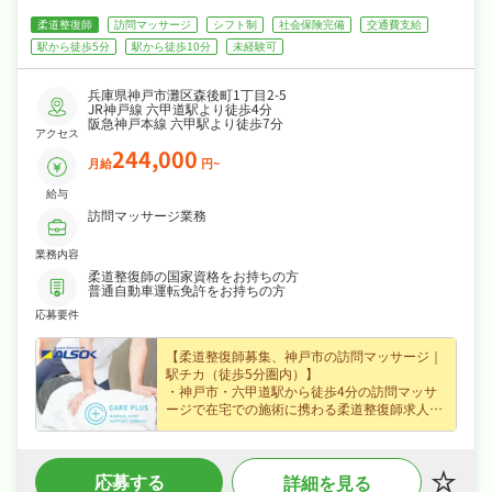
ゲ
柔道整復師
訪問マッサージ
シフト制
社会保険完備
交通費支給
ー
駅から徒歩5分
駅から徒歩10分
未経験可
シ
兵庫県神戸市灘区森後町1丁目2-5
JR神戸線 六甲道駅より徒歩4分
阪急神戸本線 六甲駅より徒歩7分
ョ
アクセス
244,000
月給
円~
ン
給与
訪問マッサージ業務
業務内容
柔道整復師の国家資格をお持ちの方
普通自動車運転免許をお持ちの方
応募要件
【柔道整復師募集、神戸市の訪問マッサージ｜
駅チカ（徒歩5分圏内）】
・神戸市・六甲道駅から徒歩4分の訪問マッサ
ージで在宅での施術に携わる柔道整復師求人、
私たちと一緒に地域を支えるお仕事を始めませ
んか？
・月給24.4万円〜（正社員）、昇給ありなど好
応募する
詳細を見る
待遇で、腰を据えて長く活躍できます♪