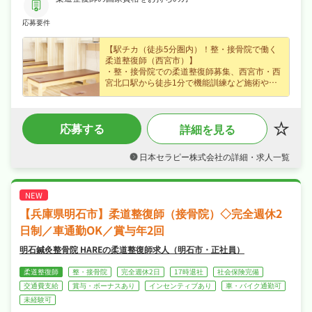
応募要件
【駅チカ（徒歩5分圏内）！整・接骨院で働く
柔道整復師（西宮市）】
・整・接骨院での柔道整復師募集、西宮市・西
宮北口駅から徒歩1分で機能訓練など施術やリ
ハビリに携わり経験不問なので無理なくキャリ
アを積めます！
・正社員で月給22〜27万円、賞与あり・住宅手
応募する
詳細を見る
当など各種手当・昇給ありなど好待遇で、あな
たの経験を正当に評価します！
・日勤のみで週休2日制・日曜・祝日休みでメ
日本セラピー株式会社の詳細・求人一覧
リハリよく働け、年末年始休暇など長期休暇も
取りやすくワークライフバランスも抜群！
・社会保険完備、住宅補助・社宅制度あり、研
修制度ありなど福利厚生も充実、はじめての方
も安心して飛び込める職場です！
【兵庫県明石市】柔道整復師（接骨院）◇完全週休2
日制／車通勤OK／賞与年2回
明石鍼灸整骨院 HAREの柔道整復師求人（明石市・正社員）
柔道整復師
整・接骨院
完全週休2日
17時退社
社会保険完備
交通費支給
賞与・ボーナスあり
インセンティブあり
車・バイク通勤可
未経験可