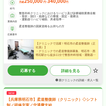
250,000
340,000
月給
円~
円
給与
整形外科クリニックにおけるリハビリ及び診療補助業務全般
・骨折・脱臼・捻挫などの整復・固定・後療法
・運動器リハビリ補助、患者指導
業務内容
・電子カルテ入力、書類作成
・医師・理学療法士とのカンファレンス参加
柔道整復師の国家資格をお持ちの方
・通所リハビリ・訪問リハとの連携業務
応募要件
【クリニックで活躍！明石市の柔道整復師（正
社員）】
・クリニックでの柔道整復師募集、明石市・西
明石駅から徒歩11分で整形外科領域・運動器リ
ハなど外来を中心とした診療サポートに携わり
経験不問なので安心してスタートできます☆
・賞与年2回・昇給ありなど好待遇で、月給
応募する
詳細を見る
25〜34万円の正社員求人、あなたの経験を正当
に評価します☆
・日勤のみで週休2日制・日曜・祝日休みでメ
朋クリニックの詳細・求人一覧
リハリよく働け、ワークライフバランスも抜群
☆
・社会保険完備、住宅補助・社宅制度あり、研
修制度ありと手厚く、腰を据えて長く活躍でき
る職場です☆
【兵庫県明石市】柔道整復師（クリニック）◇シフト
制／研修充実／交通費支給