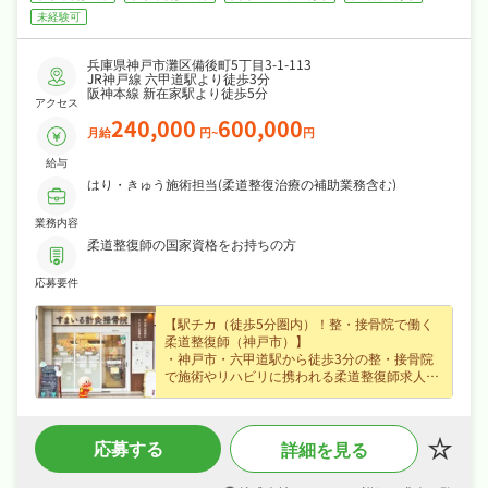
未経験可
兵庫県神戸市灘区備後町5丁目3-1-113
JR神戸線 六甲道駅より徒歩3分
阪神本線 新在家駅より徒歩5分
アクセス
240,000
600,000
月給
円~
円
給与
はり・きゅう施術担当(柔道整復治療の補助業務含む)
業務内容
柔道整復師の国家資格をお持ちの方
応募要件
【駅チカ（徒歩5分圏内）！整・接骨院で働く
柔道整復師（神戸市）】
・神戸市・六甲道駅から徒歩3分の整・接骨院
で施術やリハビリに携われる柔道整復師求人、
はじめての方も歓迎でじっくり成長できます☆
・正社員募集で月給24〜60万円という好条件、
賞与年2回・住宅手当など各種手当・昇給あり
応募する
詳細を見る
など好待遇で、安定した収入を目指せます☆
・夏季休暇・誕生日休暇など長期休暇も取りや
すく日曜・祝日休みなので、日勤のみでご家庭