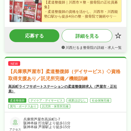
【柔道整復師｜川西市×整・接骨院の正社員募
集】
・柔道整復師の資格を活かし、川西市・川西能
勢口駅から徒歩4分の整・接骨院で施術やリハ
ビリをお任せ、ブランクのある方も歓迎なので
無理なくキャリアを積めます！
・正社員募集で月給27万円〜という好条件、賞
応募する
詳細を見る
与年2回など好待遇で、あなたの経験を正当に
評価します！
・完全週休2日制・日曜・祝日休み・年間休日
川西だるま整骨院の詳細・求人一覧
120日、夏季休暇・年末年始休暇など長期休暇
も取りやすく日勤のみでオンオフを切り替えて
長く続けられる環境です！
・社会保険完備、制服貸与など福利厚生も充
実、はじめての方も安心して飛び込める職場で
【兵庫県芦屋市】柔道整復師（デイサービス）◇資格
す！
取得支援あり／託児所完備／機能訓練
高浜町ライフサポートステーションの柔道整復師求人（芦屋市・正社
員）
柔道整復師
デイケア・デイサービス
残業ほぼなし
社会保険完備
賞与・ボーナスあり
託児所・保育所完備
兵庫県芦屋市高浜町1-7
阪神本線 打出駅より徒歩11分
阪神本線 芦屋駅より徒歩15分
アクセス