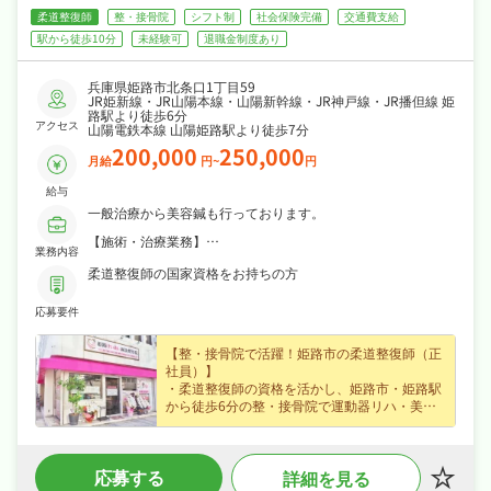
柔道整復師
整・接骨院
シフト制
社会保険完備
交通費支給
駅から徒歩10分
未経験可
退職金制度あり
兵庫県姫路市北条口1丁目59
JR姫新線・JR山陽本線・山陽新幹線・JR神戸線・JR播但線 姫
路駅より徒歩6分
アクセス
山陽電鉄本線 山陽姫路駅より徒歩7分
200,000
250,000
月給
円~
円
給与
一般治療から美容鍼も行っております。
【施術・治療業務】
業務内容
・骨盤矯正、猫背矯正、産後矯正などの自費施術
・深層筋へのアプローチ（インナーマッスルへの施術）
柔道整復師の国家資格をお持ちの方
・急性外傷（骨折、脱臼、捻挫、打撲、挫傷）に対する処置
・テーピング、包帯固定
応募要件
・電気療法機器等の操作および補助
【カウンセリング・検査業務】
【整・接骨院で活躍！姫路市の柔道整復師（正
・初診時の問診（カウンセリング）、動作確認
・姿勢分析（AI姿勢診断等のツール活用）
社員）】
・患者様への症状説明、治療計画の立案および提案
・柔道整復師の資格を活かし、姫路市・姫路駅
・再診時の状態評価とアドバイス
から徒歩6分の整・接骨院で運動器リハ・美容
分野など施術やリハビリをお任せ、経験不問な
【管理・運営業務】
・レセプト（療養費支給申請書）の作成、点検業務
ので無理なくキャリアを積めます♪
・売上管理、数値目標の管理
・昇給ありなど好待遇で、月給20〜25万円の正
・カルテ管理（電子・紙）
応募する
詳細を見る
社員求人、安定した収入を目指せます♪
・院内清掃、タオルの洗濯等の環境整備