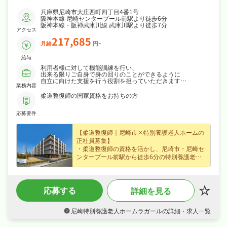
兵庫県尼崎市大庄西町四丁目4番1号
阪神本線 尼崎センタープール前駅より徒歩6分
阪神本線・阪神武庫川線 武庫川駅より徒歩7分
アクセス
217,685
月給
円~
給与
利用者様に対して機能訓練を行い、
出来る限りご自身で身の回りのことができるように
自立に向けた支援を行う役割を担っていただきます
業務内容
※運転業務（利用者様の送迎）がございます
柔道整復師の国家資格をお持ちの方
応募要件
【柔道整復師｜尼崎市×特別養護老人ホームの
正社員募集】
・柔道整復師の資格を活かし、尼崎市・尼崎セ
ンタープール前駅から徒歩6分の特別養護老人
ホームで機能訓練など入居者様のケア・機能訓
練をお任せ、専門性を存分に発揮できます！
・賞与年2回・住宅手当・家族手当など各種手
応募する
詳細を見る
当・昇給ありなど好待遇で、月給21.8万円〜の
正社員求人、あなたの経験を正当に評価しま
す！
尼崎特別養護老人ホームラガールの詳細・求人一覧
・日勤のみでシフト制・日曜・祝日休み・年間
休日110日でメリハリよく働け、ワークライフ