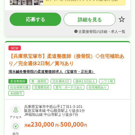
でじっくり成長できます☆
・月給21〜30万円の正社員求人、腰を据えて長
く活躍できます☆
応募する
詳細を見る
・日勤のみで日曜・祝日休みでメリハリよく働
け、夏季休暇・年末年始休暇・GWなど長期休
暇も取りやすくワークライフバランスも抜群☆
古栗接骨院の詳細・求人一覧
・社会保険完備、制服貸与で、あなたの「働き
たい」を全力でサポートします☆
【兵庫県宝塚市】柔道整復師（接骨院）◇住宅補助あ
り／完全週休2日制／賞与あり
清水鍼灸整骨院の柔道整復師求人（宝塚市・正社員）
柔道整復師
整・接骨院
完全週休2日
週休2.5日以上
シフト制
社会保険完備
交通費支給
賞与・ボーナスあり
住宅補助あり
未経験可
兵庫県宝塚市中筋山手1丁目1-3-101
阪急宝塚本線 中山観音駅より徒歩1分
JR福知山線 中山寺駅より徒歩7分
アクセス
230,000
500,000
月給
円~
円
給与