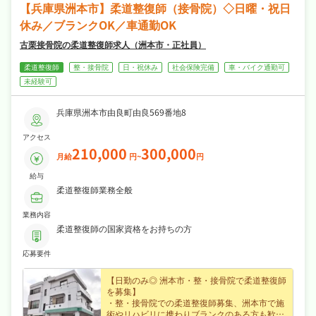
【兵庫県洲本市】柔道整復師（接骨院）◇日曜・祝日
休み／ブランクOK／車通勤OK
古栗接骨院の柔道整復師求人（洲本市・正社員）
柔道整復師
整・接骨院
日・祝休み
社会保険完備
車・バイク通勤可
未経験可
兵庫県洲本市由良町由良569番地8
アクセス
210,000
300,000
月給
円~
円
給与
柔道整復師業務全般
業務内容
柔道整復師の国家資格をお持ちの方
応募要件
【日勤のみ◎ 洲本市・整・接骨院で柔道整復師
を募集】
・整・接骨院での柔道整復師募集、洲本市で施
術やリハビリに携わりブランクのある方も歓迎