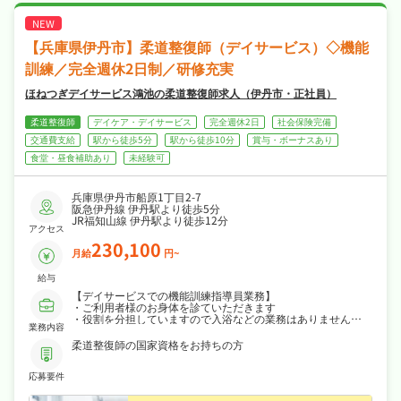
・社会保険完備で、あなたの「働きたい」を全
力でサポートします！
【兵庫県伊丹市】柔道整復師（デイサービス）◇機能
訓練／完全週休2日制／研修充実
ほねつぎデイサービス鴻池の柔道整復師求人（伊丹市・正社員）
柔道整復師
デイケア・デイサービス
完全週休2日
社会保険完備
交通費支給
駅から徒歩5分
駅から徒歩10分
賞与・ボーナスあり
食堂・昼食補助あり
未経験可
兵庫県伊丹市船原1丁目2-7
阪急伊丹線 伊丹駅より徒歩5分
JR福知山線 伊丹駅より徒歩12分
アクセス
230,100
月給
円~
給与
【デイサービスでの機能訓練指導員業務】
・ご利用者様のお身体を診ていただきます
・役割を分担していますので入浴などの業務はありません
業務内容
・運動指導で体操を行なっていただきます
・ご利用者宅へ送迎業務
柔道整復師の国家資格をお持ちの方
・加算書類の作成、管理
応募要件