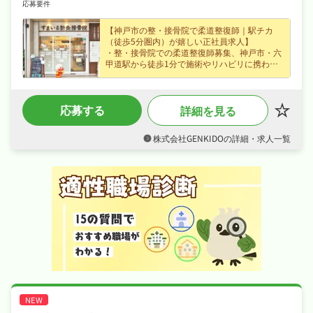
応募要件
【神戸市の整・接骨院で柔道整復師｜駅チカ
（徒歩5分圏内）が嬉しい正社員求人】
・整・接骨院での柔道整復師募集、神戸市・六
甲道駅から徒歩1分で施術やリハビリに携わり
未経験の方も歓迎なので安心してスタートでき
ます！
・正社員募集で月給24〜60万円という好条件、
応募する
詳細を見る
賞与年2回・住宅手当など各種手当・昇給あり
など好待遇で、腰を据えて長く活躍できます！
・日曜・祝日休み、日勤のみで夏季休暇・誕生
株式会社GENKIDOの詳細・求人一覧
日休暇など長期休暇も取りやすくプライベート
も大切にしながら働けます！
・社会保険完備、住宅補助・社宅制度ありで、
あなたの「働きたい」を全力でサポートしま
す！