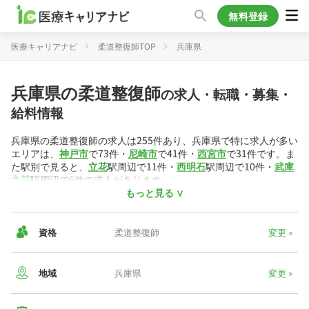
無料登録
医療キャリアナビ
柔道整復師TOP
兵庫県
兵庫県の柔道整復師
の求人・転職・募集・
給料情報
兵庫県の柔道整復師の求人は255件あり、兵庫県で特に求人が多い
エリアは、
神戸市
で73件・
尼崎市
で41件・
西宮市
で31件です。ま
た駅別で見ると、
立花
駅周辺で11件・
西明石
駅周辺で10件・
武庫
之荘
駅周辺で6件の求人があります。
もっと見る ∨
働き方の内訳は、
正社員
が194件・
パート/アルバイト
が61件とな
っています。柔道整復師には色々な働き方があり、
整・接骨院
の
求人が104件・
デイケア・デイサービス
の求人が51件・
クリニッ
資格
柔道整復師
変更 »
ク
の求人が20件掲載されています。
兵庫県内の柔道整復師求人から算出した平均年収は471万円・平均
地域
兵庫県
変更 »
時給は1,642円です。
▼兵庫県の給与相場