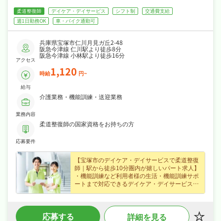
柔道整復師
デイケア・デイサービス
シフト制
交通費支給
週1日勤務OK
車・バイク通勤可
兵庫県宝塚市仁川月見ガ丘2-48
阪急今津線 仁川駅より徒歩8分
阪急今津線 小林駅より徒歩16分
アクセス
1,120
時給
円~
給与
介護業務・機能訓練・送迎業務
業務内容
柔道整復師の国家資格をお持ちの方
応募要件
【宝塚市のデイケア・デイサービスで柔道整復
師｜駅から徒歩10分圏内が嬉しいパート求人】
・機能訓練など利用者様の生活・機能訓練サポ
ートまで対応できるデイケア・デイサービスの
柔道整復師募集（宝塚市・仁川駅から徒歩8
分）、スキルを活かして活躍できます◎
・時給1,120円（パート・アルバイト）、昇給
応募する
詳細を見る
ありなど好待遇で、家計をしっかり支えられま