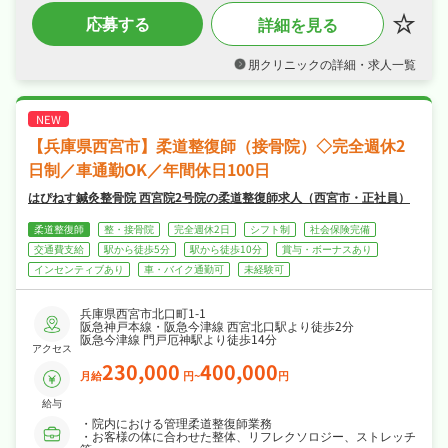
・昇給ありなど好待遇で、時給1,500円のパー
応募する
詳細を見る
ト・アルバイト求人、効率よく収入を得られま
す☆
・シフト制、オンオフを切り替えて長く続けら
朋クリニックの詳細・求人一覧
れる環境です☆
・社会保険完備、研修制度あり、制服貸与など
福利厚生も充実、はじめての方も安心して飛び
込める職場です☆
【兵庫県西宮市】柔道整復師（接骨院）◇完全週休2
日制／車通勤OK／年間休日100日
はぴねす鍼灸整骨院 西宮院2号院の柔道整復師求人（西宮市・正社員）
柔道整復師
整・接骨院
完全週休2日
シフト制
社会保険完備
交通費支給
駅から徒歩5分
駅から徒歩10分
賞与・ボーナスあり
インセンティブあり
車・バイク通勤可
未経験可
兵庫県西宮市北口町1-1
阪急神戸本線・阪急今津線 西宮北口駅より徒歩2分
阪急今津線 門戸厄神駅より徒歩14分
アクセス
230,000
400,000
月給
円~
円
給与
・院内における管理柔道整復師業務
・お客様の体に合わせた整体、リフレクソロジー、ストレッチ