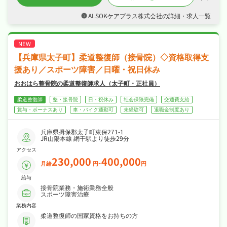
・日勤のみでシフト制・年間休日110日でメリ
ハリよく働け、リフレッシュ休暇など長期休暇
ALSOKケアプラス株式会社の詳細・求人一覧
も取りやすくワークライフバランスも抜群♪
・社会保険完備、制服貸与、産休・育休制度あ
りなど福利厚生も充実、はじめての方も安心し
て飛び込める職場です♪
【兵庫県太子町】柔道整復師（接骨院）◇資格取得支
援あり／スポーツ障害／日曜・祝日休み
おおはら整骨院の柔道整復師求人（太子町・正社員）
柔道整復師
整・接骨院
日・祝休み
社会保険完備
交通費支給
賞与・ボーナスあり
車・バイク通勤可
未経験可
退職金制度あり
兵庫県揖保郡太子町東保271-1
JR山陽本線 網干駅より徒歩29分
アクセス
230,000
400,000
月給
円~
円
給与
接骨院業務・施術業務全般
スポーツ障害治療
業務内容
柔道整復師の国家資格をお持ちの方