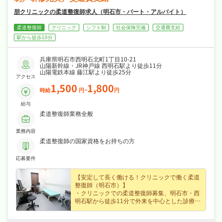
朋クリニックの柔道整復師求人（明石市・パート・アルバイト）
柔道整復師
クリニック
シフト制
社会保険完備
交通費支給
駅から徒歩10分
兵庫県明石市西明石北町1丁目10-21
山陽新幹線・JR神戸線 西明石駅より徒歩11分
山陽電鉄本線 藤江駅より徒歩25分
アクセス
1,500
1,800
時給
円~
円
給与
柔道整復師業務全般
業務内容
柔道整復師の国家資格をお持ちの方
応募要件
【安定して長く働ける！クリニックで働く柔道
整復師（明石市）】
・クリニックでの柔道整復師募集、明石市・西
明石駅から徒歩11分で外来を中心とした診療サ
ポートに携わりスキルを活かして活躍できます
☆