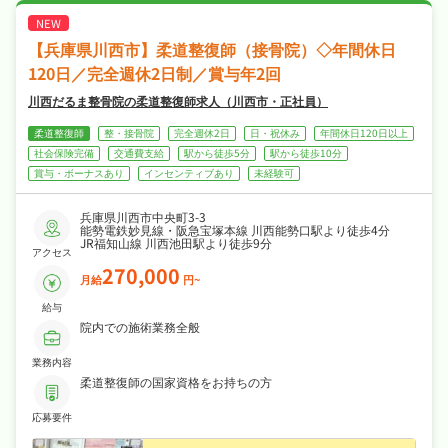
バランスも抜群！
・社会保険完備、退職金制度あり、住宅補助・
社宅制度ありで、あなたの「働きたい」を全力
【兵庫県川西市】柔道整復師（接骨院）◇年間休日
でサポートします！
120日／完全週休2日制／賞与年2回
川西だるま整骨院の柔道整復師求人（川西市・正社員）
柔道整復師
整・接骨院
完全週休2日
日・祝休み
年間休日120日以上
社会保険完備
交通費支給
駅から徒歩5分
駅から徒歩10分
賞与・ボーナスあり
インセンティブあり
未経験可
兵庫県川西市中央町3-3
能勢電鉄妙見線・阪急宝塚本線 川西能勢口駅より徒歩4分
JR福知山線 川西池田駅より徒歩9分
アクセス
270,000
月給
円~
給与
院内での施術業務全般
業務内容
柔道整復師の国家資格をお持ちの方
応募要件