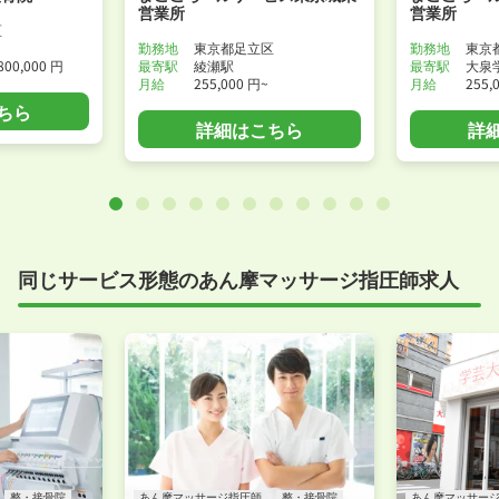
営業所
営業所
区
勤務地
東京都足立区
勤務地
東京
800,000 円
最寄駅
綾瀬駅
最寄駅
大泉
月給
255,000 円~
月給
255,
ちら
詳細はこちら
詳
同じサービス形態のあん摩マッサージ指圧師求人
整・接骨院
あん摩マッサージ指圧師
整・接骨院
あん摩マッサー