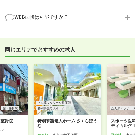
求人内容について問い合わせる
す。
全く問題ございません！履歴書の書き方から面接対策
職場見学の日程調整もキャリアパートナーにお任せく
まで、一からサポートいたします。「転職を考え始め
WEB面接は可能ですか？
ださい！
たばかり」「何から始めればいいか分からない」とい
職場見学を希望する
う方の応募も大歓迎です！
実際に職場の雰囲気を知るために対面での面接をおす
すめしていますが、企業様によってはWEB面接を導入
しているところもあります。
同じエリアでおすすめの求人
事前に確認することは可能ですので、お気軽にお申し
付けください！
WEB面接可能か確認する
あん摩マッサージ指圧師
整・接骨院
特別養護老人ホーム
あん摩マッサー
央整骨院
特別養護老人ホーム さくらほう
スポーツ医科
む
ディカルグ
谷区
勤務地
東京都世田谷区
勤務地
東京