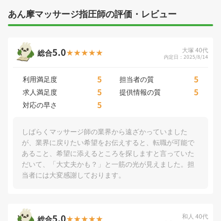
あん摩マッサージ指圧師の評価・レビュー
5.0
大塚 40代
総合
内定日：2025/8/14
5
5
利用満足度
担当者の質
5
5
求人満足度
提供情報の質
5
対応の早さ
しばらくマッサージ師の業界から遠ざかっていました
が、業界に戻りたい希望をお伝えすると、転職が可能で
あること、希望に添えるところを探しますと言っていた
だいて、「大丈夫かも？」と一筋の光が見えました。担
当者には大変感謝しております。
5.0
和人 40代
総合