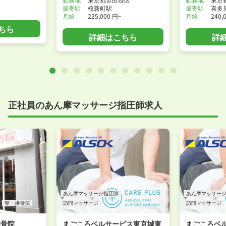
最寄駅
桜新町駅
最寄駅
喜多
月給
225,000 円~
月給
240,
ちら
詳細はこちら
詳
正社員のあん摩マッサージ指圧師求人
あん摩マッサージ指圧師
あん摩マッサー
整・接骨院
訪問マッサージ
訪問マッサージ
整骨院
まごころベルサービス東京城東
まごころベ