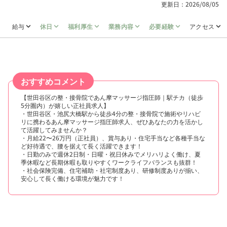
更新日：2026/08/05
給与
休日
福利厚生
業務内容
必要経験
アクセス
おすすめコメント
【世田谷区の整・接骨院であん摩マッサージ指圧師｜駅チカ（徒歩
5分圏内）が嬉しい正社員求人】
・世田谷区・池尻大橋駅から徒歩4分の整・接骨院で施術やリハビ
リに携わるあん摩マッサージ指圧師求人、ぜひあなたの力を活かし
て活躍してみませんか？
・月給22〜26万円（正社員）、賞与あり・住宅手当など各種手当な
ど好待遇で、腰を据えて長く活躍できます！
・日勤のみで週休2日制・日曜・祝日休みでメリハリよく働け、夏
季休暇など長期休暇も取りやすくワークライフバランスも抜群！
・社会保険完備、住宅補助・社宅制度あり、研修制度ありが揃い、
安心して長く働ける環境が魅力です！