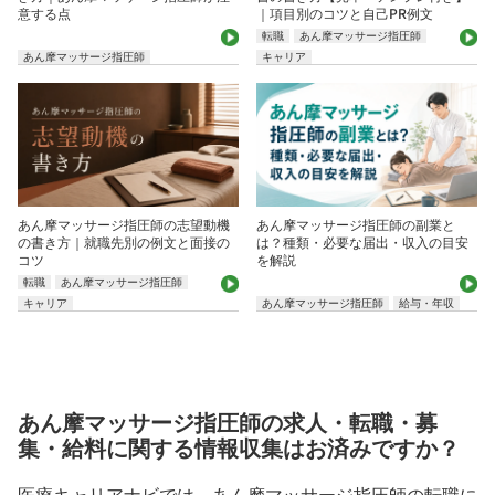
意する点
｜項目別のコツと自己PR例文
転職
あん摩マッサージ指圧師
あん摩マッサージ指圧師
キャリア
あん摩マッサージ指圧師の志望動機
あん摩マッサージ指圧師の副業と
の書き方｜就職先別の例文と面接の
は？種類・必要な届出・収入の目安
コツ
を解説
転職
あん摩マッサージ指圧師
キャリア
あん摩マッサージ指圧師
給与・年収
あん摩マッサージ指圧師の求人・転職・募
集・給料に関する情報収集はお済みですか？
医療キャリアナビでは、あん摩マッサージ指圧師の転職に