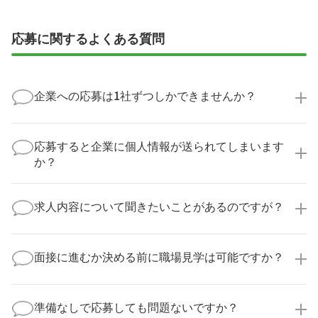
応募に関するよくある質問
企業への応募は1社ずつしかできませんか？
いいえ、複数の企業様に同時にご応募いただけます。
実際に医療キャリアナビを利用して転職に成功した方
応募すると企業に個人情報が送られてしまいます
の多くは、複数応募して自分に合った職場を選ばれて
か？
います。
医療キャリアナビからご応募いただいた場合、直接企
業様に個人情報が送られることはありません！
求人内容について聞きたいことがあるのですが？
より詳細な求人情報をご確認いただいた上で、転職希
望時期に合わせてキャリアパートナーから応募企業様
求人票だけでは分からない詳細な情報について、確認
へ連絡をいたします。
してお答えいたします。
面接に進むか決める前に職場見学は可能ですか？
勤務体制や職場の雰囲気、研修制度など、どんな小さ
なことでも構いません。納得してから選考に進んでい
もちろんです！多くの医療機関では事前の職場見学を
ただけるよう、しっかりサポートさせていただきま
積極的に受け入れています。実際の職場環境や働く人
準備なしで応募しても問題ないですか？
す！
の様子を見ることで、より安心してご判断いただけま