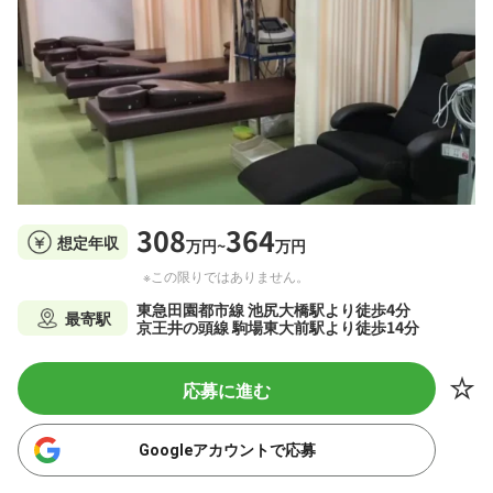
308
364
想定年収
万円~
万円
※この限りではありません。
東急田園都市線 池尻大橋駅より徒歩4分
最寄駅
京王井の頭線 駒場東大前駅より徒歩14分
応募に進む
Googleアカウントで応募