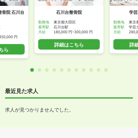
骨院 石川台
石川台整骨院
学芸
勤務地
東京都大田区
勤務地
東京
区
最寄駅
石川台駅
最寄駅
学芸
月給
180,000 円~300,000 円
月給
280,
350,000 円
詳細はこちら
詳
ちら
最近見た求人
求人が見つかりませんでした。