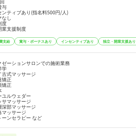
1回
貸与
ンティブあり(指名料500円/人)
マなし
制度
開業支援制度
費支給
賞与・ボーナスあり
インセンティブあり
独立・開業支援あり
クゼーションサロンでの施術業務
洋学
イ古式マッサージ
盤矯正
顔矯正
体
ーユルウェダー
ッサマッサージ
層深部マッサージ
絡マッサージ
トーンセラピー など