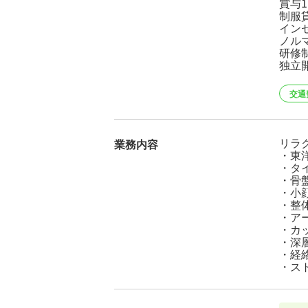
賞与
制服
インセ
ノル
研修
独立
交通
リラ
業務内容
・東
・タ
・骨
・小
・整
・ア
・カ
・深
・経
・ス