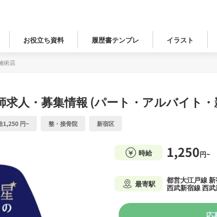
お役立ち資料
履歴書テンプレ
イラスト
施術店
師求人・募集情報 (パート・アルバイト・
1,250 円~
整・接骨院
新宿区
1,250
時給
円~
都営大江戸線 
最寄駅
西武新宿線 西武
応