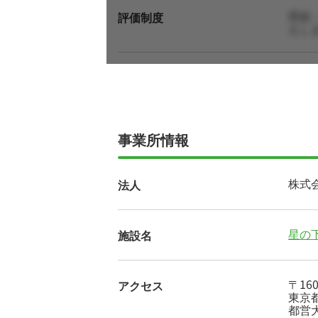
昇給
評価制度
えし
事業所情報
株式
法人
星の
施設名
〒160
アクセス
東京都
都営