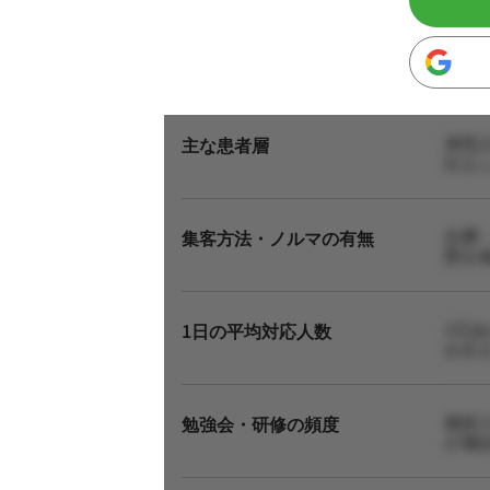
来院
主な患者層
伝え
自費
集客方法・ノルマの有無
態を
1日
1日の平均対応人数
お伝
施術
勉強会・研修の頻度
が施