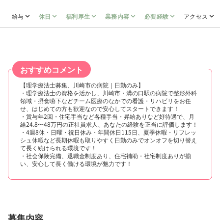
給与
休日
福利厚生
業務内容
必要経験
アクセス
おすすめコメント
【理学療法士募集、川崎市の病院｜日勤のみ】
・理学療法士の資格を活かし、川崎市・溝の口駅の病院で整形外科
領域・摂食嚥下などチーム医療のなかでの看護・リハビリをお任
せ、はじめての方も歓迎なので安心してスタートできます！
・賞与年2回・住宅手当など各種手当・昇給ありなど好待遇で、月
給24.8〜48万円の正社員求人、あなたの経験を正当に評価します！
・4週8休・日曜・祝日休み・年間休日115日、夏季休暇・リフレッ
シュ休暇など長期休暇も取りやすく日勤のみでオンオフを切り替え
て長く続けられる環境です！
・社会保険完備、退職金制度あり、住宅補助・社宅制度ありが揃
い、安心して長く働ける環境が魅力です！
募集内容