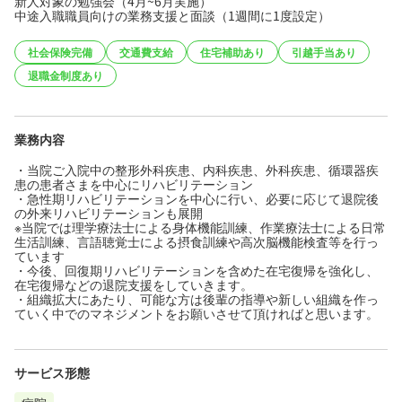
新人対象の勉強会（4月~6月実施）
中途入職職員向けの業務支援と面談（1週間に1度設定）
社会保険完備
交通費支給
住宅補助あり
引越手当あり
退職金制度あり
業務内容
・当院ご入院中の整形外科疾患、内科疾患、外科疾患、循環器疾
患の患者さまを中心にリハビリテーション
・急性期リハビリテーションを中心に行い、必要に応じて退院後
の外来リハビリテーションも展開
※当院では理学療法士による身体機能訓練、作業療法士による日常
生活訓練、言語聴覚士による摂食訓練や高次脳機能検査等を行っ
ています
・今後、回復期リハビリテーションを含めた在宅復帰を強化し、
在宅復帰などの退院支援をしていきます。
・組織拡大にあたり、可能な方は後輩の指導や新しい組織を作っ
ていく中でのマネジメントをお願いさせて頂ければと思います。
サービス形態