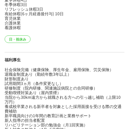
冬季休暇3日
リフレッシュ休暇3日
有給休暇(6ヶ月経過後付与) 10日
育児休業
介護休業
看護休暇
日・祝休み
福利厚生
社会保険完備（健康保険、厚生年金、雇用保険、労災保険）
退職金制度あり（勤続年数3年以上）
財形制度あり
試用期間3ヵ月（条件変更なし）
研修制度（院内研修、関連施設病院との合同研修）
受動喫煙対策あり（屋内禁煙）
当院から30km遠方から就職される方への引っ越し補助（上限10
万円）
養成校卒業される新卒者を対象とした採用面接を受ける際の交通
費補助
新卒職員向けの1年間の教育計画と業務サポート
新人指導の担当者配置
リハビリテーション部の勉強会（月1回実施）