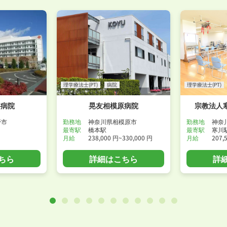
理学療法士(PT)
病院
理学療法士(PT)
字病院
晃友相模原病院
宗教法人
野市
勤務地
神奈川県相模原市
勤務地
神奈
最寄駅
橋本駅
最寄駅
寒川
月給
238,000 円~330,000 円
月給
207,
ちら
詳細はこちら
詳