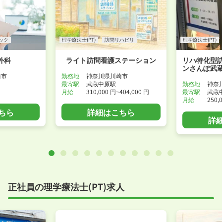
ック
理学療法士(PT)
訪問リハビリ
理学療法士(PT)
外科
ライト訪問看護ステーション
リハ特化型
ンさんぽ武
崎市
勤務地
神奈川県川崎市
最寄駅
武蔵中原駅
勤務地
神奈
月給
310,000 円~404,000 円
最寄駅
武蔵
月給
250,
ちら
詳細はこちら
詳
正社員の理学療法士(PT)求人