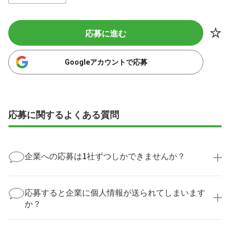
応募に進む
Googleアカウントで応募
応募に関するよくある質問
企業への応募は1社ずつしかできませんか？
いいえ、複数の企業様に同時にご応募いただけます。
実際に医療キャリアナビを利用して転職に成功した方
応募すると企業に個人情報が送られてしまいます
の多くは、複数応募して自分に合った職場を選ばれて
か？
います。
医療キャリアナビからご応募いただいた場合、直接企