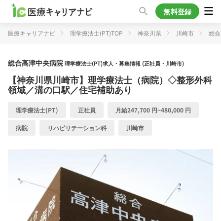
無料登録
医療キャリアナビ
理学療法士(PT)TOP
神奈川県
川崎市
総合
総合高津中央病院
理学療法士(PT)求人・募集情報 (正社員・川崎市)
【神奈川県川崎市】理学療法士（病院）◇整形外科
領域／溝の口駅／住宅補助あり
理学療法士(PT)
正社員
月給247,700 円~480,000 円
病院
リハビリテーション科
川崎市