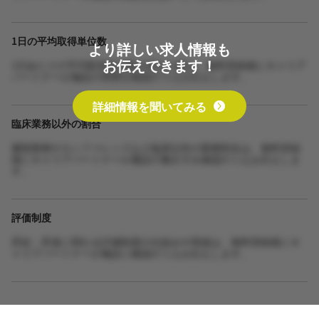
1日の平均取得単位数
より詳しい求人情報も
お伝えできます！
1日あたりの平均取得単位数や担当人数は、無料登録後にキャリア
パートナーが施設の実態を確認のうえお伝えします。
詳細情報を聞いてみる
臨床業務以外の割合
書類業務やカンファレンスなど臨床以外の業務割合は、無料登録
後にキャリアパートナーが施設の働き方を確認のうえお伝えしま
す。
評価制度
昇給・昇進に関わる評価制度の仕組みや実績は、無料登録後にキ
ャリアパートナーが施設に確認のうえお伝えします。