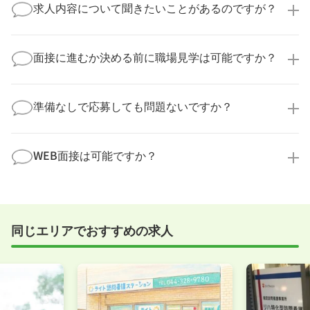
業様に個人情報が送られることはありません！
求人内容について聞きたいことがあるのですが？
より詳細な求人情報をご確認いただいた上で、転職希
望時期に合わせてキャリアパートナーから応募企業様
求人票だけでは分からない詳細な情報について、確認
へ連絡をいたします。
してお答えいたします。
面接に進むか決める前に職場見学は可能ですか？
勤務体制や職場の雰囲気、研修制度など、どんな小さ
なことでも構いません。納得してから選考に進んでい
もちろんです！多くの医療機関では事前の職場見学を
ただけるよう、しっかりサポートさせていただきま
積極的に受け入れています。実際の職場環境や働く人
準備なしで応募しても問題ないですか？
す！
の様子を見ることで、より安心してご判断いただけま
求人内容について問い合わせる
す。
全く問題ございません！履歴書の書き方から面接対策
職場見学の日程調整もキャリアパートナーにお任せく
まで、一からサポートいたします。「転職を考え始め
WEB面接は可能ですか？
ださい！
たばかり」「何から始めればいいか分からない」とい
職場見学を希望する
う方の応募も大歓迎です！
実際に職場の雰囲気を知るために対面での面接をおす
すめしていますが、企業様によってはWEB面接を導入
しているところもあります。
同じエリアでおすすめの求人
事前に確認することは可能ですので、お気軽にお申し
付けください！
WEB面接可能か確認する