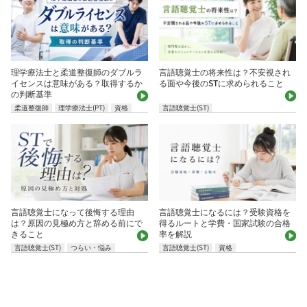
理学療法士と柔道整復師のダブルラ
言語聴覚士の将来性は？不安視され
イセンスは意味がある？取得するか
る面や今後のSTに求められること
の判断基準
柔道整復師
理学療法士(PT)
資格
言語聴覚士(ST)
言語聴覚士になって後悔する理由
言語聴覚士になるには？受験資格を
は？原因の見極め方と辞める前にで
得るルートと学費・国家試験の合格
きること
率を解説
言語聴覚士(ST)
つらい・悩み
言語聴覚士(ST)
資格