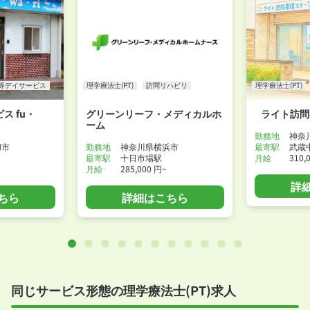
等デイサービス
理学療法士(PT)
訪問リハビリ
理学療法士(PT)
ス fu・
グリーンリーフ・メディカルホ
ライト訪問
ーム
勤務地
神奈
和市
勤務地
神奈川県横浜市
最寄駅
武蔵
最寄駅
十日市場駅
月給
310,
月給
285,000 円~
詳
ちら
詳細はこちら
同じサービス形態の理学療法士(PT)求人