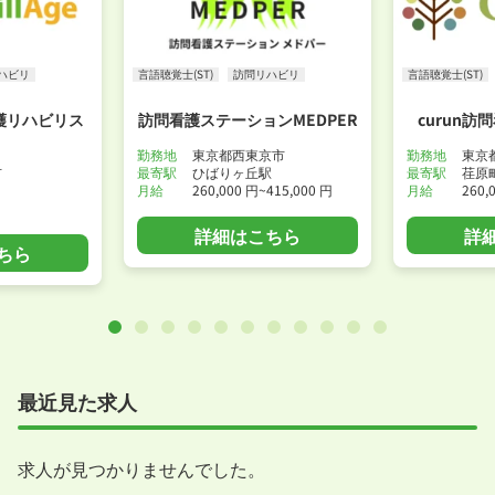
ハビリ
言語聴覚士(ST)
訪問リハビリ
言語聴覚士(ST)
護リハビリス
訪問看護ステーションMEDPER
curun
勤務地
東京都西東京市
勤務地
東京
市
最寄駅
ひばりヶ丘駅
最寄駅
荏原
月給
260,000 円~415,000 円
月給
260,
詳細はこちら
詳
ちら
最近見た求人
求人が見つかりませんでした。