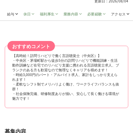
更新日：2026/08/04
給与
休日
福利厚生
業務内容
必要経験
アクセス
おすすめコメント
【高時給！訪問リハビリで働く言語聴覚士（中央区）】
・中央区・茅場町駅から徒歩5分の訪問リハビリで機能訓練・生活
動作訓練など在宅でのリハビリ支援に携われる言語聴覚士求人、ブ
ランクのある方も歓迎なので無理なくキャリアを積めます！
・時給3,000円のパート・アルバイト求人、家計をしっかり支えら
れます！
・柔軟なシフト制でメリハリよく働け、ワークライフバランスも抜
群！
・社会保険完備、研修制度ありが揃い、安心して長く働ける環境が
魅力です！
募集内容