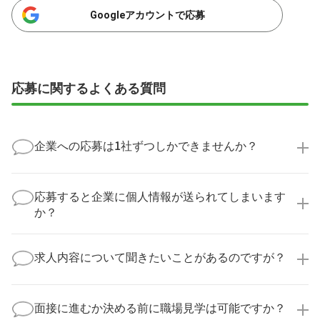
Googleアカウントで応募
応募に関するよくある質問
企業への応募は1社ずつしかできませんか？
いいえ、複数の企業様に同時にご応募いただけます。
実際に医療キャリアナビを利用して転職に成功した方
応募すると企業に個人情報が送られてしまいます
の多くは、複数応募して自分に合った職場を選ばれて
か？
います。
医療キャリアナビからご応募いただいた場合、直接企
業様に個人情報が送られることはありません！
求人内容について聞きたいことがあるのですが？
より詳細な求人情報をご確認いただいた上で、転職希
望時期に合わせてキャリアパートナーから応募企業様
求人票だけでは分からない詳細な情報について、確認
へ連絡をいたします。
してお答えいたします。
面接に進むか決める前に職場見学は可能ですか？
勤務体制や職場の雰囲気、研修制度など、どんな小さ