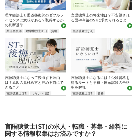
理学療法士と柔道整復師のダブルラ
言語聴覚士の将来性は？不安視され
イセンスは意味がある？取得するか
る面や今後のSTに求められること
の判断基準
柔道整復師
理学療法士(PT)
資格
言語聴覚士(ST)
言語聴覚士になって後悔する理由
言語聴覚士になるには？受験資格を
は？原因の見極め方と辞める前にで
得るルートと学費・国家試験の合格
きること
率を解説
言語聴覚士(ST)
つらい・悩み
言語聴覚士(ST)
資格
言語聴覚士(ST)の求人・転職・募集・給料に
関する情報収集はお済みですか？