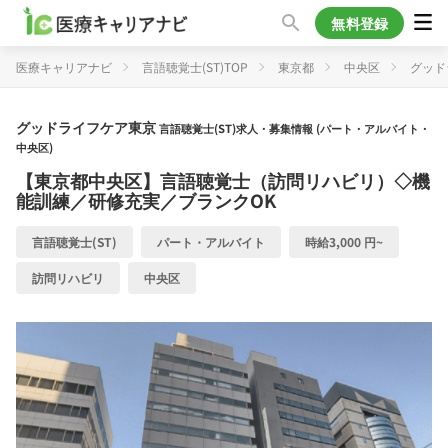
無料登録
医療キャリアナビ
言語聴覚士(ST)TOP
東京都
中央区
グッド
グッドライフケア東京
言語聴覚士(ST)求人・募集情報 (パート・アルバイト・
中央区)
【東京都中央区】言語聴覚士（訪問リハビリ）◇機
能訓練／研修充実／ブランクOK
言語聴覚士(ST)
パート・アルバイト
時給3,000 円~
訪問リハビリ
中央区