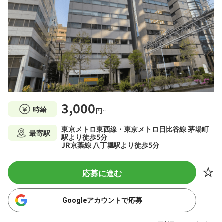
3,000
時給
円~
東京メトロ東西線・東京メトロ日比谷線 茅場町
最寄駅
駅より徒歩5分
JR京葉線 八丁堀駅より徒歩5分
応募に進む
Googleアカウントで応募