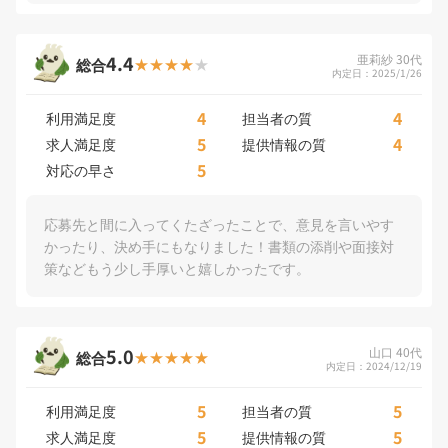
4.4
亜莉紗 30代
総合
内定日：2025/1/26
4
4
利用満足度
担当者の質
5
4
求人満足度
提供情報の質
5
対応の早さ
応募先と間に入ってくたざったことで、意見を言いやす
かったり、決め手にもなりました！書類の添削や面接対
策などもう少し手厚いと嬉しかったです。
5.0
山口 40代
総合
内定日：2024/12/19
5
5
利用満足度
担当者の質
5
5
求人満足度
提供情報の質