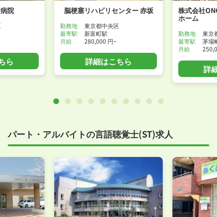
念病院
脳梗塞リハビリセンター 赤坂
株式会社ON
ホーム
区
勤務地
東京都中央区
最寄駅
新富町駅
勤務地
東京
月給
280,000 円~
最寄駅
茅場
月給
250,
ちら
詳細はこちら
詳
パート・アルバイトの言語聴覚士(ST)求人