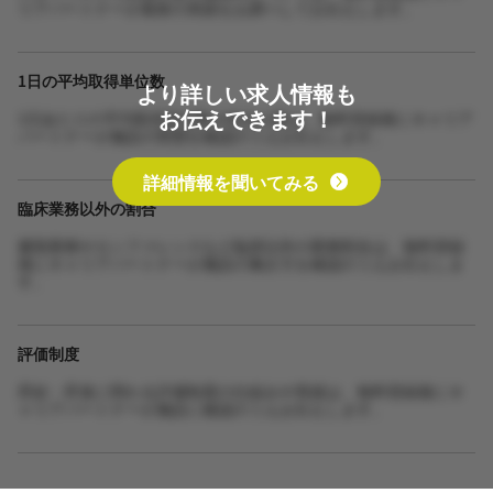
リアパートナーが最新の実績をお調べしてお伝えします。
1日の平均取得単位数
より詳しい求人情報も
お伝えできます！
1日あたりの平均取得単位数や担当人数は、無料登録後にキャリア
パートナーが施設の実態を確認のうえお伝えします。
詳細情報を聞いてみる
臨床業務以外の割合
書類業務やカンファレンスなど臨床以外の業務割合は、無料登録
後にキャリアパートナーが施設の働き方を確認のうえお伝えしま
す。
評価制度
昇給・昇進に関わる評価制度の仕組みや実績は、無料登録後にキ
ャリアパートナーが施設に確認のうえお伝えします。