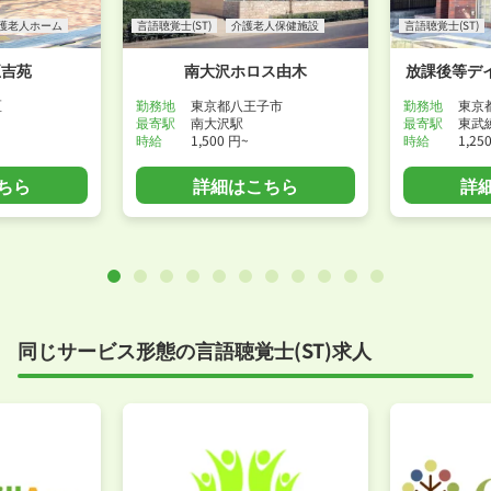
護老人ホーム
言語聴覚士(ST)
介護老人保健施設
言語聴覚士(ST)
正吉苑
南大沢ホロス由木
放課後等デ
区
勤務地
東京都八王子市
勤務地
東京
最寄駅
南大沢駅
最寄駅
東武
時給
1,500 円~
時給
1,25
ちら
詳細はこちら
詳
同じサービス形態の言語聴覚士(ST)求人