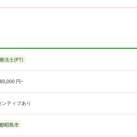
療法士(PT)
0,000 円~
センティブあり
都昭島市