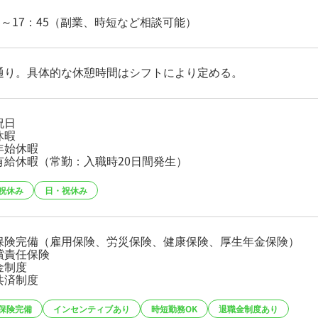
5～17：45（副業、時短など相談可能）
通り。具体的な休憩時間はシフトにより定める。
祝日
休暇
年始休暇
有給休暇（常勤：入職時20日間発生）
祝休み
日・祝休み
保険完備（雇用保険、労災保険、健康保険、厚生年金保険）
償責任保険
金制度
共済制度
保険完備
インセンティブあり
時短勤務OK
退職金制度あり