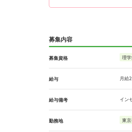
募集内容
理学
募集資格
月給28
給与
イン
給与備考
東京
勤務地