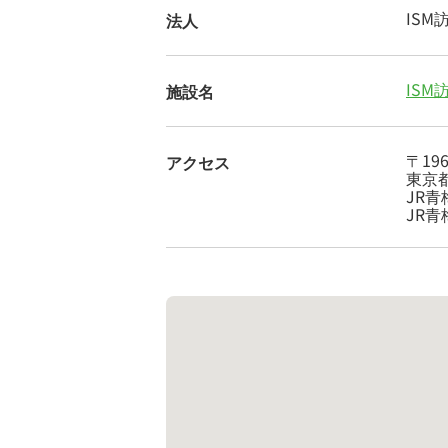
IS
法人
IS
施設名
〒196
アクセス
東京都
JR青
JR青