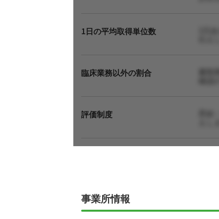
1日
1日の平均取得単位数
伝え
書類
臨床業務以外の割合
確認
昇給
評価制度
えし
事業所情報