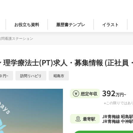
お役立ち資料
履歴書テンプレ
イラスト
M訪問看護ステーション
ン
理学療法士(PT)求人・募集情報 (正社員
0 円~
訪問リハビリ
昭島市
392
想定年収
万円~
※この限りではあ
JR青梅線 昭島
最寄駅
JR青梅線 中神