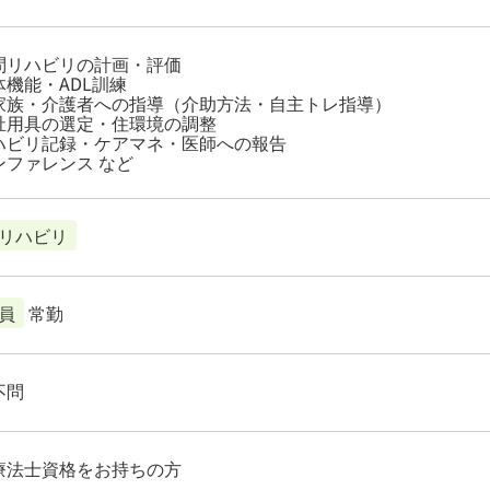
問リハビリの計画・評価
体機能・ADL訓練
家族・介護者への指導（介助方法・自主トレ指導）
祉用具の選定・住環境の調整
ハビリ記録・ケアマネ・医師への報告
ンファレンス など
リハビリ
員
常勤
不問
療法士資格をお持ちの方