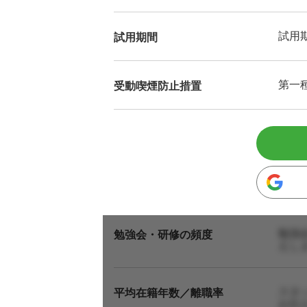
試用
試用期間
第一
受動喫煙防止措置
勉強
勉強会・研修の頻度
えし
スタ
平均在籍年数／離職率
お伝