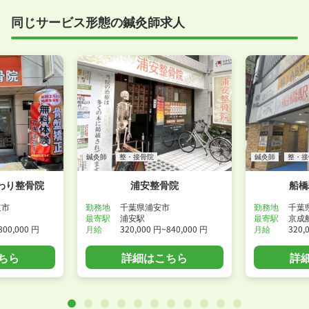
同じサービス形態の鍼灸師求人
鍼灸師
整・接骨院
鍼灸師
整・接
わり整骨院
浦安整骨院
船橋
道市
勤務地
千葉県浦安市
勤務地
千葉
最寄駅
浦安駅
最寄駅
京成
800,000 円
月給
320,000 円~840,000 円
月給
320,
ちら
詳細はこちら
詳