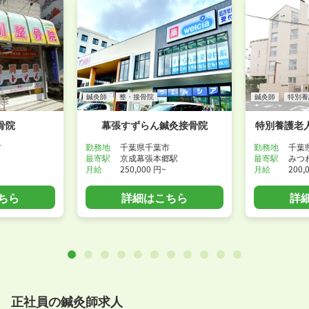
鍼灸師
整・接骨院
鍼灸師
特別養
骨院
幕張すずらん鍼灸接骨院
特別養護老
市
勤務地
千葉県千葉市
勤務地
千葉
最寄駅
京成幕張本郷駅
最寄駅
みつ
月給
250,000 円~
月給
200,
ちら
詳細はこちら
詳
正社員の鍼灸師求人