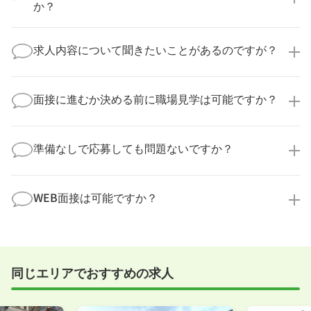
の多くは、複数応募して自分に合った職場を選ばれて
か？
います。
医療キャリアナビからご応募いただいた場合、直接企
業様に個人情報が送られることはありません！
求人内容について聞きたいことがあるのですが？
より詳細な求人情報をご確認いただいた上で、転職希
望時期に合わせてキャリアパートナーから応募企業様
求人票だけでは分からない詳細な情報について、確認
へ連絡をいたします。
してお答えいたします。
面接に進むか決める前に職場見学は可能ですか？
勤務体制や職場の雰囲気、研修制度など、どんな小さ
なことでも構いません。納得してから選考に進んでい
もちろんです！多くの医療機関では事前の職場見学を
ただけるよう、しっかりサポートさせていただきま
積極的に受け入れています。実際の職場環境や働く人
準備なしで応募しても問題ないですか？
す！
の様子を見ることで、より安心してご判断いただけま
求人内容について問い合わせる
す。
全く問題ございません！履歴書の書き方から面接対策
職場見学の日程調整もキャリアパートナーにお任せく
まで、一からサポートいたします。「転職を考え始め
WEB面接は可能ですか？
ださい！
たばかり」「何から始めればいいか分からない」とい
職場見学を希望する
う方の応募も大歓迎です！
実際に職場の雰囲気を知るために対面での面接をおす
すめしていますが、企業様によってはWEB面接を導入
しているところもあります。
同じエリアでおすすめの求人
事前に確認することは可能ですので、お気軽にお申し
付けください！
WEB面接可能か確認する