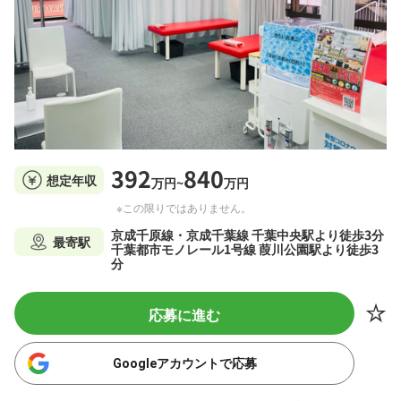
392
840
想定年収
万円~
万円
※この限りではありません。
京成千原線・京成千葉線 千葉中央駅より徒歩3分
最寄駅
千葉都市モノレール1号線 葭川公園駅より徒歩3
分
応募に進む
Googleアカウントで応募