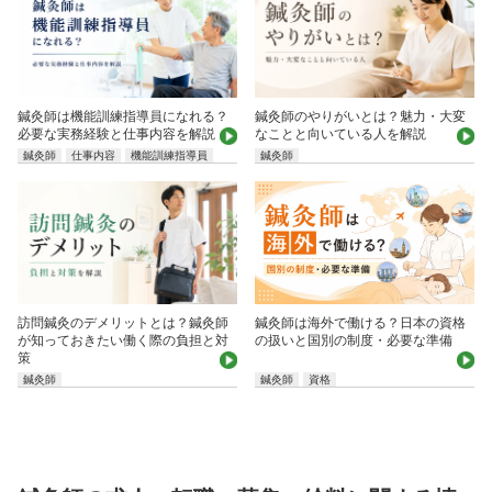
鍼灸師は機能訓練指導員になれる？
鍼灸師のやりがいとは？魅力・大変
必要な実務経験と仕事内容を解説
なことと向いている人を解説
鍼灸師
仕事内容
機能訓練指導員
鍼灸師
鍼灸師は海外で働ける？日本の資格
訪問鍼灸のデメリットとは？鍼灸師
の扱いと国別の制度・必要な準備
が知っておきたい働く際の負担と対
策
鍼灸師
鍼灸師
資格