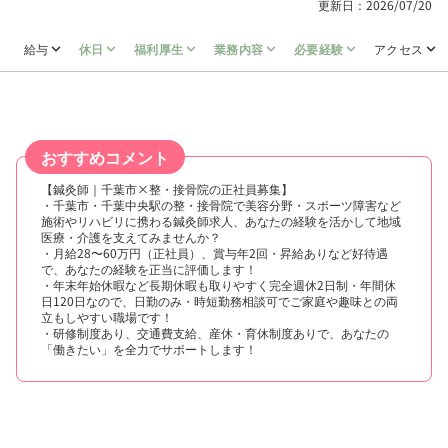
更新日：2026/07/20
給与
休日
福利厚生
業務内容
必要経験
アクセス
おすすめコメント
【鍼灸師｜千葉市×整・接骨院の正社員募集】
・千葉市・千葉中央駅の整・接骨院で美容分野・スポーツ障害など
施術やリハビリに携わる鍼灸師求人、あなたの経験を活かして地域
医療・介護を支えてみませんか？
・月給28〜60万円（正社員）、賞与年2回・昇給ありなど好待遇
で、あなたの経験を正当に評価します！
・年末年始休暇など長期休暇も取りやすく完全週休2日制・年間休
日120日なので、日勤のみ・時短勤務相談可でご家庭や趣味との両
立もしやすい職場です！
・研修制度あり、交通費支給、産休・育休制度ありで、あなたの
「働きたい」を全力でサポートします！