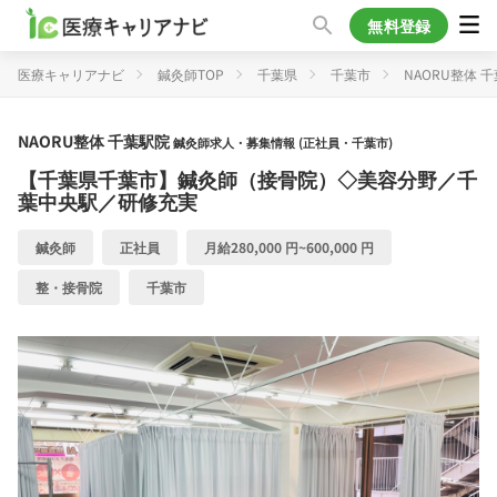
無料登録
医療キャリアナビ
鍼灸師TOP
千葉県
千葉市
NAORU整体 
NAORU整体 千葉駅院
鍼灸師求人・募集情報 (正社員・千葉市)
【千葉県千葉市】鍼灸師（接骨院）◇美容分野／千
葉中央駅／研修充実
鍼灸師
正社員
月給280,000 円~600,000 円
整・接骨院
千葉市