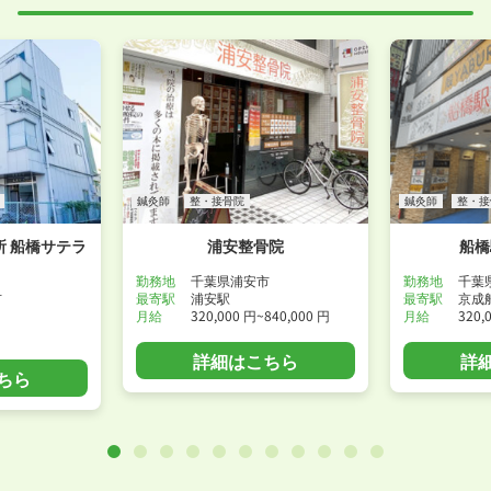
鍼灸師
整・接骨院
鍼灸師
整・接
 船橋サテラ
浦安整骨院
船橋
勤務地
千葉県浦安市
勤務地
千葉
市
最寄駅
浦安駅
最寄駅
京成
月給
320,000 円~840,000 円
月給
320,
詳細はこちら
詳
ちら