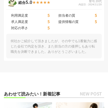
5.0
聖与 20代
総合
内定日：2024/11/20
5
5
利用満足度
担当者の質
5
5
求人満足度
提供情報の質
5
対応の早さ
何社かご紹介して頂きましたが、その中でも1番魅力に感
じた会社で内定を頂き、また担当の方の後押しもあり転
職先を決断できました。ありがとうございました。
あわせて読みたい！新着記事