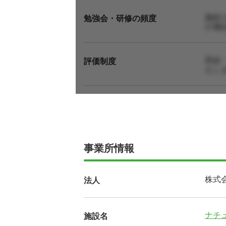
施術
勉強会・研修の頻度
が施
昇給
評価制度
えし
事業所情報
株式
法人
ナチ
施設名