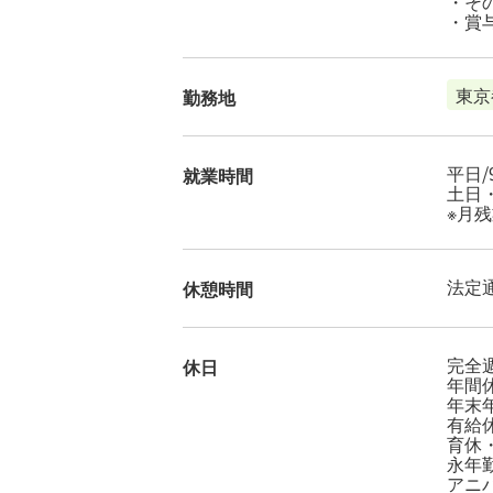
・そ
・賞与
東京
勤務地
平日/9
就業時間
土日・祝
※月残
法定
休憩時間
完全週
休日
年間休
年末
有給休
育休・
永年
アニ