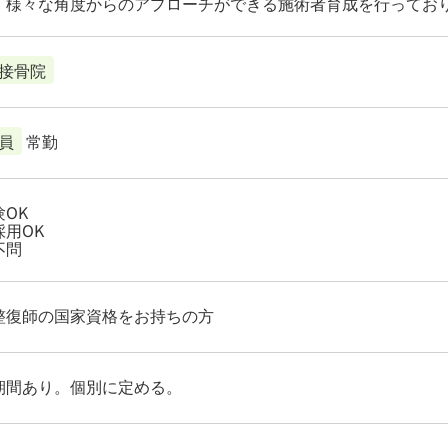
、様々な角度からのアプローチができる施術者育成を行ってお
接骨院
員
常勤
OK
採用OK
不問
整復師の国家資格をお持ちの方
期間あり。個別に定める。