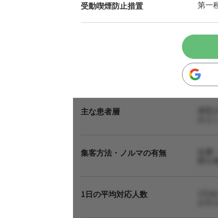
第一
受動喫煙防止措置
来院
主な患者層
伝え
自費
集客方法・ノルマの有無
態を
1日
1日の平均対応人数
お伝