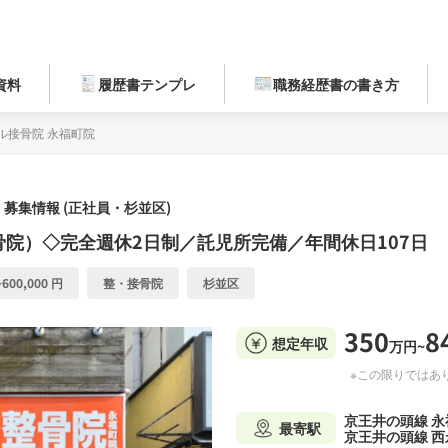
資料
履歴書テンプレ
職務経歴書の書き方
ル接骨院 永福町院
募集情報 (正社員・杉並区)
院）◇完全週休2日制／託児所完備／年間休日107日
600,000 円
整・接骨院
杉並区
350
8
想定年収
万円~
※この限りではあ
京王井の頭線 永
最寄駅
京王井の頭線 西