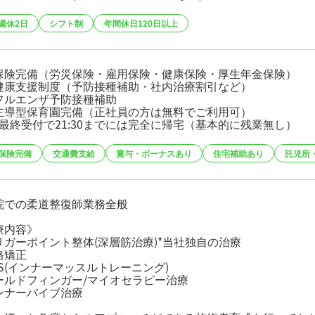
週休2日
シフト制
年間休日120日以上
保険完備（労災保険・雇用保険・健康保険・厚生年金保険）
健康支援制度（予防接種補助・社内治療割引など）
フルエンザ予防接種補助
主導型保育園完備（正社員の方は無料でご利用可）
00最終受付で21:30までには完全に帰宅（基本的に残業無し）
保険完備
交通費支給
賞与・ボーナスあり
住宅補助あり
託児所
院での柔道整復師業務全般
療内容》
リガーポイント整体(深層筋治療)*当社独自の治療
格矯正
MS(インナーマッスルトレーニング)
ールドフィンガー/マイオセラピー治療
ンナーバイブ治療