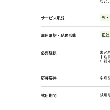
など
整・
サービス形態
正社
雇用形態・勤務形態
未経験
必要経験
中途
年齢
柔道
応募要件
試用
試用期間