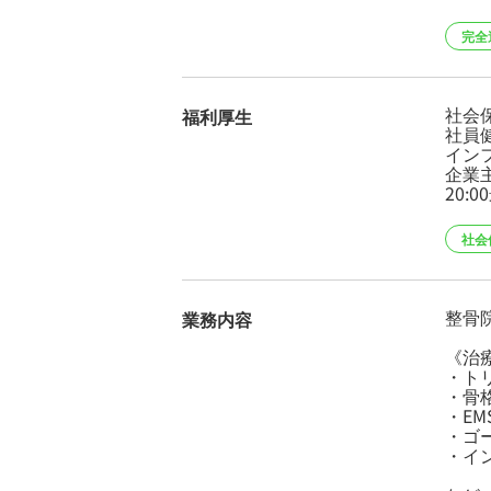
完全
社会
福利厚生
社員
イン
企業
20:
社会
整骨
業務内容
《治
・ト
・骨
・E
・ゴ
・イ