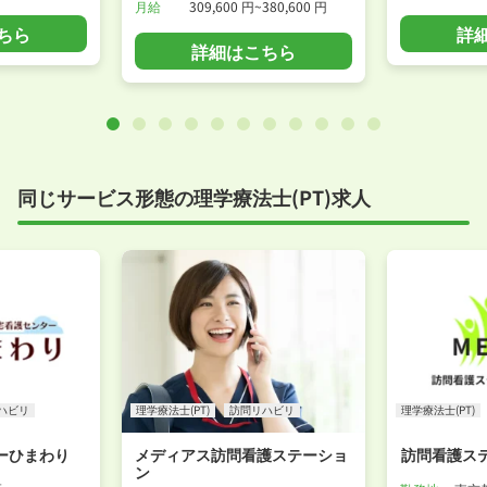
月給
309,600 円~380,600 円
ちら
詳
詳細はこちら
同じサービス形態の理学療法士(PT)求人
ハビリ
理学療法士(PT)
訪問リハビリ
理学療法士(PT)
ーひまわり
メディアス訪問看護ステーショ
訪問看護ステ
ン