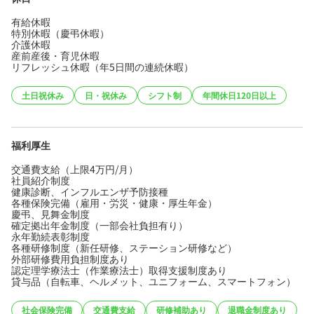
有給休暇
特別休暇（慶弔休暇）
介護休暇
産前産後・育児休暇
リフレッシュ休暇（年5日間の連続休暇）
土日祝休み
日・祝休み
シフト制
年間休日120日以上
福利厚生
交通費支給（上限4万円/月）
社員紹介制度
健康診断、インフルエンザ予防接種
各種保険完備（雇用・労災・健康・厚生年金）
慶弔、見舞金制度
確定拠出年金制度（一部会社負担有り）
永年勤続表彰制度
各種研修制度（新任研修、ステーション研修など）
外部研修費用負担制度あり
認定理学療法士（作業療法士）取得支援制度あり
貸与品（自転車、ヘルメット、ユニフォーム、スマートフォン）
社会保険完備
交通費支給
研修補助あり
退職金制度あり