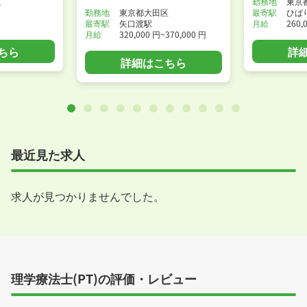
区
勤務地
東京
勤務地
東京都大田区
最寄駅
ひば
最寄駅
矢口渡駅
月給
260,
月給
320,000 円~370,000 円
ちら
詳
詳細はこちら
最近見た求人
求人が見つかりませんでした。
理学療法士(PT)の評価・レビュー