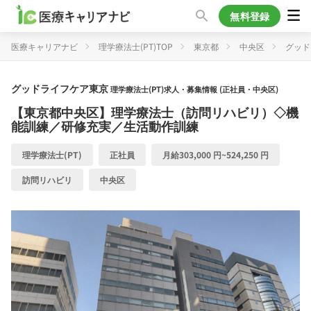
無料登録
医療キャリアナビ
理学療法士(PT)TOP
東京都
中央区
グッド
グッドライフケア東京
理学療法士(PT)求人・募集情報 (正社員・中央区)
【東京都中央区】理学療法士（訪問リハビリ）◇機
能訓練／研修充実／生活動作訓練
理学療法士(PT)
正社員
月給303,000 円~524,250 円
訪問リハビリ
中央区