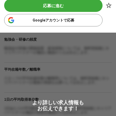
応募に進む
Googleアカウントで応募
勉強会・研修の頻度
勉強会や研修の開催頻度・参加体制については、無料登録後にキ
ャリアパートナーが施設に確認のうえお伝えします。
平均在籍年数／離職率
スタッフの平均在籍年数や離職率については、無料登録後にキャ
リアパートナーが最新の実績をお調べしてお伝えします。
1日の平均取得単位数
より詳しい求人情報も
お伝えできます！
1日あたりの平均取得単位数や担当人数は、無料登録後にキャリア
パートナーが施設の実態を確認のうえお伝えします。