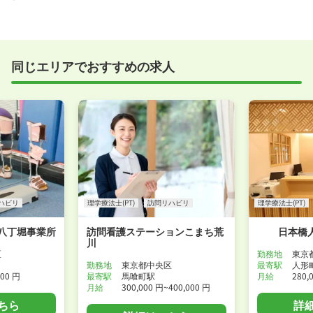
たばかり」「何から始めればいいか分からない」とい
職場見学を希望する
う方の応募も大歓迎です！
実際に職場の雰囲気を知るために対面での面接をおす
すめしていますが、企業様によってはWEB面接を導入
しているところもあります。
同じエリアでおすすめの求人
事前に確認することは可能ですので、お気軽にお申し
付けください！
WEB面接可能か確認する
ハビリ
理学療法士(PT)
訪問リハビリ
理学療法士(PT)
八丁堀事業所
訪問看護ステーションこまち荒
日本橋
川
区
勤務地
東京
勤務地
東京都中央区
最寄駅
人形
000 円
最寄駅
馬喰町駅
月給
280,
月給
300,000 円~400,000 円
ちら
詳