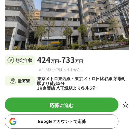
424
733
想定年収
万円~
万円
※この限りではありません。
東京メトロ東西線・東京メトロ日比谷線 茅場町
最寄駅
駅より徒歩5分
JR京葉線 八丁堀駅より徒歩5分
応募に進む
Googleアカウントで応募