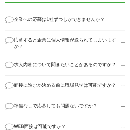
企業への応募は1社ずつしかできませんか？
いいえ、複数の企業様に同時にご応募いただけます。
実際に医療キャリアナビを利用して転職に成功した方
応募すると企業に個人情報が送られてしまいます
の多くは、複数応募して自分に合った職場を選ばれて
か？
います。
医療キャリアナビからご応募いただいた場合、直接企
業様に個人情報が送られることはありません！
求人内容について聞きたいことがあるのですが？
より詳細な求人情報をご確認いただいた上で、転職希
望時期に合わせてキャリアパートナーから応募企業様
求人票だけでは分からない詳細な情報について、確認
へ連絡をいたします。
してお答えいたします。
面接に進むか決める前に職場見学は可能ですか？
勤務体制や職場の雰囲気、研修制度など、どんな小さ
なことでも構いません。納得してから選考に進んでい
もちろんです！多くの医療機関では事前の職場見学を
ただけるよう、しっかりサポートさせていただきま
積極的に受け入れています。実際の職場環境や働く人
準備なしで応募しても問題ないですか？
す！
の様子を見ることで、より安心してご判断いただけま
求人内容について問い合わせる
す。
全く問題ございません！履歴書の書き方から面接対策
職場見学の日程調整もキャリアパートナーにお任せく
まで、一からサポートいたします。「転職を考え始め
WEB面接は可能ですか？
ださい！