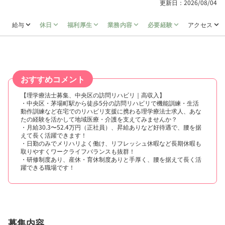
更新日：2026/08/04
給与
休日
福利厚生
業務内容
必要経験
アクセス
おすすめコメント
【理学療法士募集、中央区の訪問リハビリ｜高収入】
・中央区・茅場町駅から徒歩5分の訪問リハビリで機能訓練・生活
動作訓練など在宅でのリハビリ支援に携わる理学療法士求人、あな
たの経験を活かして地域医療・介護を支えてみませんか？
・月給30.3〜52.4万円（正社員）、昇給ありなど好待遇で、腰を据
えて長く活躍できます！
・日勤のみでメリハリよく働け、リフレッシュ休暇など長期休暇も
取りやすくワークライフバランスも抜群！
・研修制度あり、産休・育休制度ありと手厚く、腰を据えて長く活
躍できる職場です！
募集内容