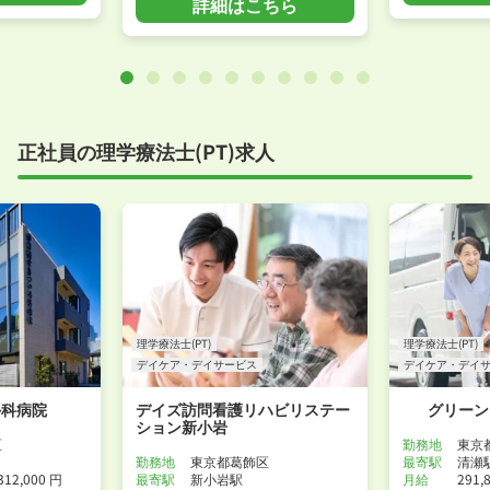
詳細はこちら
正社員の理学療法士(PT)求人
理学療法士(PT)
理学療法士(PT)
デイケア・デイサービス
デイケア・デイ
外科病院
デイズ訪問看護リハビリステー
グリーン
ション新小岩
区
勤務地
東京
勤務地
東京都葛飾区
最寄駅
清瀬
312,000 円
最寄駅
新小岩駅
月給
291,