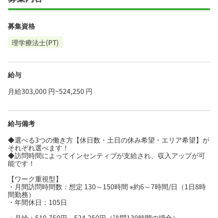
募集資格
理学療法士(PT)
給与
月給303,000 円~524,250 円
給与備考
◆選べる3つの働き方【休日数・土日の休み希望・エリア希望】が
それぞれ選べます！
◆訪問時間によってインセンティブが支給され、収入アップが可
能です！
【ワーク重視型】
・月間訪問時間数：想定 130～150時間 ※約6～7時間/日（1日8時
間勤務）
・年間休日：105日
・月給：510,750円～524,250円（訪問130時間の場合）