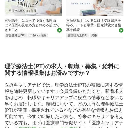
言語聴覚士になって後悔する理由
言語聴覚士になるには？受験資格を
は？原因の見極め方と辞める前にで
得るルートと学費・国家試験の合格
きること
率を解説
言語聴覚士(ST)
つらい・悩み
言語聴覚士(ST)
資格
理学療法士(PT)の求人・転職・募集・給料に
関する情報収集はお済みですか？
医療キャリアナビでは、理学療法士(PT)の転職に関する情
報を随時更新しています！会員登録いただくと、新着求人
をはじめ、転職やキャリアアップに役立つ情報などをいち
早くお届けします。転職において、どのような理学療法士
(PT)が評価・採用されているかなどの有益な情報もお伝え
可能です。今すぐ転職したい方も、将来のキャリアを考え
ている方も、まずは医療専門転職サイト「医療キャリアナ