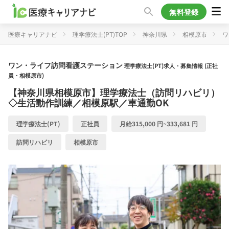
無料登録
医療キャリアナビ
理学療法士(PT)TOP
神奈川県
相模原市
ワ
ワン・ライフ訪問看護ステーション
理学療法士(PT)求人・募集情報 (正社
員・相模原市)
【神奈川県相模原市】理学療法士（訪問リハビリ）
◇生活動作訓練／相模原駅／車通勤OK
理学療法士(PT)
正社員
月給315,000 円~333,681 円
訪問リハビリ
相模原市