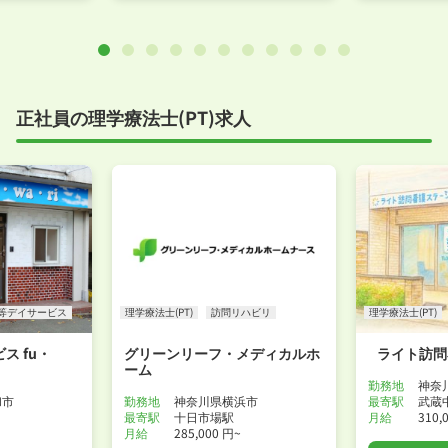
正社員の理学療法士(PT)求人
等デイサービス
理学療法士(PT)
訪問リハビリ
理学療法士(PT)
ス fu・
グリーンリーフ・メディカルホ
ライト訪問
ーム
勤務地
神奈
和市
勤務地
神奈川県横浜市
最寄駅
武蔵
最寄駅
十日市場駅
月給
310,
月給
285,000 円~