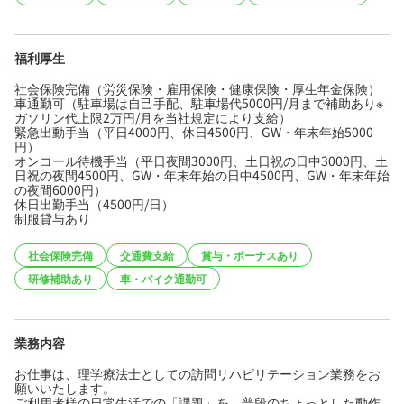
福利厚生
社会保険完備（労災保険・雇用保険・健康保険・厚生年金保険）
車通勤可（駐車場は自己手配、駐車場代5000円/月まで補助あり※
ガソリン代上限2万円/月を当社規定により支給）
緊急出動手当（平日4000円、休日4500円、GW・年末年始5000
円）
オンコール待機手当（平日夜間3000円、土日祝の日中3000円、土
日祝の夜間4500円、GW・年末年始の日中4500円、GW・年末年始
の夜間6000円）
休日出勤手当（4500円/日）
制服貸与あり
社会保険完備
交通費支給
賞与・ボーナスあり
研修補助あり
車・バイク通勤可
業務内容
お仕事は、理学療法士としての訪問リハビリテーション業務をお
願いいたします。
ご利用者様の日常生活での「課題」を、普段のちょっとした動作