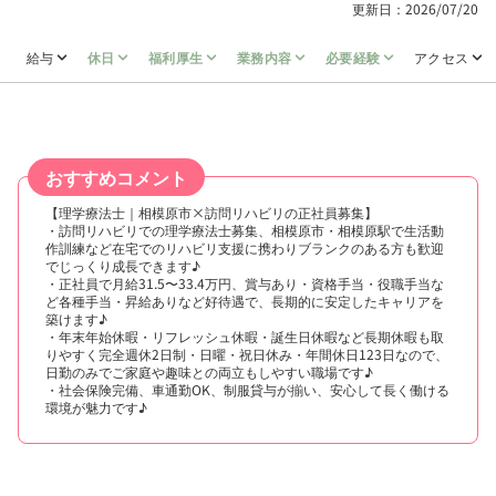
更新日：2026/07/20
給与
休日
福利厚生
業務内容
必要経験
アクセス
おすすめコメント
【理学療法士｜相模原市×訪問リハビリの正社員募集】
・訪問リハビリでの理学療法士募集、相模原市・相模原駅で生活動
作訓練など在宅でのリハビリ支援に携わりブランクのある方も歓迎
でじっくり成長できます♪
・正社員で月給31.5〜33.4万円、賞与あり・資格手当・役職手当な
ど各種手当・昇給ありなど好待遇で、長期的に安定したキャリアを
築けます♪
・年末年始休暇・リフレッシュ休暇・誕生日休暇など長期休暇も取
りやすく完全週休2日制・日曜・祝日休み・年間休日123日なので、
日勤のみでご家庭や趣味との両立もしやすい職場です♪
・社会保険完備、車通勤OK、制服貸与が揃い、安心して長く働ける
環境が魅力です♪