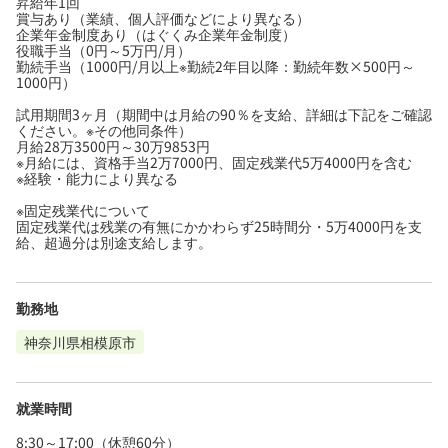
昇給年1回
賞与あり（業績、個人評価などにより異なる）
企業年金制度あり（はぐくみ企業年金制度）
役職手当（0円～5万円/月）
勤続手当（1000円/月以上※勤続2年目以降：勤続年数×500円～
1000円）
試用期間3ヶ月（期間中は月給の90％を支給、詳細は下記をご確認
ください。※その他同条件）
月給28万3500円～30万9853円
※月給には、資格手当2万7000円、固定残業代5万4000円を含む
※経験・能力により異なる
※固定残業代について
固定残業代は残業の有無にかかわらず25時間分・5万4000円を支
給、超過分は別途支給します。
勤務地
神奈川県相模原市
就業時間
8:30～17:00（休憩60分）