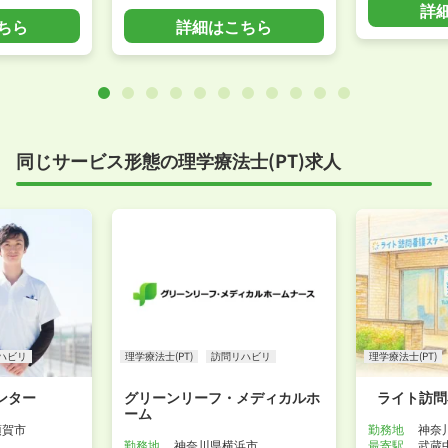
詳
ちら
詳細はこちら
同じサービス形態の理学療法士(PT)求人
ハビリ
理学療法士(PT)
訪問リハビリ
理学療法士(PT)
ンター
グリーンリーフ・メディカルホ
ライト訪問
ーム
須賀市
勤務地
神奈
勤務地
神奈川県横浜市
最寄駅
武蔵