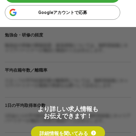
Googleアカウントで応募
勉強会・研修の頻度
勉強会や研修の開催頻度・参加体制については、無料登録後にキ
ャリアパートナーが施設に確認のうえお伝えします。
平均在籍年数／離職率
スタッフの平均在籍年数や離職率については、無料登録後にキャ
リアパートナーが最新の実績をお調べしてお伝えします。
1日の平均取得単位数
より詳しい求人情報も
お伝えできます！
1日あたりの平均取得単位数や担当人数は、無料登録後にキャリア
パートナーが施設の実態を確認のうえお伝えします。
詳細情報を聞いてみる