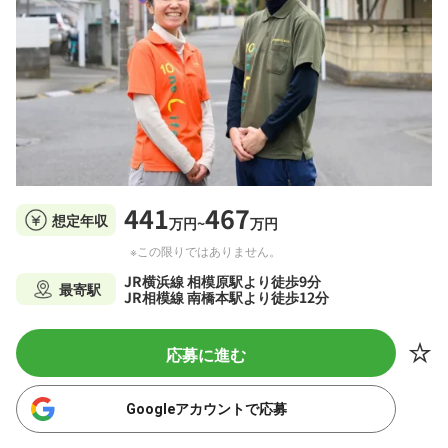
441
467
想定年収
万円~
万円
※この限りではありません。
JR横浜線 相模原駅より徒歩9分
最寄駅
JR相模線 南橋本駅より徒歩12分
応募に進む
Googleアカウントで応募