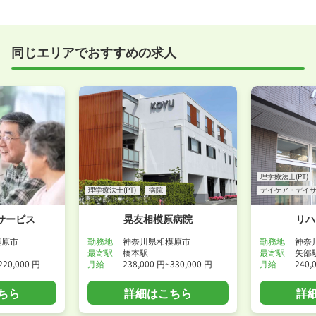
実際に職場の雰囲気を知るために対面での面接をおす
すめしていますが、企業様によってはWEB面接を導入
しているところもあります。
同じエリアでおすすめの求人
事前に確認することは可能ですので、お気軽にお申し
付けください！
WEB面接可能か確認する
理学療法士(PT)
理学療法士(PT)
病院
デイケア・デイ
サービス
晃友相模原病院
リハ
模原市
勤務地
神奈川県相模原市
勤務地
神奈
最寄駅
橋本駅
最寄駅
矢部
220,000 円
月給
238,000 円~330,000 円
月給
240,
ちら
詳細はこちら
詳