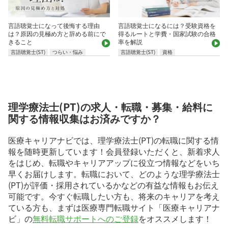
言語聴覚士になって後悔する理由
言語聴覚士になるには？受験資格を
は？原因の見極め方と辞める前にで
得るルートと学費・国家試験の合格
きること
率を解説
言語聴覚士(ST)
つらい・悩み
言語聴覚士(ST)
資格
理学療法士(PT)の求人・転職・募集・給料に
関する情報収集はお済みですか？
医療キャリアナビでは、理学療法士(PT)の転職に関する情
報を随時更新しています！会員登録いただくと、新着求人
をはじめ、転職やキャリアアップに役立つ情報などをいち
早くお届けします。転職において、どのような理学療法士
(PT)が評価・採用されているかなどの有益な情報もお伝え
可能です。今すぐ転職したい方も、将来のキャリアを考え
ている方も、まずは医療専門転職サイト「医療キャリアナ
ビ」の
無料転職サポートへのご登録
をオススメします！