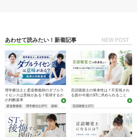
あわせて読みたい！新着記事
理学療法士と柔道整復師のダブルラ
言語聴覚士の将来性は？不安視され
イセンスは意味がある？取得するか
る面や今後のSTに求められること
の判断基準
柔道整復師
理学療法士(PT)
資格
言語聴覚士(ST)