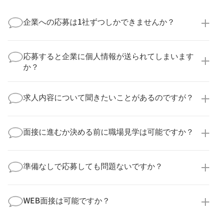
企業への応募は1社ずつしかできませんか？
いいえ、複数の企業様に同時にご応募いただけます。
実際に医療キャリアナビを利用して転職に成功した方
応募すると企業に個人情報が送られてしまいます
の多くは、複数応募して自分に合った職場を選ばれて
か？
います。
医療キャリアナビからご応募いただいた場合、直接企
業様に個人情報が送られることはありません！
求人内容について聞きたいことがあるのですが？
より詳細な求人情報をご確認いただいた上で、転職希
望時期に合わせてキャリアパートナーから応募企業様
求人票だけでは分からない詳細な情報について、確認
へ連絡をいたします。
してお答えいたします。
面接に進むか決める前に職場見学は可能ですか？
勤務体制や職場の雰囲気、研修制度など、どんな小さ
なことでも構いません。納得してから選考に進んでい
もちろんです！多くの医療機関では事前の職場見学を
ただけるよう、しっかりサポートさせていただきま
積極的に受け入れています。実際の職場環境や働く人
準備なしで応募しても問題ないですか？
す！
の様子を見ることで、より安心してご判断いただけま
求人内容について問い合わせる
す。
全く問題ございません！履歴書の書き方から面接対策
職場見学の日程調整もキャリアパートナーにお任せく
まで、一からサポートいたします。「転職を考え始め
WEB面接は可能ですか？
ださい！
たばかり」「何から始めればいいか分からない」とい
職場見学を希望する
う方の応募も大歓迎です！