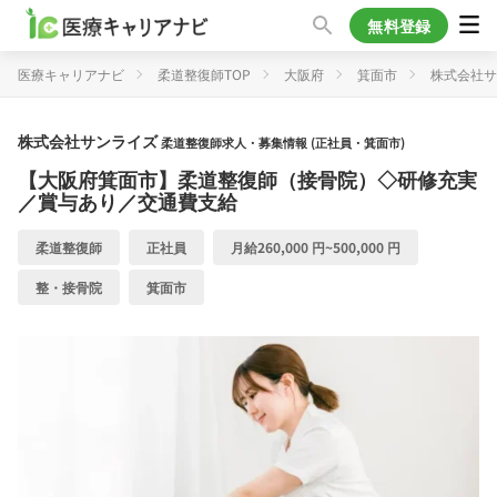
無料登録
医療キャリアナビ
柔道整復師TOP
大阪府
箕面市
株式会社サ
株式会社サンライズ
柔道整復師求人・募集情報 (正社員・箕面市)
【大阪府箕面市】柔道整復師（接骨院）◇研修充実
／賞与あり／交通費支給
柔道整復師
正社員
月給260,000 円~500,000 円
整・接骨院
箕面市