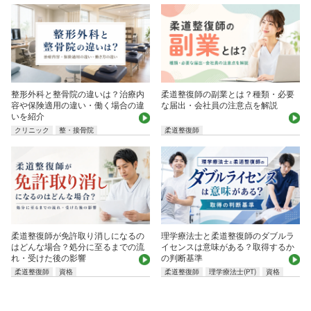
整形外科と整骨院の違いは？治療内
柔道整復師の副業とは？種類・必要
容や保険適用の違い・働く場合の違
な届出・会社員の注意点を解説
いを紹介
クリニック
整・接骨院
柔道整復師
柔道整復師が免許取り消しになるの
理学療法士と柔道整復師のダブルラ
はどんな場合？処分に至るまでの流
イセンスは意味がある？取得するか
れ・受けた後の影響
の判断基準
柔道整復師
資格
柔道整復師
理学療法士(PT)
資格