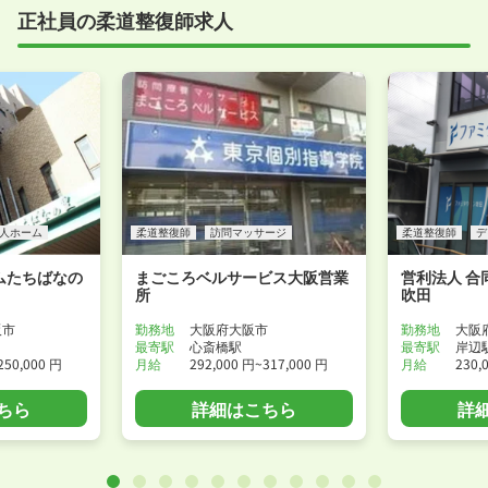
正社員の柔道整復師求人
人ホーム
柔道整復師
訪問マッサージ
柔道整復師
デ
ムたちばなの
まごころベルサービス大阪営業
営利法人 合
所
吹田
阪市
勤務地
大阪府大阪市
勤務地
大阪
最寄駅
心斎橋駅
最寄駅
岸辺
250,000 円
月給
292,000 円~317,000 円
月給
230,
ちら
詳細はこちら
詳