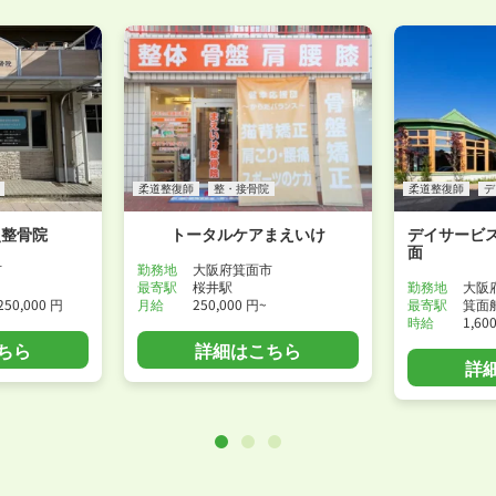
WEB面接可能か確認する
柔道整復師
整・接骨院
柔道整復師
デ
灸整骨院
トータルケアまえいけ
デイサービ
面
市
勤務地
大阪府箕面市
最寄駅
桜井駅
勤務地
大阪
250,000 円
月給
250,000 円~
最寄駅
箕面
時給
1,60
ちら
詳細はこちら
詳