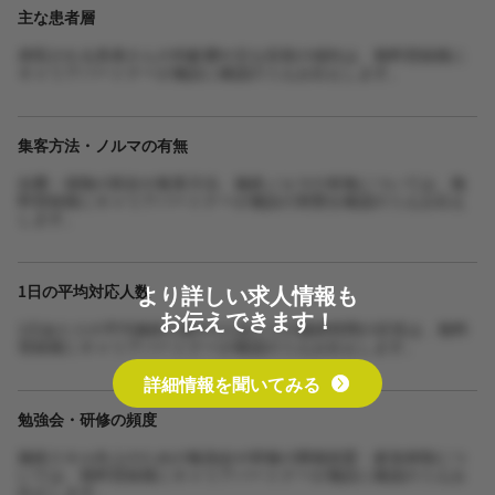
主な患者層
来院される患者さんの年齢層や主な症状の傾向は、無料登録後に
キャリアパートナーが施設に確認のうえお伝えします。
集客方法・ノルマの有無
自費・保険の割合や集客方法、施術ノルマの有無については、無
料登録後にキャリアパートナーが施設の実態を確認のうえお伝え
します。
より詳しい求人情報も
1日の平均対応人数
お伝えできます！
1日あたりの平均施術人数や1人あたりの施術時間の目安は、無料
登録後にキャリアパートナーが確認のうえお伝えします。
詳細情報を聞いてみる
勉強会・研修の頻度
施術スキル向上のための勉強会や研修の開催頻度・参加体制につ
いては、無料登録後にキャリアパートナーが施設に確認のうえお
伝えします。