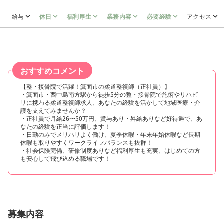
給与
休日
福利厚生
業務内容
必要経験
アクセス
おすすめコメント
【整・接骨院で活躍！箕面市の柔道整復師（正社員）】
・箕面市・西中島南方駅から徒歩5分の整・接骨院で施術やリハビ
リに携わる柔道整復師求人、あなたの経験を活かして地域医療・介
護を支えてみませんか？
・正社員で月給26〜50万円、賞与あり・昇給ありなど好待遇で、あ
なたの経験を正当に評価します！
・日勤のみでメリハリよく働け、夏季休暇・年末年始休暇など長期
休暇も取りやすくワークライフバランスも抜群！
・社会保険完備、研修制度ありなど福利厚生も充実、はじめての方
も安心して飛び込める職場です！
募集内容