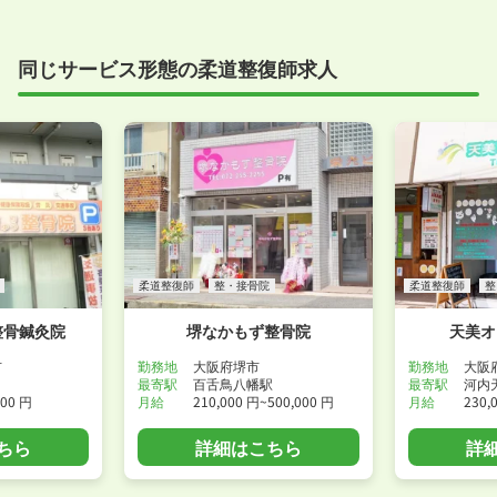
同じサービス形態の柔道整復師求人
柔道整復師
整・接骨院
柔道整復師
整
整骨鍼灸院
堺なかもず整骨院
天美オ
市
勤務地
大阪府堺市
勤務地
大阪
最寄駅
百舌鳥八幡駅
最寄駅
河内
300 円
月給
210,000 円~500,000 円
月給
230,
ちら
詳細はこちら
詳