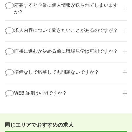
実際に医療キャリアナビを利用して転職に成功した方
応募すると企業に個人情報が送られてしまいます
の多くは、複数応募して自分に合った職場を選ばれて
か？
います。
医療キャリアナビからご応募いただいた場合、直接企
業様に個人情報が送られることはありません！
求人内容について聞きたいことがあるのですが？
より詳細な求人情報をご確認いただいた上で、転職希
望時期に合わせてキャリアパートナーから応募企業様
求人票だけでは分からない詳細な情報について、確認
へ連絡をいたします。
してお答えいたします。
面接に進むか決める前に職場見学は可能ですか？
勤務体制や職場の雰囲気、研修制度など、どんな小さ
なことでも構いません。納得してから選考に進んでい
もちろんです！多くの医療機関では事前の職場見学を
ただけるよう、しっかりサポートさせていただきま
積極的に受け入れています。実際の職場環境や働く人
準備なしで応募しても問題ないですか？
す！
の様子を見ることで、より安心してご判断いただけま
求人内容について問い合わせる
す。
全く問題ございません！履歴書の書き方から面接対策
職場見学の日程調整もキャリアパートナーにお任せく
まで、一からサポートいたします。「転職を考え始め
WEB面接は可能ですか？
ださい！
たばかり」「何から始めればいいか分からない」とい
職場見学を希望する
う方の応募も大歓迎です！
実際に職場の雰囲気を知るために対面での面接をおす
すめしていますが、企業様によってはWEB面接を導入
しているところもあります。
同じエリアでおすすめの求人
事前に確認することは可能ですので、お気軽にお申し
付けください！