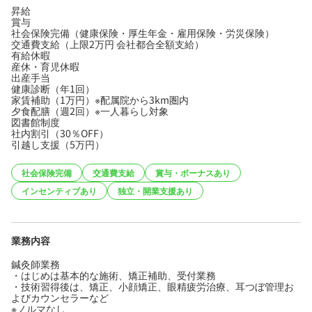
昇給
賞与
社会保険完備（健康保険・厚生年金・雇用保険・労災保険）
交通費支給（上限2万円 会社都合全額支給）
有給休暇
産休・育児休暇
出産手当
健康診断（年1回）
家賃補助（1万円）※配属院から3km圏内
夕食配膳（週2回）※一人暮らし対象
図書館制度
社内割引（30％OFF）
引越し支援（5万円）
社会保険完備
交通費支給
賞与・ボーナスあり
インセンティブあり
独立・開業支援あり
業務内容
鍼灸師業務
・はじめは基本的な施術、矯正補助、受付業務
・技術習得後は、矯正、小顔矯正、眼精疲労治療、耳つぼ管理お
よびカウンセラーなど
※ノルマなし