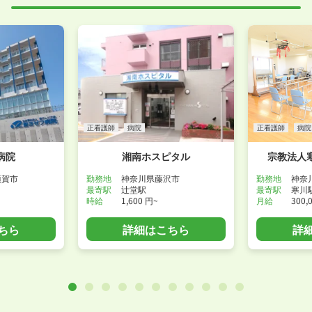
正看護師
病院
正看護師
病院
病院
湘南ホスピタル
宗教法人
須賀市
勤務地
神奈川県藤沢市
勤務地
神奈
最寄駅
辻堂駅
最寄駅
寒川
時給
1,600 円~
月給
300,
ちら
詳細はこちら
詳