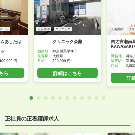
ホーム
正看護師
クリニック
正看護師
クリ
ームあしたば
クリニック斎藤
四之宮湘南
KAWASAKI 
塚市
勤務地
神奈川県平塚市
駅
最寄駅
大磯駅
勤務地
神奈
400,000 円
月給
300,000 円~
最寄駅
寒川
時給
2,00
ちら
詳細はこちら
詳
正社員の正看護師求人