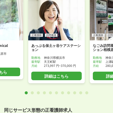
正看護師
訪問看護
正看護師
訪問
ical
あっぷる保土ヶ谷ケアステーシ
なごみ訪問
ョン
ション相模
模原市
勤務地
神奈川県横浜市
勤務地
神奈
最寄駅
天王町駅
最寄駅
上溝
月給
273,997 円~370,000 円
月給
280,
ちら
詳細はこちら
詳
同じサービス形態の正看護師求人