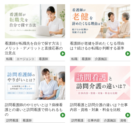
看護師が転職先を自分で探す方法｜
看護師が老健を辞めたくなる理由
メリット・デメリットと直接応募の
は？続けるか転職か判断する基準
注意点
転職
エージェント
看護師
転職
看護師
介護施設
訪問看護師のやりがいとは？病棟看
訪問看護と訪問介護の違いは？仕事
護との違いと訪問看護で得られるも
内容・資格・対象・料金を比較
の
訪問看護
看護師
訪問看護
仕事内容
介護施設
資格