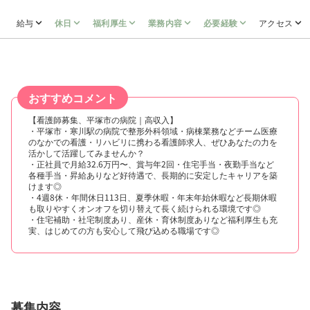
給与
休日
福利厚生
業務内容
必要経験
アクセス
おすすめコメント
【看護師募集、平塚市の病院｜高収入】
・平塚市・寒川駅の病院で整形外科領域・病棟業務などチーム医療
のなかでの看護・リハビリに携わる看護師求人、ぜひあなたの力を
活かして活躍してみませんか？
・正社員で月給32.6万円〜、賞与年2回・住宅手当・夜勤手当など
各種手当・昇給ありなど好待遇で、長期的に安定したキャリアを築
けます◎
・4週8休・年間休日113日、夏季休暇・年末年始休暇など長期休暇
も取りやすくオンオフを切り替えて長く続けられる環境です◎
・住宅補助・社宅制度あり、産休・育休制度ありなど福利厚生も充
実、はじめての方も安心して飛び込める職場です◎
募集内容