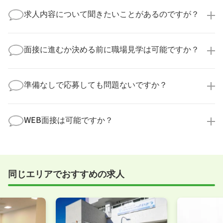
医療キャリアナビからご応募いただいた場合、直接企
業様に個人情報が送られることはありません！
求人内容について聞きたいことがあるのですが？
より詳細な求人情報をご確認いただいた上で、転職希
望時期に合わせてキャリアパートナーから応募企業様
求人票だけでは分からない詳細な情報について、確認
へ連絡をいたします。
してお答えいたします。
面接に進むか決める前に職場見学は可能ですか？
勤務体制や職場の雰囲気、研修制度など、どんな小さ
なことでも構いません。納得してから選考に進んでい
もちろんです！多くの医療機関では事前の職場見学を
ただけるよう、しっかりサポートさせていただきま
積極的に受け入れています。実際の職場環境や働く人
準備なしで応募しても問題ないですか？
す！
の様子を見ることで、より安心してご判断いただけま
求人内容について問い合わせる
す。
全く問題ございません！履歴書の書き方から面接対策
職場見学の日程調整もキャリアパートナーにお任せく
まで、一からサポートいたします。「転職を考え始め
WEB面接は可能ですか？
ださい！
たばかり」「何から始めればいいか分からない」とい
職場見学を希望する
う方の応募も大歓迎です！
実際に職場の雰囲気を知るために対面での面接をおす
すめしていますが、企業様によってはWEB面接を導入
しているところもあります。
同じエリアでおすすめの求人
事前に確認することは可能ですので、お気軽にお申し
付けください！
WEB面接可能か確認する