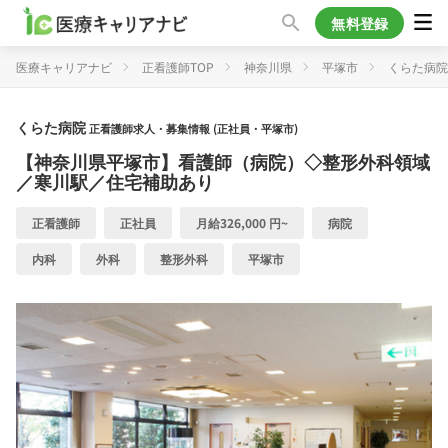
無料登録
医療キャリアナビ
正看護師TOP
神奈川県
平塚市
くらた病院
くらた病院
正看護師求人・募集情報 (正社員・平塚市)
【神奈川県平塚市】看護師（病院）◇整形外科領域
／寒川駅／住宅補助あり
正看護師
正社員
月給326,000 円~
病院
内科
外科
整形外科
平塚市