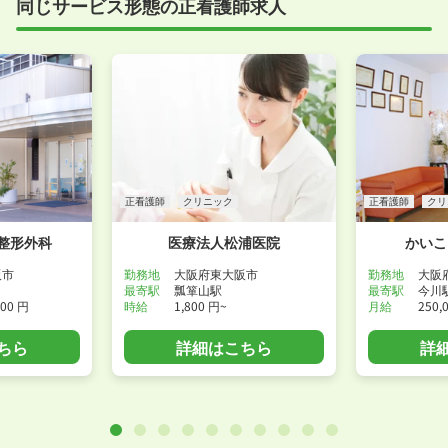
同じサービス形態の正看護師求人
正看護師
クリニック
正看護師
クリ
整形外科
医療法人松浦医院
かいこ
阪市
勤務地
大阪府東大阪市
勤務地
大阪
最寄駅
瓢箪山駅
最寄駅
今川
800 円
時給
1,800 円~
月給
250,
ちら
詳細はこちら
詳