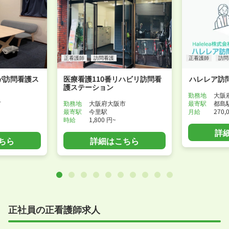
正看護師
訪問看護
正看護師
訪問
が訪問看護ス
医療看護110番リハビリ訪問看
ハレレア訪
護ステーション
勤務地
大阪
市
勤務地
大阪府大阪市
最寄駅
都島
最寄駅
今里駅
月給
270,
時給
1,800 円~
詳
ちら
詳細はこちら
正社員の正看護師求人