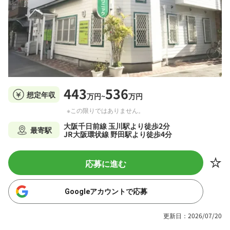
443
536
想定年収
万円~
万円
※この限りではありません。
大阪千日前線 玉川駅より徒歩2分
最寄駅
JR大阪環状線 野田駅より徒歩4分
応募に進む
Googleアカウントで応募
更新日：2026/07/20