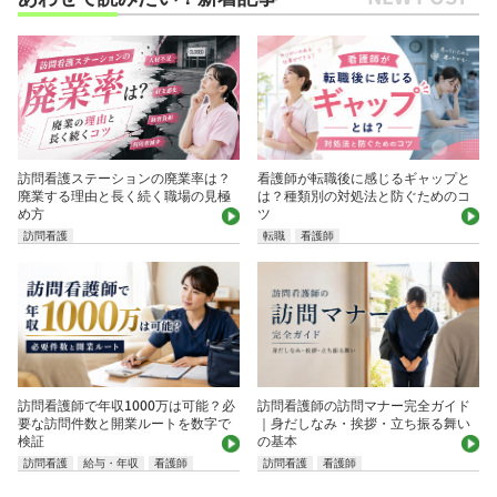
訪問看護ステーションの廃業率は？
看護師が転職後に感じるギャップと
廃業する理由と長く続く職場の見極
は？種類別の対処法と防ぐためのコ
め方
ツ
訪問看護
転職
看護師
訪問看護師で年収1000万は可能？必
訪問看護師の訪問マナー完全ガイド
要な訪問件数と開業ルートを数字で
｜身だしなみ・挨拶・立ち振る舞い
検証
の基本
訪問看護
給与・年収
看護師
訪問看護
看護師