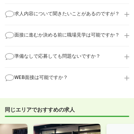
医療キャリアナビからご応募いただいた場合、直接企
業様に個人情報が送られることはありません！
求人内容について聞きたいことがあるのですが？
より詳細な求人情報をご確認いただいた上で、転職希
望時期に合わせてキャリアパートナーから応募企業様
求人票だけでは分からない詳細な情報について、確認
へ連絡をいたします。
してお答えいたします。
面接に進むか決める前に職場見学は可能ですか？
勤務体制や職場の雰囲気、研修制度など、どんな小さ
なことでも構いません。納得してから選考に進んでい
もちろんです！多くの医療機関では事前の職場見学を
ただけるよう、しっかりサポートさせていただきま
積極的に受け入れています。実際の職場環境や働く人
準備なしで応募しても問題ないですか？
す！
の様子を見ることで、より安心してご判断いただけま
求人内容について問い合わせる
す。
全く問題ございません！履歴書の書き方から面接対策
職場見学の日程調整もキャリアパートナーにお任せく
まで、一からサポートいたします。「転職を考え始め
WEB面接は可能ですか？
ださい！
たばかり」「何から始めればいいか分からない」とい
職場見学を希望する
う方の応募も大歓迎です！
実際に職場の雰囲気を知るために対面での面接をおす
すめしていますが、企業様によってはWEB面接を導入
しているところもあります。
同じエリアでおすすめの求人
事前に確認することは可能ですので、お気軽にお申し
付けください！
WEB面接可能か確認する