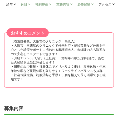
給与
休日
福利厚生
業務内容
必要経験
アクセス
おすすめコメント
【看護師募集、大阪市のクリニック｜高収入】
・大阪市・玉川駅のクリニックで外来対応・健診業務など外来を中
心とした診療サポートに携われる看護師求人、未経験の方も歓迎な
ので安心してスタートできます！
・月給31.7〜38.3万円（正社員）、賞与年2回など好待遇で、あな
たの経験を正当に評価します！
・日勤のみで日曜・祝日休みでメリハリよく働け、夏季休暇・年末
年始休暇など長期休暇も取りやすくワークライフバランスも抜群！
・社会保険完備、制服貸与と手厚く、腰を据えて長く活躍できる職
場です！
募集内容