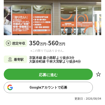
350
560
想定年収
万円~
万円
※この限りではありません。
京阪本線 森小路駅より徒歩3分
最寄駅
大阪谷町線 千林大宮駅より徒歩4分
応募に進む
Googleアカウントで応募
更新日：2026/08/04