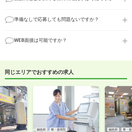
勤務体制や職場の雰囲気、研修制度など、どんな小さ
なことでも構いません。納得してから選考に進んでい
もちろんです！多くの医療機関では事前の職場見学を
ただけるよう、しっかりサポートさせていただきま
積極的に受け入れています。実際の職場環境や働く人
準備なしで応募しても問題ないですか？
す！
の様子を見ることで、より安心してご判断いただけま
求人内容について問い合わせる
す。
全く問題ございません！履歴書の書き方から面接対策
職場見学の日程調整もキャリアパートナーにお任せく
まで、一からサポートいたします。「転職を考え始め
WEB面接は可能ですか？
ださい！
たばかり」「何から始めればいいか分からない」とい
職場見学を希望する
う方の応募も大歓迎です！
実際に職場の雰囲気を知るために対面での面接をおす
すめしていますが、企業様によってはWEB面接を導入
しているところもあります。
同じエリアでおすすめの求人
事前に確認することは可能ですので、お気軽にお申し
付けください！
WEB面接可能か確認する
鍼灸師
整・接骨院
鍼灸師
整・接