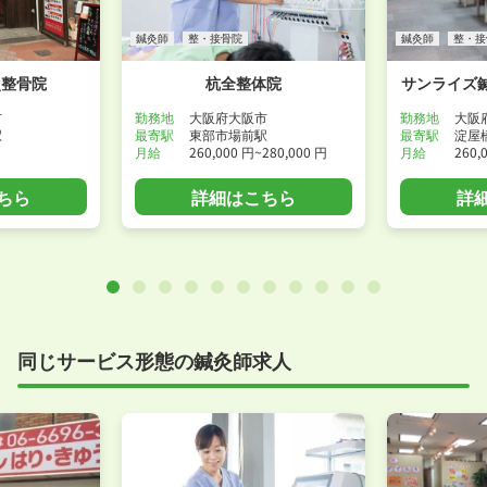
鍼灸師
整・接骨院
鍼灸師
整・接
灸整骨院
杭全整体院
サンライズ
市
勤務地
大阪府大阪市
勤務地
大阪
駅
最寄駅
東部市場前駅
最寄駅
淀屋
月給
260,000 円~280,000 円
月給
260,
ちら
詳細はこちら
詳
同じサービス形態の鍼灸師求人