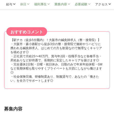
給与
休日
福利厚生
業務内容
必要経験
アクセス
おすすめコメント
【駅チカ（徒歩5分圏内）！大阪市の鍼灸師求人（整・接骨院）】
・大阪市・森小路駅から徒歩3分の整・接骨院で施術やリハビリに
携われる鍼灸師求人、はじめての方も歓迎なので無理なくキャリア
を積めます◎
・正社員で月給25〜40万円、賞与年2回・役職手当など各種手当・
昇給ありなど好待遇で、長期的に安定したキャリアを築けます◎
・完全週休2日制・日曜・祝日休み、日勤のみで年末年始休暇・GW
など長期休暇も取りやすくプライベートも大切にしながら働けます
◎
・社会保険完備、研修制度あり、制服貸与で、あなたの「働きた
い」を全力でサポートします◎
募集内容