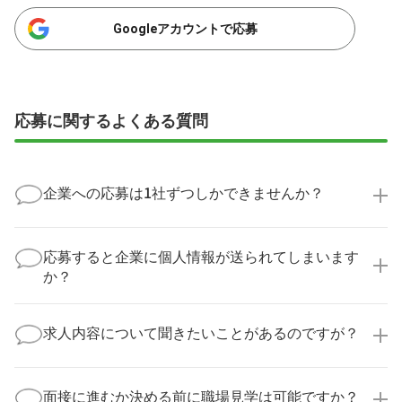
Googleアカウントで応募
応募に関するよくある質問
企業への応募は1社ずつしかできませんか？
いいえ、複数の企業様に同時にご応募いただけます。
実際に医療キャリアナビを利用して転職に成功した方
応募すると企業に個人情報が送られてしまいます
の多くは、複数応募して自分に合った職場を選ばれて
か？
います。
医療キャリアナビからご応募いただいた場合、直接企
業様に個人情報が送られることはありません！
求人内容について聞きたいことがあるのですが？
より詳細な求人情報をご確認いただいた上で、転職希
望時期に合わせてキャリアパートナーから応募企業様
求人票だけでは分からない詳細な情報について、確認
へ連絡をいたします。
してお答えいたします。
面接に進むか決める前に職場見学は可能ですか？