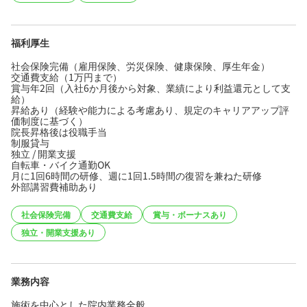
福利厚生
社会保険完備（雇用保険、労災保険、健康保険、厚生年金）
交通費支給（1万円まで）
賞与年2回（入社6か月後から対象、業績により利益還元として支
給）
昇給あり（経験や能力による考慮あり、規定のキャリアアップ評
価制度に基づく）
院長昇格後は役職手当
制服貸与
独立 / 開業支援
自転車・バイク通勤OK
月に1回6時間の研修、週に1回1.5時間の復習を兼ねた研修
外部講習費補助あり
社会保険完備
交通費支給
賞与・ボーナスあり
独立・開業支援あり
業務内容
施術を中心とした院内業務全般