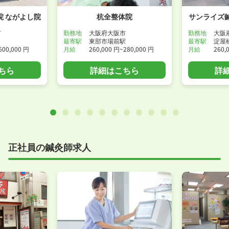
 ながよし院
杭全整体院
サンライズ
市
勤務地
大阪府大阪市
勤務地
大阪
最寄駅
東部市場前駅
最寄駅
淀屋
600,000 円
月給
260,000 円~280,000 円
月給
260,
ちら
詳細はこちら
詳
正社員の鍼灸師求人