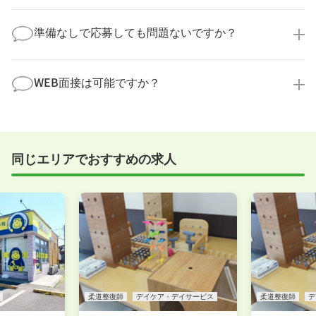
なことでも構いません。納得してから選考に進んでい
もちろんです！多くの医療機関では事前の職場見学を
ただけるよう、しっかりサポートさせていただきま
積極的に受け入れています。実際の職場環境や働く人
準備なしで応募しても問題ないですか？
す！
の様子を見ることで、より安心してご判断いただけま
求人内容について問い合わせる
す。
全く問題ございません！履歴書の書き方から面接対策
職場見学の日程調整もキャリアパートナーにお任せく
まで、一からサポートいたします。「転職を考え始め
WEB面接は可能ですか？
ださい！
たばかり」「何から始めればいいか分からない」とい
職場見学を希望する
う方の応募も大歓迎です！
実際に職場の雰囲気を知るために対面での面接をおす
すめしていますが、企業様によってはWEB面接を導入
しているところもあります。
同じエリアでおすすめの求人
事前に確認することは可能ですので、お気軽にお申し
付けください！
WEB面接可能か確認する
柔道整復師
デイケア・デイサービス
柔道整復師
デ