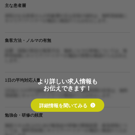
主な患者層
来院される患者さんの年齢層や主な症状の傾向は、無料登録後に
キャリアパートナーが施設に確認のうえお伝えします。
集客方法・ノルマの有無
自費・保険の割合や集客方法、施術ノルマの有無については、無
料登録後にキャリアパートナーが施設の実態を確認のうえお伝え
します。
より詳しい求人情報も
1日の平均対応人数
お伝えできます！
1日あたりの平均施術人数や1人あたりの施術時間の目安は、無料
登録後にキャリアパートナーが確認のうえお伝えします。
詳細情報を聞いてみる
勉強会・研修の頻度
施術スキル向上のための勉強会や研修の開催頻度・参加体制につ
いては、無料登録後にキャリアパートナーが施設に確認のうえお
伝えします。