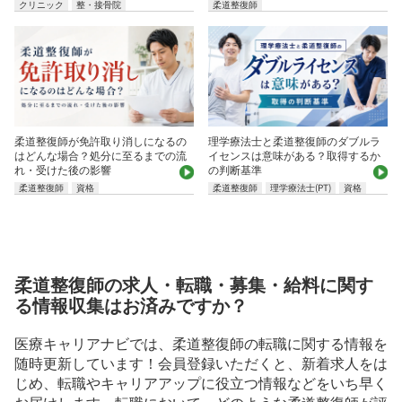
クリニック
整・接骨院
柔道整復師
柔道整復師が免許取り消しになるの
理学療法士と柔道整復師のダブルラ
はどんな場合？処分に至るまでの流
イセンスは意味がある？取得するか
れ・受けた後の影響
の判断基準
柔道整復師
資格
柔道整復師
理学療法士(PT)
資格
柔道整復師の求人・転職・募集・給料に関す
る情報収集はお済みですか？
医療キャリアナビでは、柔道整復師の転職に関する情報を
随時更新しています！会員登録いただくと、新着求人をは
じめ、転職やキャリアアップに役立つ情報などをいち早く