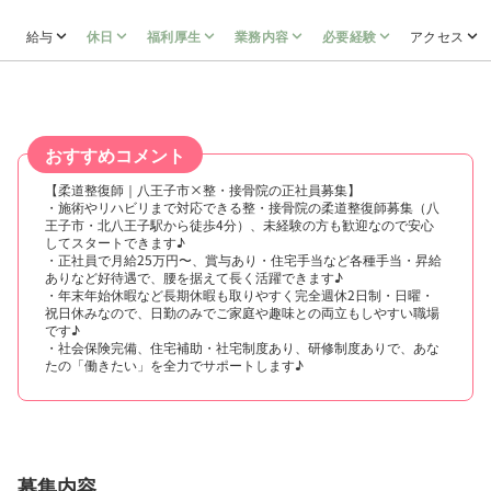
給与
休日
福利厚生
業務内容
必要経験
アクセス
おすすめコメント
【柔道整復師｜八王子市×整・接骨院の正社員募集】
・施術やリハビリまで対応できる整・接骨院の柔道整復師募集（八
王子市・北八王子駅から徒歩4分）、未経験の方も歓迎なので安心
してスタートできます♪
・正社員で月給25万円〜、賞与あり・住宅手当など各種手当・昇給
ありなど好待遇で、腰を据えて長く活躍できます♪
・年末年始休暇など長期休暇も取りやすく完全週休2日制・日曜・
祝日休みなので、日勤のみでご家庭や趣味との両立もしやすい職場
です♪
・社会保険完備、住宅補助・社宅制度あり、研修制度ありで、あな
たの「働きたい」を全力でサポートします♪
募集内容