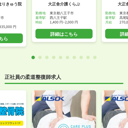
はりきゅう院
大正舎介護くらぶ
大正
勤務地
東京都八王子市
勤務地
東京
子市
最寄駅
西八王子駅
最寄駅
高尾
時給
1,400 円~2,000 円
月給
270,
335,000 円
詳細はこちら
詳
ちら
正社員の柔道整復師求人