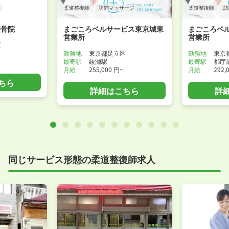
柔道整復師
訪問マッサージ
柔道整復師
訪
整骨院
まごころベルサービス東京城東
まごころベ
営業所
営業所
区
勤務地
東京都足立区
勤務地
東京
最寄駅
綾瀬駅
最寄駅
都庁
月給
255,000 円~
月給
292,
ちら
詳細はこちら
詳
同じサービス形態の柔道整復師求人