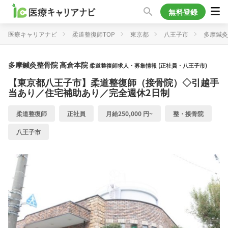
無料登録
医療キャリアナビ
柔道整復師TOP
東京都
八王子市
多摩鍼灸
多摩鍼灸整骨院 高倉本院
柔道整復師求人・募集情報 (正社員・八王子市)
【東京都八王子市】柔道整復師（接骨院）◇引越手
当あり／住宅補助あり／完全週休2日制
柔道整復師
正社員
月給250,000 円~
整・接骨院
八王子市