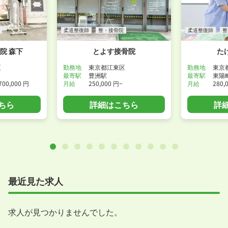
柔道整復師
整・接骨院
柔道整復師
整
院 森下
とよす接骨院
た
区
勤務地
東京都江東区
勤務地
東京
最寄駅
豊洲駅
最寄駅
東陽
700,000 円
月給
250,000 円~
月給
280,
ちら
詳細はこちら
詳
最近見た求人
求人が見つかりませんでした。