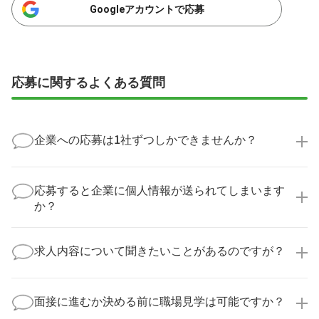
Googleアカウントで応募
応募に関するよくある質問
企業への応募は1社ずつしかできませんか？
いいえ、複数の企業様に同時にご応募いただけます。
実際に医療キャリアナビを利用して転職に成功した方
応募すると企業に個人情報が送られてしまいます
の多くは、複数応募して自分に合った職場を選ばれて
か？
います。
医療キャリアナビからご応募いただいた場合、直接企
業様に個人情報が送られることはありません！
求人内容について聞きたいことがあるのですが？
より詳細な求人情報をご確認いただいた上で、転職希
望時期に合わせてキャリアパートナーから応募企業様
求人票だけでは分からない詳細な情報について、確認
へ連絡をいたします。
してお答えいたします。
面接に進むか決める前に職場見学は可能ですか？
勤務体制や職場の雰囲気、研修制度など、どんな小さ