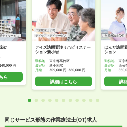
作業療法士(OT)
等デイサービス
デイケア・デイサービス
作業療法士(OT)
緑架
デイズ訪問看護リハビリステー
ぱんだ訪問
ション新小岩
ション
区
勤務地
東京都葛飾区
勤務地
東京
240,000 円
最寄駅
新小岩駅
最寄駅
西荻
月給
309,600 円~380,600 円
月給
360,
ちら
詳細はこちら
詳
同じサービス形態の作業療法士(OT)求人