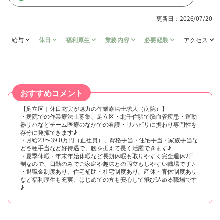
更新日：2026/07/20
給与
休日
福利厚生
業務内容
必要経験
アクセス
おすすめコメント
【足立区｜休日充実が魅力の作業療法士求人（病院）】
・病院での作業療法士募集、足立区・北千住駅で脳血管疾患・運動
器リハなどチーム医療のなかでの看護・リハビリに携わり専門性を
存分に発揮できます♪
・月給23〜39.0万円（正社員）、資格手当・住宅手当・家族手当な
ど各種手当など好待遇で、腰を据えて長く活躍できます♪
・夏季休暇・年末年始休暇など長期休暇も取りやすく完全週休2日
制なので、日勤のみでご家庭や趣味との両立もしやすい職場です♪
・退職金制度あり、住宅補助・社宅制度あり、産休・育休制度あり
など福利厚生も充実、はじめての方も安心して飛び込める職場です
♪