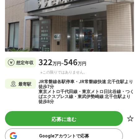
322
546
想定年収
万円~
万円
※この限りではありません。
JR常磐線各駅停車・JR常磐線快速 北千住駅より
最寄駅
徒歩7分
東京メトロ千代田線・東京メトロ日比谷線・つく
ばエクスプレス線・東武伊勢崎線 北千住駅より
徒歩8分
応募に進む
Googleアカウントで応募