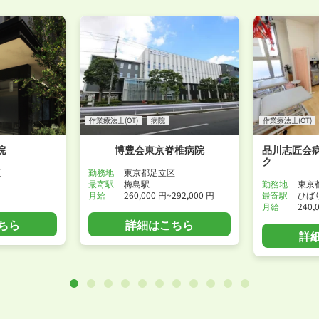
作業療法士(OT)
病院
作業療法士(OT)
院
博豊会東京脊椎病院
品川志匠会病
ク
区
勤務地
東京都足立区
最寄駅
梅島駅
勤務地
東京
月給
260,000 円~292,000 円
最寄駅
ひば
月給
240,
ちら
詳細はこちら
詳