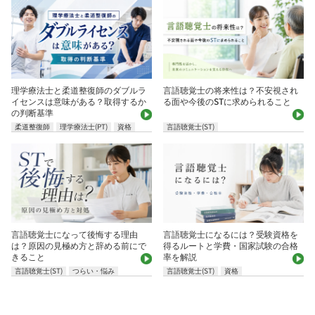
理学療法士と柔道整復師のダブルラ
言語聴覚士の将来性は？不安視され
イセンスは意味がある？取得するか
る面や今後のSTに求められること
の判断基準
柔道整復師
理学療法士(PT)
資格
言語聴覚士(ST)
言語聴覚士になって後悔する理由
言語聴覚士になるには？受験資格を
は？原因の見極め方と辞める前にで
得るルートと学費・国家試験の合格
きること
率を解説
言語聴覚士(ST)
つらい・悩み
言語聴覚士(ST)
資格