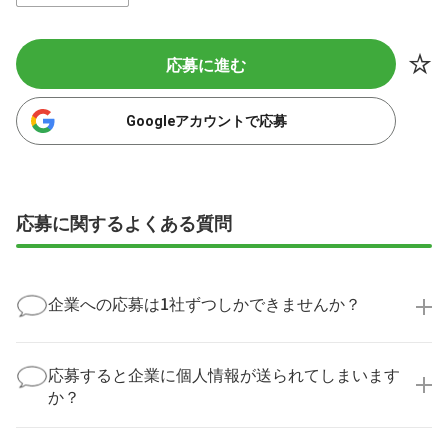
応募に進む
Googleアカウントで応募
応募に関するよくある質問
企業への応募は1社ずつしかできませんか？
いいえ、複数の企業様に同時にご応募いただけます。
実際に医療キャリアナビを利用して転職に成功した方
応募すると企業に個人情報が送られてしまいます
の多くは、複数応募して自分に合った職場を選ばれて
か？
います。
医療キャリアナビからご応募いただいた場合、直接企