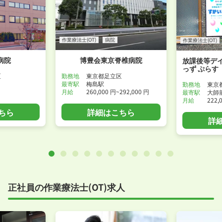
作業療法士(OT)
病院
作業療法士(OT)
病院
博豊会東京脊椎病院
放課後等デイ
っず ぷらす
区
勤務地
東京都足立区
最寄駅
梅島駅
勤務地
東京
月給
260,000 円~292,000 円
最寄駅
大師
月給
222,
ちら
詳細はこちら
詳
正社員の作業療法士(OT)求人