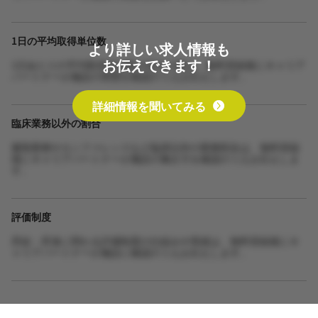
1日の平均取得単位数
より詳しい求人情報も
お伝えできます！
1日あたりの平均取得単位数や担当人数は、無料登録後にキャリア
パートナーが施設の実態を確認のうえお伝えします。
詳細情報を聞いてみる
臨床業務以外の割合
書類業務やカンファレンスなど臨床以外の業務割合は、無料登録
後にキャリアパートナーが施設の働き方を確認のうえお伝えしま
す。
評価制度
昇給・昇進に関わる評価制度の仕組みや実績は、無料登録後にキ
ャリアパートナーが施設に確認のうえお伝えします。