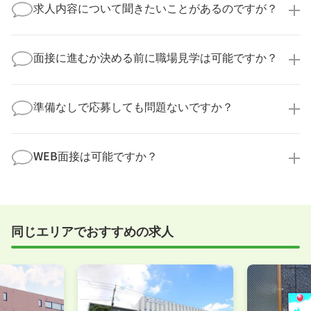
業様に個人情報が送られることはありません！
求人内容について聞きたいことがあるのですが？
より詳細な求人情報をご確認いただいた上で、転職希
望時期に合わせてキャリアパートナーから応募企業様
求人票だけでは分からない詳細な情報について、確認
へ連絡をいたします。
してお答えいたします。
面接に進むか決める前に職場見学は可能ですか？
勤務体制や職場の雰囲気、研修制度など、どんな小さ
なことでも構いません。納得してから選考に進んでい
もちろんです！多くの医療機関では事前の職場見学を
ただけるよう、しっかりサポートさせていただきま
積極的に受け入れています。実際の職場環境や働く人
準備なしで応募しても問題ないですか？
す！
の様子を見ることで、より安心してご判断いただけま
求人内容について問い合わせる
す。
全く問題ございません！履歴書の書き方から面接対策
職場見学の日程調整もキャリアパートナーにお任せく
まで、一からサポートいたします。「転職を考え始め
WEB面接は可能ですか？
ださい！
たばかり」「何から始めればいいか分からない」とい
職場見学を希望する
う方の応募も大歓迎です！
実際に職場の雰囲気を知るために対面での面接をおす
すめしていますが、企業様によってはWEB面接を導入
しているところもあります。
同じエリアでおすすめの求人
事前に確認することは可能ですので、お気軽にお申し
付けください！
WEB面接可能か確認する