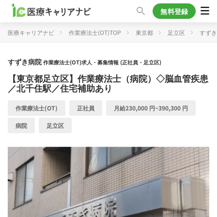
無料登録
医療キャリアナビ
作業療法士(OT)TOP
東京都
足立区
すずき
すずき病院
作業療法士(OT)求人・募集情報 (正社員・足立区)
【東京都足立区】作業療法士（病院）◇脳血管疾患
／北千住駅／住宅補助あり
作業療法士(OT)
正社員
月給230,000 円~390,300 円
病院
足立区