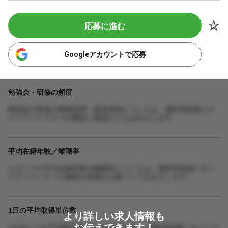
応募に進む
Googleアカウントで応募
勉強会・研修の頻度
勉強会や研修の開催頻度・参加体制については、無料登録後にキ
ャリアパートナーが施設に確認のうえお伝えします。
平均在籍年数／離職率
スタッフの平均在籍年数や離職率については、無料登録後にキャ
リアパートナーが最新の実績をお調べしてお伝えします。
1日の平均取得単位数
より詳しい求人情報も
お伝えできます！
1日あたりの平均取得単位数や担当人数は、無料登録後にキャリア