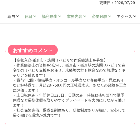
更新日：2026/07/20
給与
休日
福利厚生
業務内容
必要経験
アクセス
おすすめコメント
【高収入◎ 鎌倉市・訪問リハビリで作業療法士を募集】
・作業療法士の資格を活かし、鎌倉市・鎌倉駅の訪問リハビリで在
宅でのリハビリ支援をお任せ、未経験の方も歓迎なので無理なくキ
ャリアを積めます！
・賞与年2回・役職手当・オンコール手当など各種手当・昇給あり
など好待遇で、月給28〜50万円の正社員求人、あなたの経験を正当
に評価します！
・土日祝休み・年間休日125日、日勤のみ・時短勤務相談可で夏季
休暇など長期休暇も取りやすくプライベートも大切にしながら働け
ます！
・社会保険完備、退職金制度あり、研修制度ありが揃い、安心して
長く働ける環境が魅力です！