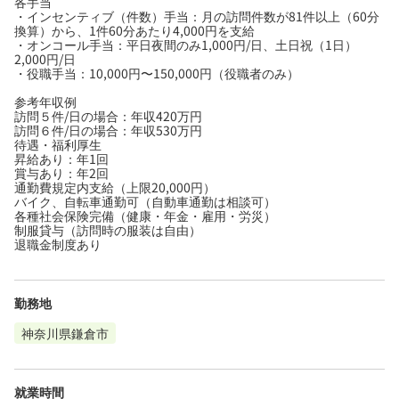
各手当
・インセンティブ（件数）手当：月の訪問件数が81件以上（60分
換算）から、1件60分あたり4,000円を支給
・オンコール手当：平日夜間のみ1,000円/日、土日祝（1日）
2,000円/日
・役職手当：10,000円〜150,000円（役職者のみ）
参考年収例
訪問５件/日の場合：年収420万円
訪問６件/日の場合：年収530万円
待遇・福利厚生
昇給あり：年1回
賞与あり：年2回
通勤費規定内支給（上限20,000円）
バイク、自転車通勤可（自動車通勤は相談可）
各種社会保険完備（健康・年金・雇用・労災）
制服貸与（訪問時の服装は自由）
退職金制度あり
勤務地
神奈川県鎌倉市
就業時間