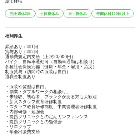
慶弔休暇
完全週休2日
土日祝休み
日・祝休み
年間休日120日以上
福利厚生
昇給あり：年1回
賞与あり：年2回
通勤費規定内支給（上限20,000円）
バイク、自転車通勤可（自動車通勤は相談可）
各種社会保険完備（健康・年金・雇用・労災）
制服貸与（訪問時の服装は自由）
退職金制度あり
・服装や髪型は自由。
・副業・ダブルワークの相談可。
・未経験、初心者、ブランクがある方も大歓迎
・新入スタッフ教育研修制度
・スタッフ教育研修制度、中間管理者研修制度
・内部研修・勉強会
・提携クリニックとの定期カンファレンス
・提携クリニックとの勉強会
・リロクラブ
・学会出張費支給