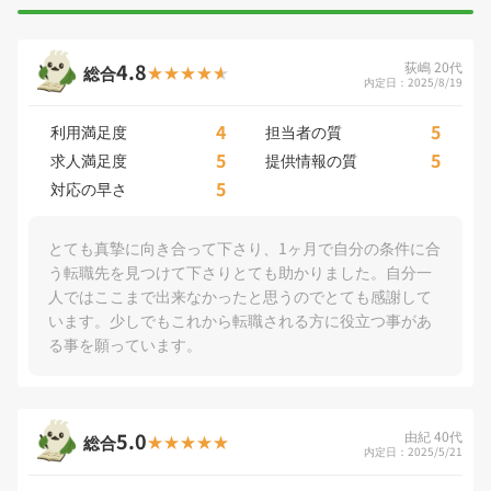
4.8
荻嶋 20代
総合
内定日：2025/8/19
4
5
利用満足度
担当者の質
5
5
求人満足度
提供情報の質
5
対応の早さ
とても真摯に向き合って下さり、1ヶ月で自分の条件に合
う転職先を見つけて下さりとても助かりました。自分一
人ではここまで出来なかったと思うのでとても感謝して
います。少しでもこれから転職される方に役立つ事があ
る事を願っています。
5.0
由紀 40代
総合
内定日：2025/5/21