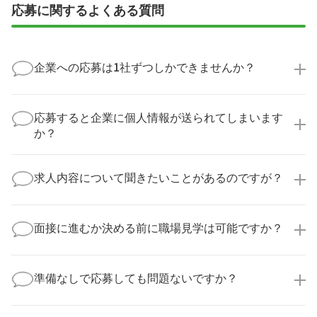
応募に関するよくある質問
企業への応募は1社ずつしかできませんか？
いいえ、複数の企業様に同時にご応募いただけます。
実際に医療キャリアナビを利用して転職に成功した方
応募すると企業に個人情報が送られてしまいます
の多くは、複数応募して自分に合った職場を選ばれて
か？
います。
医療キャリアナビからご応募いただいた場合、直接企
業様に個人情報が送られることはありません！
求人内容について聞きたいことがあるのですが？
より詳細な求人情報をご確認いただいた上で、転職希
望時期に合わせてキャリアパートナーから応募企業様
求人票だけでは分からない詳細な情報について、確認
へ連絡をいたします。
してお答えいたします。
面接に進むか決める前に職場見学は可能ですか？
勤務体制や職場の雰囲気、研修制度など、どんな小さ
なことでも構いません。納得してから選考に進んでい
もちろんです！多くの医療機関では事前の職場見学を
ただけるよう、しっかりサポートさせていただきま
積極的に受け入れています。実際の職場環境や働く人
準備なしで応募しても問題ないですか？
す！
の様子を見ることで、より安心してご判断いただけま
求人内容について問い合わせる
す。
全く問題ございません！履歴書の書き方から面接対策
職場見学の日程調整もキャリアパートナーにお任せく