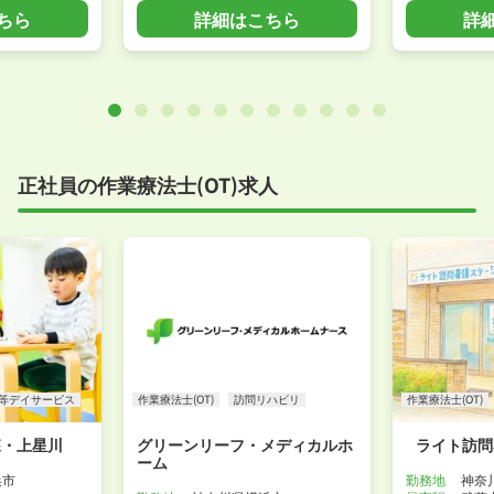
ちら
詳細はこちら
詳
正社員の作業療法士(OT)求人
等デイサービス
作業療法士(OT)
訪問リハビリ
作業療法士(OT)
森・上星川
グリーンリーフ・メディカルホ
ライト訪問
ーム
浜市
勤務地
神奈