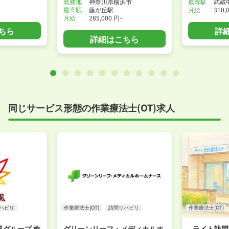
勤務地
神奈川県横浜市
最寄駅
武蔵
最寄駅
藤が丘駅
月給
310,
月給
285,000 円~
ちら
詳
詳細はこちら
同じサービス形態の作業療法士(OT)求人
ハビリ
作業療法士(OT)
訪問リハビリ
作業療法士(OT)
グループ 株
グリーンリーフ・メディカルホ
ライト訪問