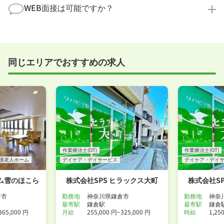
まで、一からサポートいたします。「転職を考え始め
WEB面接は可能ですか？
ださい！
たばかり」「何から始めればいいか分からない」とい
職場見学を希望する
う方の応募も大歓迎です！
実際に職場の雰囲気を知るために対面での面接をおす
すめしていますが、企業様によってはWEB面接を導入
しているところもあります。
同じエリアでおすすめの求人
事前に確認することは可能ですので、お気軽にお申し
付けください！
WEB面接可能か確認する
作業療法士(OT)
作業療法士(OT)
護老人ホーム
デイケア・デイサービス
デイケア・デイ
ム雪のほこら
株式会社SPS ヒラックス大町
株式会社S
倉市
勤務地
神奈川県鎌倉市
勤務地
神奈
最寄駅
鎌倉駅
最寄駅
鎌倉
365,000 円
月給
255,000 円~325,000 円
時給
1,25