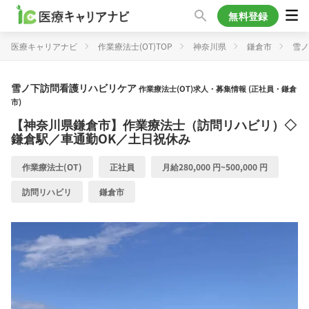
無料登録
医療キャリアナビ
作業療法士(OT)TOP
神奈川県
鎌倉市
雪ノ
雪ノ下訪問看護リハビリケア
作業療法士(OT)求人・募集情報 (正社員・鎌倉
市)
【神奈川県鎌倉市】作業療法士（訪問リハビリ）◇
鎌倉駅／車通勤OK／土日祝休み
作業療法士(OT)
正社員
月給280,000 円~500,000 円
訪問リハビリ
鎌倉市