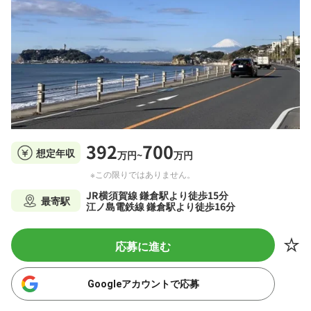
392
700
想定年収
万円~
万円
※この限りではありません。
JR横須賀線 鎌倉駅より徒歩15分
最寄駅
江ノ島電鉄線 鎌倉駅より徒歩16分
応募に進む
Googleアカウントで応募