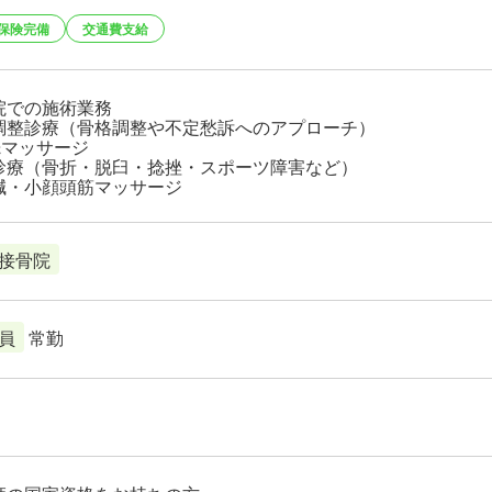
保険完備
交通費支給
院での施術業務
調整診療（骨格調整や不定愁訴へのアプローチ）
&マッサージ
診療（骨折・脱臼・捻挫・スポーツ障害など）
鍼・小顔頭筋マッサージ
接骨院
員
常勤