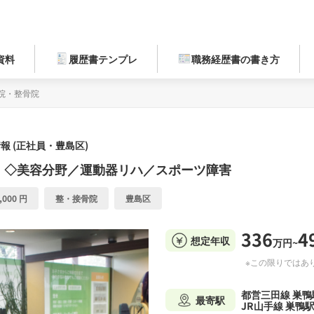
資料
履歴書テンプレ
職務経歴書の書き方
院・整骨院
報 (正社員・豊島区)
）◇美容分野／運動器リハ／スポーツ障害
,000 円
整・接骨院
豊島区
336
4
想定年収
万円~
※この限りではあ
都営三田線 巣鴨
最寄駅
JR山手線 巣鴨