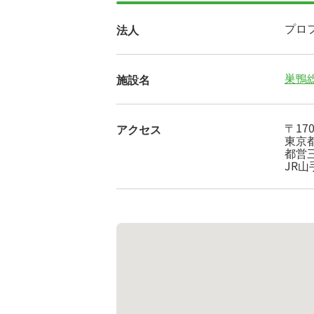
プロ
法人
巣鴨
施設名
〒170
アクセス
東京都
都営
JR山