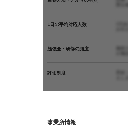
態を
1日
1日の平均対応人数
お伝
施術
勉強会・研修の頻度
が施
昇給
評価制度
えし
事業所情報