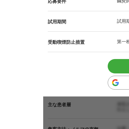
鍼灸
応募要件
試用
試用期間
第一
受動喫煙防止措置
来院
主な患者層
伝え
自費
集客方法・ノルマの有無