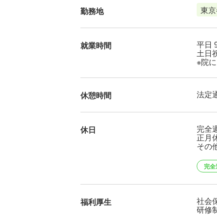
東京
勤務地
平日 9
就業時間
土日祝 
※院
法定
休憩時間
完全
休日
正月
その
完全
社会
福利厚生
研修