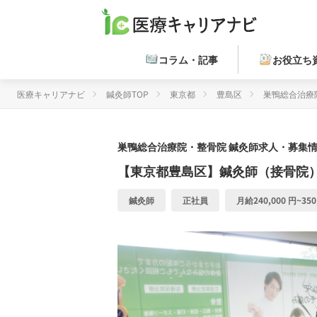
コラム・記事
お役立ち
医療キャリアナビ
鍼灸師TOP
東京都
豊島区
巣鴨総合治療
巣鴨総合治療院・整骨院
鍼灸師求人・募集情
【東京都豊島区】鍼灸師（接骨院
鍼灸師
正社員
月給240,000 円~350