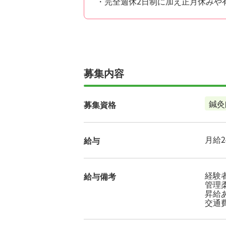
・完全週休2日制に加え正月休みや
募集内容
鍼灸
募集資格
月給24
給与
経験
給与備考
管理
昇給
交通