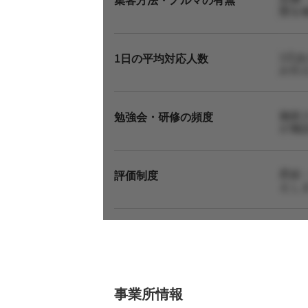
態を
1日
1日の平均対応人数
お伝
施術
勉強会・研修の頻度
が施
昇給
評価制度
えし
事業所情報