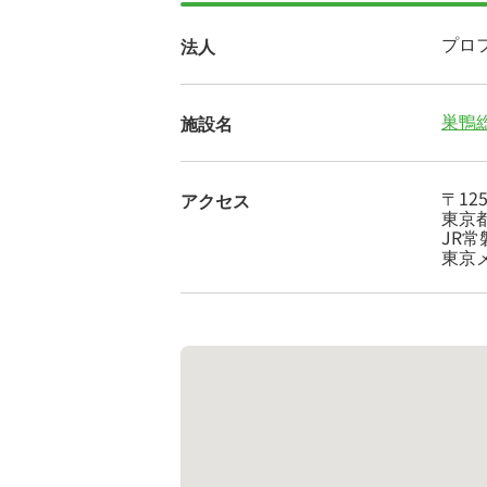
プロ
法人
巣鴨
施設名
〒125
アクセス
東京都
JR
東京