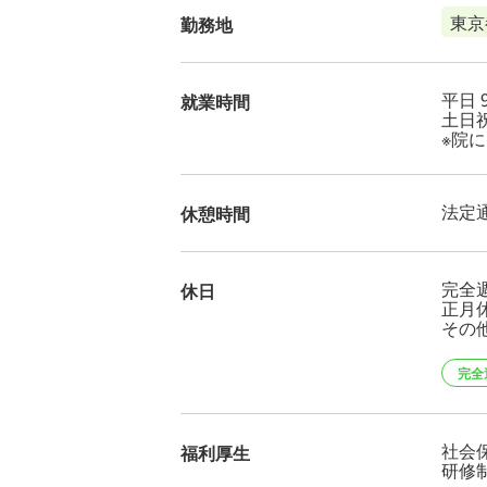
東京
勤務地
平日 9
就業時間
土日祝 
※院
法定
休憩時間
完全
休日
正月
その
完全
社会
福利厚生
研修