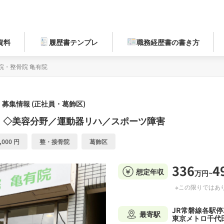
資料
履歴書テンプレ
職務経歴書の書き方
院・整骨院 亀有院
募集情報 (正社員・葛飾区)
）◇美容分野／運動器リハ／スポーツ障害
,000 円
整・接骨院
葛飾区
336
4
想定年収
万円~
※この限りではあ
JR常磐線各駅停
最寄駅
東京メトロ千代田