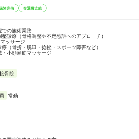
保険完備
交通費支給
院での施術業務
調整診療（骨格調整や不定愁訴へのアプローチ）
&マッサージ
診療（骨折・脱臼・捻挫・スポーツ障害など）
鍼・小顔頭筋マッサージ
接骨院
員
常勤