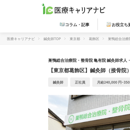
コラム・記事
お役立ち
医療キャリアナビ
鍼灸師TOP
東京都
葛飾区
巣鴨総合治療
巣鴨総合治療院・整骨院 亀有院
鍼灸師求人・
【東京都葛飾区】鍼灸師（接骨院
鍼灸師
正社員
月給240,000 円~350