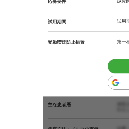
鍼灸
応募要件
試用
試用期間
第一
受動喫煙防止措置
来院
主な患者層
伝え
自費
集客方法・ノルマの有無