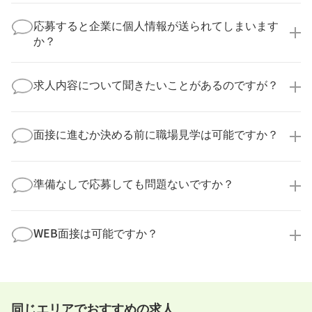
いいえ、複数の企業様に同時にご応募いただけます。
実際に医療キャリアナビを利用して転職に成功した方
応募すると企業に個人情報が送られてしまいます
の多くは、複数応募して自分に合った職場を選ばれて
か？
います。
医療キャリアナビからご応募いただいた場合、直接企
業様に個人情報が送られることはありません！
求人内容について聞きたいことがあるのですが？
より詳細な求人情報をご確認いただいた上で、転職希
望時期に合わせてキャリアパートナーから応募企業様
求人票だけでは分からない詳細な情報について、確認
へ連絡をいたします。
してお答えいたします。
面接に進むか決める前に職場見学は可能ですか？
勤務体制や職場の雰囲気、研修制度など、どんな小さ
なことでも構いません。納得してから選考に進んでい
もちろんです！多くの医療機関では事前の職場見学を
ただけるよう、しっかりサポートさせていただきま
積極的に受け入れています。実際の職場環境や働く人
準備なしで応募しても問題ないですか？
す！
の様子を見ることで、より安心してご判断いただけま
求人内容について問い合わせる
す。
全く問題ございません！履歴書の書き方から面接対策
職場見学の日程調整もキャリアパートナーにお任せく
まで、一からサポートいたします。「転職を考え始め
WEB面接は可能ですか？
ださい！
たばかり」「何から始めればいいか分からない」とい
職場見学を希望する
う方の応募も大歓迎です！
実際に職場の雰囲気を知るために対面での面接をおす
すめしていますが、企業様によってはWEB面接を導入
しているところもあります。
同じエリアでおすすめの求人
事前に確認することは可能ですので、お気軽にお申し