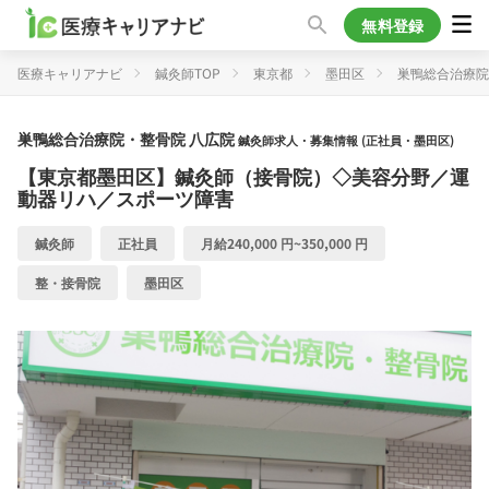
無料登録
医療キャリアナビ
鍼灸師TOP
東京都
墨田区
巣鴨総合治療院
巣鴨総合治療院・整骨院 八広院
鍼灸師求人・募集情報 (正社員・墨田区)
【東京都墨田区】鍼灸師（接骨院）◇美容分野／運
動器リハ／スポーツ障害
鍼灸師
正社員
月給240,000 円~350,000 円
整・接骨院
墨田区