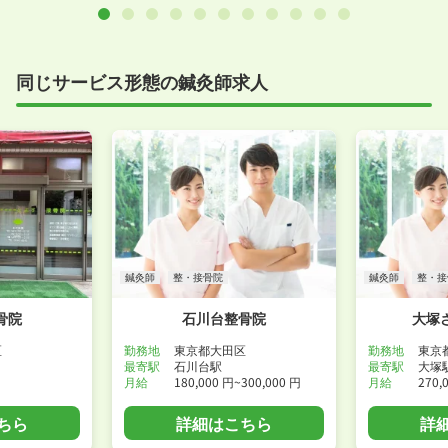
同じサービス形態の鍼灸師求人
鍼灸師
整・接骨院
鍼灸師
整・接
骨院
石川台整骨院
大塚
区
勤務地
東京都大田区
勤務地
東京
最寄駅
石川台駅
最寄駅
大塚
月給
180,000 円~300,000 円
月給
270,
ちら
詳細はこちら
詳