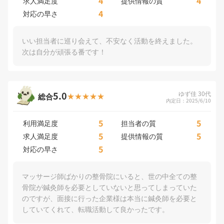
4
4
求人満足度
提供情報の質
4
対応の早さ
いい担当者に巡り会えて、不安なく活動を終えました。
次は自分が頑張る番です！
5.0
ゆず佳 30代
総合
内定日：2025/6/10
5
5
利用満足度
担当者の質
5
5
求人満足度
提供情報の質
5
対応の早さ
マッサージ師ばかりの整骨院にいると、世の中全ての整
骨院が鍼灸師を必要としていないと思ってしまっていた
のですが、面接に行った企業様は本当に鍼灸師を必要と
していてくれて、転職活動して良かったです。