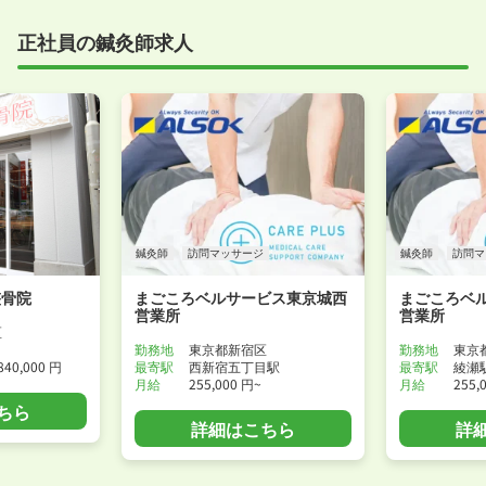
正社員の鍼灸師求人
鍼灸師
訪問マッサージ
鍼灸師
訪問マ
整骨院
まごころベルサービス東京城西
まごころベ
営業所
営業所
区
勤務地
東京都新宿区
勤務地
東京
840,000 円
最寄駅
西新宿五丁目駅
最寄駅
綾瀬
月給
255,000 円~
月給
255,
ちら
詳細はこちら
詳