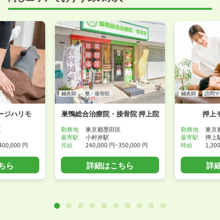
付けください！
WEB面接可能か確認する
鍼灸師
整・接骨院
鍼灸師
訪問マ
ージハリモ
巣鴨総合治療院・接骨院 押上院
押上
区
勤務地
東京都墨田区
勤務地
東京
最寄駅
小村井駅
最寄駅
押上
400,000 円
月給
240,000 円~350,000 円
時給
1,30
ちら
詳細はこちら
詳