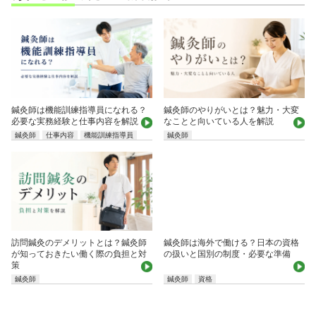
鍼灸師は機能訓練指導員になれる？
鍼灸師のやりがいとは？魅力・大変
必要な実務経験と仕事内容を解説
なことと向いている人を解説
鍼灸師
仕事内容
機能訓練指導員
鍼灸師
鍼灸師は海外で働ける？日本の資格
訪問鍼灸のデメリットとは？鍼灸師
の扱いと国別の制度・必要な準備
が知っておきたい働く際の負担と対
策
鍼灸師
鍼灸師
資格