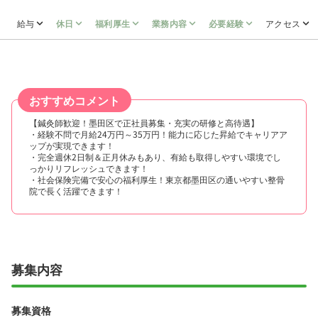
給与
休日
福利厚生
業務内容
必要経験
アクセス
おすすめコメント
【鍼灸師歓迎！墨田区で正社員募集・充実の研修と高待遇】
・経験不問で月給24万円～35万円！能力に応じた昇給でキャリアア
ップが実現できます！
・完全週休2日制＆正月休みもあり、有給も取得しやすい環境でし
っかりリフレッシュできます！
・社会保険完備で安心の福利厚生！東京都墨田区の通いやすい整骨
院で長く活躍できます！
募集内容
募集資格