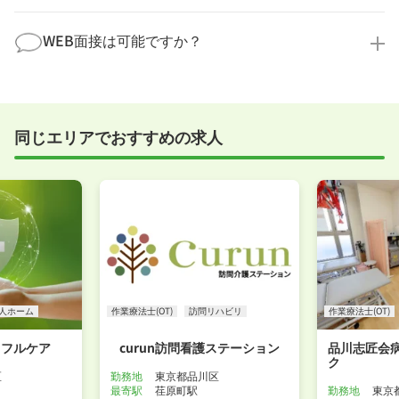
す。
全く問題ございません！履歴書の書き方から面接対策
職場見学の日程調整もキャリアパートナーにお任せく
まで、一からサポートいたします。「転職を考え始め
WEB面接は可能ですか？
ださい！
たばかり」「何から始めればいいか分からない」とい
職場見学を希望する
う方の応募も大歓迎です！
実際に職場の雰囲気を知るために対面での面接をおす
すめしていますが、企業様によってはWEB面接を導入
しているところもあります。
同じエリアでおすすめの求人
事前に確認することは可能ですので、お気軽にお申し
付けください！
WEB面接可能か確認する
人ホーム
作業療法士(OT)
訪問リハビリ
作業療法士(OT)
トフルケア
curun訪問看護ステーション
品川志匠会病
ク
区
勤務地
東京都品川区
最寄駅
荏原町駅
勤務地
東京