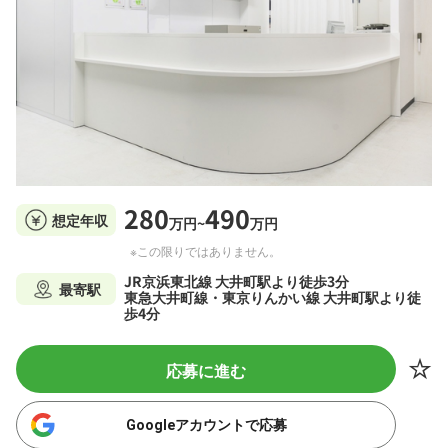
280
490
想定年収
万円~
万円
※この限りではありません。
JR京浜東北線 大井町駅より徒歩3分
最寄駅
東急大井町線・東京りんかい線 大井町駅より徒
歩4分
応募に進む
Googleアカウントで応募