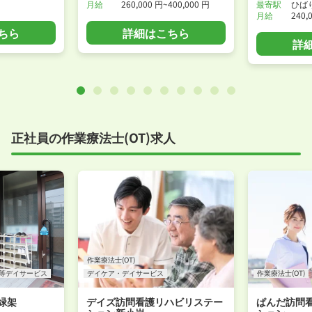
月給
260,000 円~400,000 円
最寄駅
ひば
月給
240,
ちら
詳細はこちら
詳
正社員の作業療法士(OT)求人
作業療法士(OT)
等デイサービス
デイケア・デイサービス
作業療法士(OT)
緑架
デイズ訪問看護リハビリステー
ぱんだ訪問