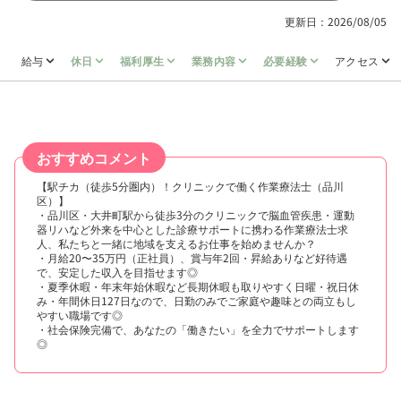
更新日：2026/08/05
給与
休日
福利厚生
業務内容
必要経験
アクセス
おすすめコメント
【駅チカ（徒歩5分圏内）！クリニックで働く作業療法士（品川
区）】
・品川区・大井町駅から徒歩3分のクリニックで脳血管疾患・運動
器リハなど外来を中心とした診療サポートに携わる作業療法士求
人、私たちと一緒に地域を支えるお仕事を始めませんか？
・月給20〜35万円（正社員）、賞与年2回・昇給ありなど好待遇
で、安定した収入を目指せます◎
・夏季休暇・年末年始休暇など長期休暇も取りやすく日曜・祝日休
み・年間休日127日なので、日勤のみでご家庭や趣味との両立もし
やすい職場です◎
・社会保険完備で、あなたの「働きたい」を全力でサポートします
◎