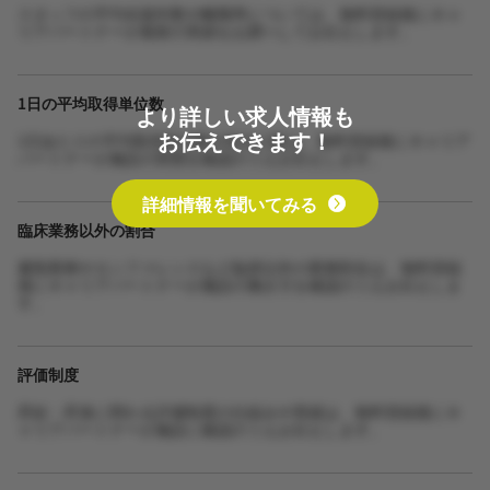
スタッフの平均在籍年数や離職率については、無料登録後にキャ
リアパートナーが最新の実績をお調べしてお伝えします。
1日の平均取得単位数
より詳しい求人情報も
お伝えできます！
1日あたりの平均取得単位数や担当人数は、無料登録後にキャリア
パートナーが施設の実態を確認のうえお伝えします。
詳細情報を聞いてみる
臨床業務以外の割合
書類業務やカンファレンスなど臨床以外の業務割合は、無料登録
後にキャリアパートナーが施設の働き方を確認のうえお伝えしま
す。
評価制度
昇給・昇進に関わる評価制度の仕組みや実績は、無料登録後にキ
ャリアパートナーが施設に確認のうえお伝えします。