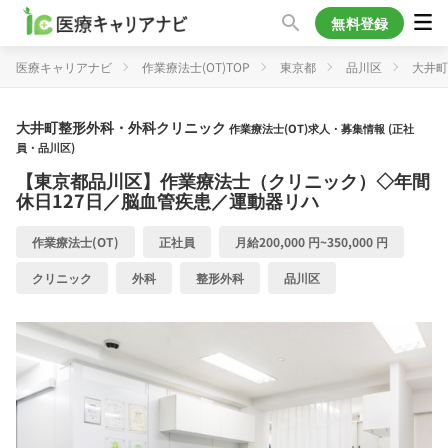
無料登録
医療キャリアナビ
作業療法士(OT)TOP
東京都
品川区
大井町
大井町整形外科・外科クリニック
作業療法士(OT)求人・募集情報 (正社
員・品川区)
【東京都品川区】作業療法士（クリニック）◇年間
休日127日／脳血管疾患／運動器リハ
作業療法士(OT)
正社員
月給200,000 円~350,000 円
クリニック
外科
整形外科
品川区