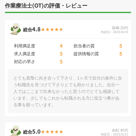
作業療法士(OT)の評価・レビュー
4.8
荻嶋 20代
総合
内定日：2025/8/19
4
5
利用満足度
担当者の質
5
5
求人満足度
提供情報の質
5
対応の早さ
とても真摯に向き合って下さり、1ヶ月で自分の条件に合
う転職先を見つけて下さりとても助かりました。自分一
人ではここまで出来なかったと思うのでとても感謝して
います。少しでもこれから転職される方に役立つ事があ
る事を願っています。
5.0
由紀 40代
総合
内定日：2025/5/21