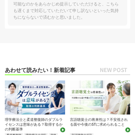
可能なのかをあらかじめ提示していただけると、こちら
も遅くまで対応していただいて申し訳ないといった気持
ちにならないで済むかと思いました。
あわせて読みたい！新着記事
理学療法士と柔道整復師のダブルラ
言語聴覚士の将来性は？不安視され
イセンスは意味がある？取得するか
る面や今後のSTに求められること
の判断基準
柔道整復師
理学療法士(PT)
資格
言語聴覚士(ST)