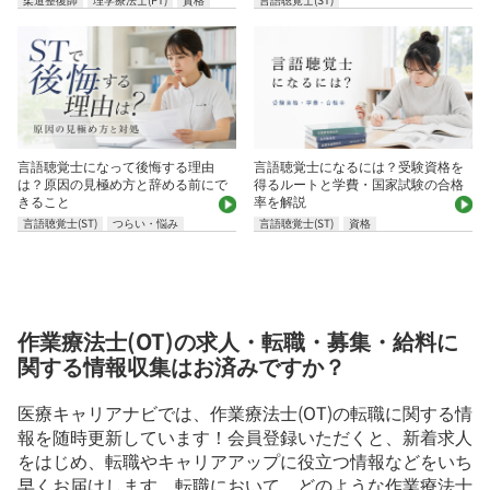
言語聴覚士になって後悔する理由
言語聴覚士になるには？受験資格を
は？原因の見極め方と辞める前にで
得るルートと学費・国家試験の合格
きること
率を解説
言語聴覚士(ST)
つらい・悩み
言語聴覚士(ST)
資格
作業療法士(OT)の求人・転職・募集・給料に
関する情報収集はお済みですか？
医療キャリアナビでは、作業療法士(OT)の転職に関する情
報を随時更新しています！会員登録いただくと、新着求人
をはじめ、転職やキャリアアップに役立つ情報などをいち
早くお届けします。転職において、どのような作業療法士