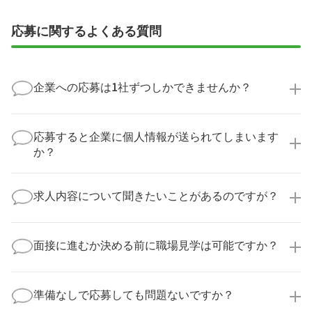
応募に関するよくある質問
企業への応募は1社ずつしかできませんか？
いいえ、複数の企業様に同時にご応募いただけます。
実際に医療キャリアナビを利用して転職に成功した方
応募すると企業に個人情報が送られてしまいます
の多くは、複数応募して自分に合った職場を選ばれて
か？
います。
医療キャリアナビからご応募いただいた場合、直接企
業様に個人情報が送られることはありません！
求人内容について聞きたいことがあるのですが？
より詳細な求人情報をご確認いただいた上で、転職希
望時期に合わせてキャリアパートナーから応募企業様
求人票だけでは分からない詳細な情報について、確認
へ連絡をいたします。
してお答えいたします。
面接に進むか決める前に職場見学は可能ですか？
勤務体制や職場の雰囲気、研修制度など、どんな小さ
なことでも構いません。納得してから選考に進んでい
もちろんです！多くの医療機関では事前の職場見学を
ただけるよう、しっかりサポートさせていただきま
積極的に受け入れています。実際の職場環境や働く人
準備なしで応募しても問題ないですか？
す！
の様子を見ることで、より安心してご判断いただけま
求人内容について問い合わせる