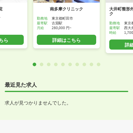
院
南多摩クリニック
大井町整形
ク
市
勤務地
東京都町田市
最寄駅
古淵駅
勤務地
東京
月給
280,000 円~
最寄駅
西大
時給
1,70
ちら
詳細はこちら
詳
最近見た求人
求人が見つかりませんでした。