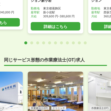
ション新小岩
ション
区
勤務地
東京都葛飾区
勤務地
東京
240,000 円
最寄駅
新小岩駅
最寄駅
西荻
月給
309,600 円~380,600 円
月給
360,
ちら
詳細はこちら
詳
同じサービス形態の作業療法士(OT)求人
ック
作業療法士(OT)
クリニック
作業療法士(OT)