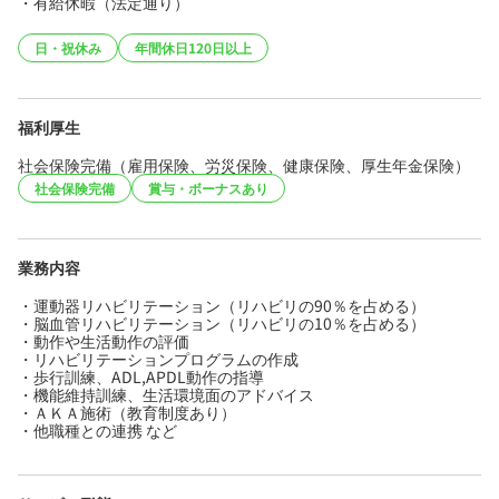
・有給休暇（法定通り）
日・祝休み
年間休日120日以上
福利厚生
社会保険完備（雇用保険、労災保険、健康保険、厚生年金保険）
社会保険完備
賞与・ボーナスあり
業務内容
・運動器リハビリテーション（リハビリの90％を占める）
・脳血管リハビリテーション（リハビリの10％を占める）
・動作や生活動作の評価
・リハビリテーションプログラムの作成
・歩行訓練、ADL,APDL動作の指導
・機能維持訓練、生活環境面のアドバイス
・ＡＫＡ施術（教育制度あり）
・他職種との連携 など