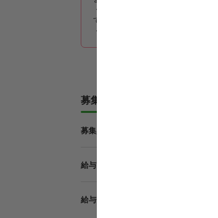
・週休2日制・日曜・祝日休み・年
て長く続けられる環境です♪
・退職金制度あり、車通勤OKで、
募集内容
作業
募集資格
月給26
給与
基本給
給与備考
諸手当
資格手