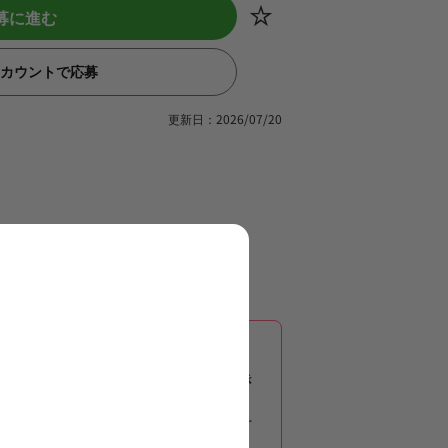
募に進む
eアカウントで応募
更新日：2026/07/20
法士求人、専門性を存分に発揮でき
で、長期的に安定したキャリアを築け