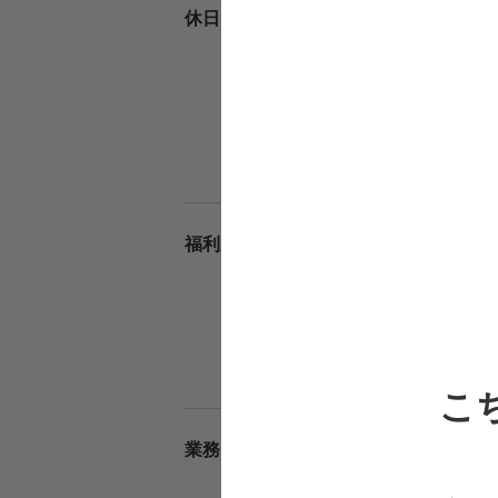
週休
休日
日、
有給
年末
夏季
年間休
日・
雇用
福利厚生
退職
マイ
定年
事業
社会
こ
院内
業務内容
＊訪