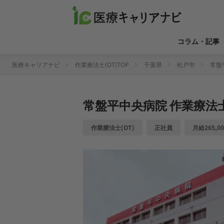
コラム・記事
医療キャリアナビ
作業療法士(OT)TOP
千葉県
松戸市
常盤
常盤平中央病院
作業療法士
作業療法士(OT)
正社員
月給265,00