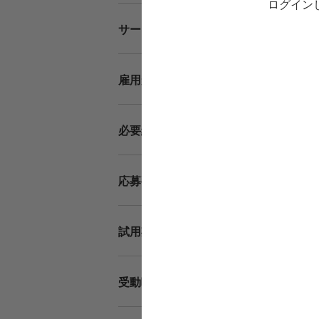
ログイン
病院
サービス形態
正社
雇用形態・勤務形態
実務
必要経験
作業
応募要件
試用
試用期間
第一
受動喫煙防止措置