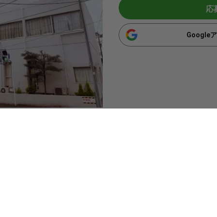
応
Googl
（松戸市）】
応などチーム医療のなかでの看護・リハビリに携われる作業療
5万円という好条件、資格手当・職務手当など各種手当など好待遇