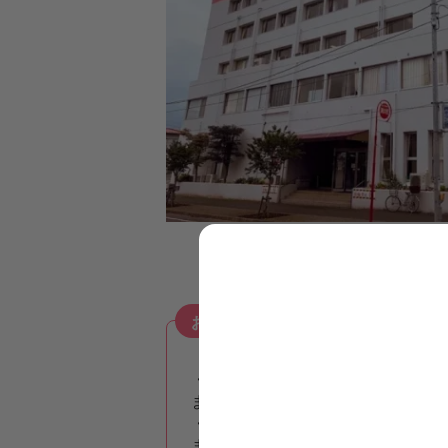
おすすめコメント
【日勤のみ！病院で働く作業療法士
・松戸市・常盤平駅の病院で外来対
ます♪
・正社員募集で月給26.5〜34.
ます♪