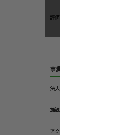
昇給
評価制度
えし
事業所情報
医療
法人
常盤
施設名
〒270
アクセス