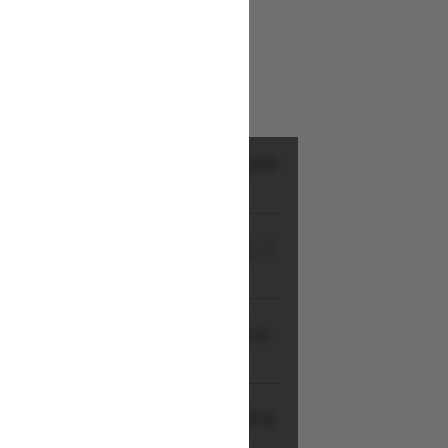
気に入り
リアパートナーが施設に確認のうえお伝
アパートナーが最新の実績をお調べして
パートナーが施設の実態を確認のうえお
にキャリアパートナーが施設の働き方を