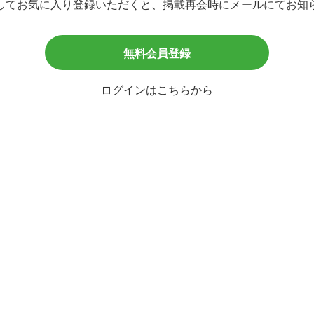
してお気に入り登録いただくと、掲載再会時にメールにてお知
無料会員登録
員
常勤
ログインは
こちらから
経験3年以上
療法士の国家資格をお持ちの方
期間あり。個別に定める。
種施設において施設内禁煙