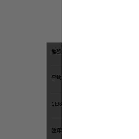
勉強
勉強会・研修の頻度
えし
スタ
平均在籍年数／離職率
お伝
1日
1日の平均取得単位数
伝え
書類
臨床業務以外の割合
確認