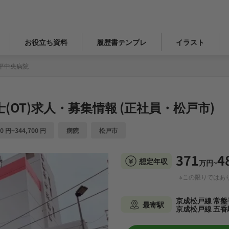
お役立ち資料
履歴書テンプレ
イラスト
平中央病院
(OT)求人・募集情報 (正社員・松戸市)
0 円~344,700 円
病院
松戸市
371
4
想定年収
万円~
※この限りではあ
京成松戸線 常盤
最寄駅
京成松戸線 五香