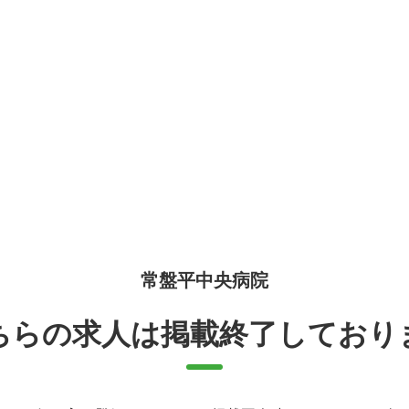
2日（日曜含め月8～10日休み）
祝、他
休暇
年始休暇
休暇3日
日119日
祝休み
保険・労災保険・健康保険・厚生年金
金制度（勤続3年以上）
カー通勤
年齢65歳（再雇用70歳）
所内禁煙
常盤平中央病院
保険完備
交通費支給
車・バイク通勤可
退職金制度あり
ちらの求人は掲載終了しており
（外来及び入院）/訪問でのリハビリ等を行っていただきます。
問時は自転車または社用車使用