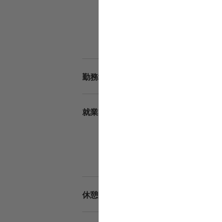
調整手
職務手
時間
通勤
宿直手
千葉
勤務地
8：4
就業時間
17：
※断
時間
残業
法定
休憩時間