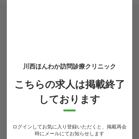
希望転職時期
必須
お住まいの都道府県
必須
川西ほんわか訪問診療クリニック
お名前
必須
こちらの求人は掲載終了
しております
生まれ年(西暦4桁)
必須
ログインしてお気に入り登録いただくと、掲載再会
携帯番号
必須
時にメールにてお知らせします