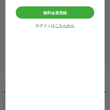
メールアドレス
無料会員登録
必須
ログインは
こちらから
利用規約
等に同意して
この求人に問い合わせる
ご応募・ご利用の流れ
①無料登録
たった30秒で、必要最低限の情報入力