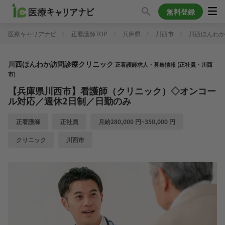
無料登録
医療キャリアナビ
正看護師TOP
兵庫県
川西市
川西ほんわか
川西ほんわか訪問診療クリニック
正看護師求人・募集情報 (正社員・川西
市)
【兵庫県川西市】看護師（クリニック）◇オンコー
ル対応／週休2日制／日勤のみ
正看護師
正社員
月給280,000 円~350,000 円
クリニック
川西市