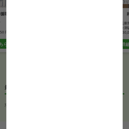
正看護師
クリニック
正看護師
クリ
・循環器科
医療法人社団えがおのわ
市
勤務地
兵庫県神戸市
勤務地
兵庫
最寄駅
摩耶ケーブル駅
最寄駅
今津
850 円
時給
1,800 円~2,000 円
月給
330,
ちら
詳細はこちら
詳
最近見た求人
求人が見つかりませんでした。