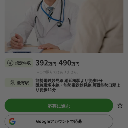
392
490
想定年収
万円~
万円
※この限りではありません。
能勢電鉄妙見線 絹延橋駅より徒歩9分
最寄駅
阪急宝塚本線・能勢電鉄妙見線 川西能勢口駅よ
り徒歩11分
応募に進む
Googleアカウントで応募