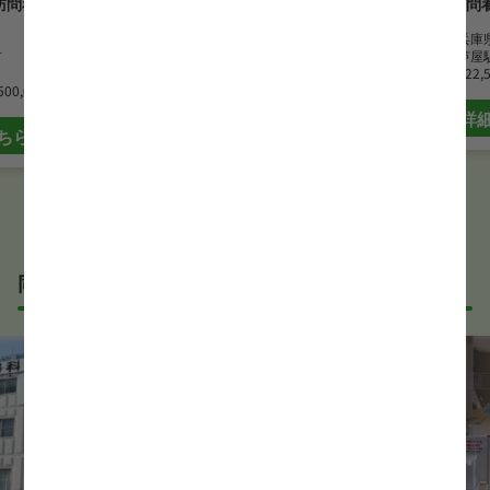
訪問看護ステ
ハートランド舞子台
リブ訪問
勤務地
兵庫県神戸市
勤務地
兵庫
市
最寄駅
舞子公園駅
最寄駅
芦屋
月給
235,000 円~285,000 円
月給
322,
500,000 円
詳細はこちら
詳
ちら
同じサービス形態の正看護師求人