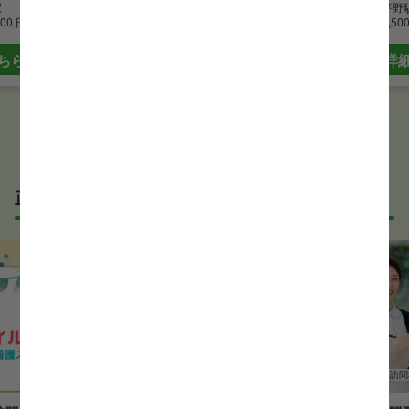
駅
最寄駅
山下駅
最寄駅
平野
800 円
月給
247,500 円~292,500 円
時給
1,50
ちら
詳細はこちら
詳
正社員の正看護師求人
正看護師
病院
正看護師
訪問