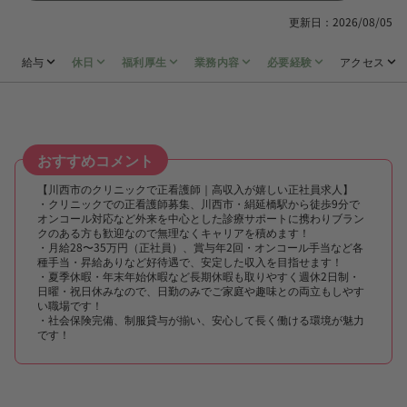
更新日：2026/08/05
給与
休日
福利厚生
業務内容
必要経験
アクセス
おすすめコメント
【川西市のクリニックで正看護師｜高収入が嬉しい正社員求人】
・クリニックでの正看護師募集、川西市・絹延橋駅から徒歩9分で
オンコール対応など外来を中心とした診療サポートに携わりブラン
クのある方も歓迎なので無理なくキャリアを積めます！
・月給28〜35万円（正社員）、賞与年2回・オンコール手当など各
種手当・昇給ありなど好待遇で、安定した収入を目指せます！
・夏季休暇・年末年始休暇など長期休暇も取りやすく週休2日制・
日曜・祝日休みなので、日勤のみでご家庭や趣味との両立もしやす
い職場です！
・社会保険完備、制服貸与が揃い、安心して長く働ける環境が魅力
です！