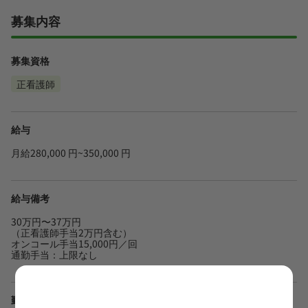
募集内容
募集資格
正看護師
給与
月給280,000 円~350,000 円
給与備考
30万円〜37万円
（正看護師手当2万円含む）
オンコール手当15,000円／回
通勤手当：上限なし
勤務地