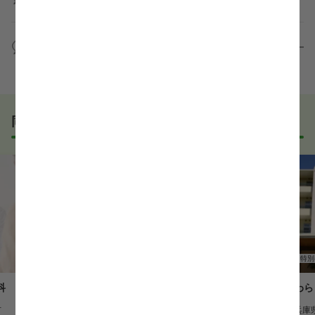
の様子を見ることで、より安心してご判断いただけま
求人内容について問い合わせる
す。
全く問題ございません！履歴書の書き方から面接対策
職場見学の日程調整もキャリアパートナーにお任せく
まで、一からサポートいたします。「転職を考え始め
WEB面接は可能ですか？
ださい！
たばかり」「何から始めればいいか分からない」とい
職場見学を希望する
う方の応募も大歓迎です！
実際に職場の雰囲気を知るために対面での面接をおす
すめしていますが、企業様によってはWEB面接を導入
しているところもあります。
同じエリアでおすすめの求人
事前に確認することは可能ですので、お気軽にお申し
付けください！
WEB面接可能か確認する
正看護師
病院
正看護師
特別
科
川西リハビリテーション病院
やわら
市
勤務地
兵庫県川西市
勤務地
兵庫