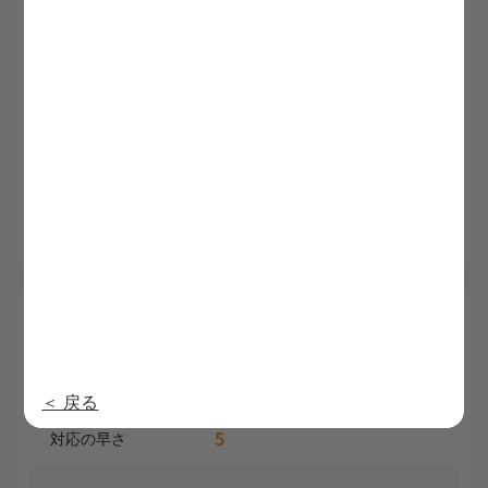
5
5
利用満足度
担当者の質
5
5
求人満足度
提供情報の質
5
対応の早さ
訪問看護ステーションを自分で探すのには限界を感じて
いたので、条件などをお伝えしたら、それに近い条件の
所を探してくださりました。今回は私が気になってたと
ころを偶然にも紹介してくださり、とても満足していま
す。
5.0
山内 50代
総合
内定日：2025/2/22
5
5
利用満足度
担当者の質
＜ 戻る
5
5
求人満足度
提供情報の質
5
対応の早さ