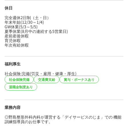
休日
完全週休2日制（土・日）
年末年始(12/30～1/4)
GW休業(5/3～5/5)
夏季休業(8月中の連続する5営業日)
産前産後休暇
育児休暇
年次有給休暇
福利厚生
社会保険:完備(労災・雇用・健康・厚生)
社会保険完備
交通費支給
賞与・ボーナスあり
退職金制度あり
業務内容
◎野島整形外科内科が運営する「デイサービスのじま」での 機能
訓練指導員のお仕事です。