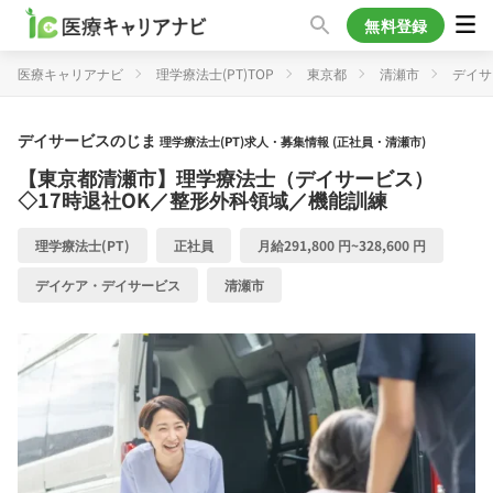
無料登録
医療キャリアナビ
理学療法士(PT)TOP
東京都
清瀬市
デイサ
デイサービスのじま
理学療法士(PT)求人・募集情報 (正社員・清瀬市)
【東京都清瀬市】理学療法士（デイサービス）
◇17時退社OK／整形外科領域／機能訓練
理学療法士(PT)
正社員
月給291,800 円~328,600 円
デイケア・デイサービス
清瀬市