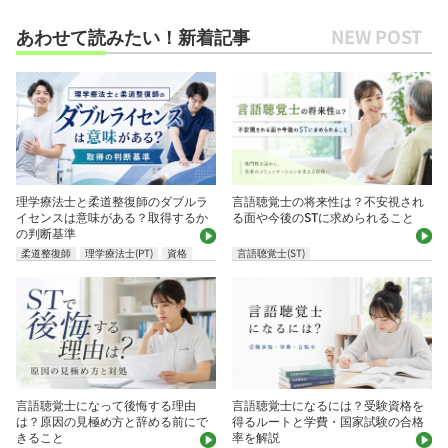
あわせて読みたい！新着記事
理学療法士と柔道整復師のダブルラ
言語聴覚士の将来性は？不安視され
イセンスは意味がある？取得するか
る面や今後のSTに求められること
の判断基準
柔道整復師
理学療法士(PT)
資格
言語聴覚士(ST)
言語聴覚士になって後悔する理由
言語聴覚士になるには？受験資格を
は？原因の見極め方と辞める前にで
得るルートと学費・国家試験の合格
きること
率を解説