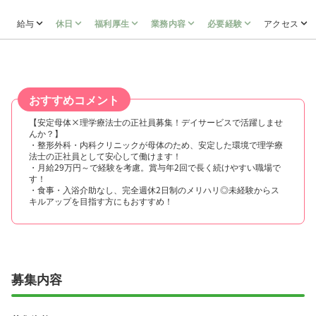
給与
休日
福利厚生
業務内容
必要経験
アクセス
おすすめコメント
【安定母体×理学療法士の正社員募集！デイサービスで活躍しませ
んか？】
・整形外科・内科クリニックが母体のため、安定した環境で理学療
法士の正社員として安心して働けます！
・月給29万円～で経験を考慮。賞与年2回で長く続けやすい職場で
す！
・食事・入浴介助なし、完全週休2日制のメリハリ◎未経験からス
キルアップを目指す方にもおすすめ！
募集内容