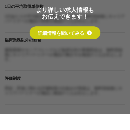
1日の平均取得単位数
より詳しい求人情報も
お伝えできます！
1日あたりの平均取得単位数や担当人数は、無料登録後にキャリア
パートナーが施設の実態を確認のうえお伝えします。
詳細情報を聞いてみる
臨床業務以外の割合
書類業務やカンファレンスなど臨床以外の業務割合は、無料登録
後にキャリアパートナーが施設の働き方を確認のうえお伝えしま
す。
評価制度
昇給・昇進に関わる評価制度の仕組みや実績は、無料登録後にキ
ャリアパートナーが施設に確認のうえお伝えします。