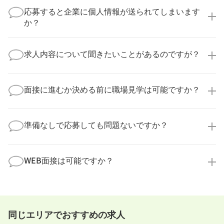
実際に医療キャリアナビを利用して転職に成功した方
応募すると企業に個人情報が送られてしまいます
の多くは、複数応募して自分に合った職場を選ばれて
か？
います。
医療キャリアナビからご応募いただいた場合、直接企
業様に個人情報が送られることはありません！
求人内容について聞きたいことがあるのですが？
より詳細な求人情報をご確認いただいた上で、転職希
望時期に合わせてキャリアパートナーから応募企業様
求人票だけでは分からない詳細な情報について、確認
へ連絡をいたします。
してお答えいたします。
面接に進むか決める前に職場見学は可能ですか？
勤務体制や職場の雰囲気、研修制度など、どんな小さ
なことでも構いません。納得してから選考に進んでい
もちろんです！多くの医療機関では事前の職場見学を
ただけるよう、しっかりサポートさせていただきま
積極的に受け入れています。実際の職場環境や働く人
準備なしで応募しても問題ないですか？
す！
の様子を見ることで、より安心してご判断いただけま
求人内容について問い合わせる
す。
全く問題ございません！履歴書の書き方から面接対策
職場見学の日程調整もキャリアパートナーにお任せく
まで、一からサポートいたします。「転職を考え始め
WEB面接は可能ですか？
ださい！
たばかり」「何から始めればいいか分からない」とい
職場見学を希望する
う方の応募も大歓迎です！
実際に職場の雰囲気を知るために対面での面接をおす
すめしていますが、企業様によってはWEB面接を導入
しているところもあります。
同じエリアでおすすめの求人
事前に確認することは可能ですので、お気軽にお申し
付けください！