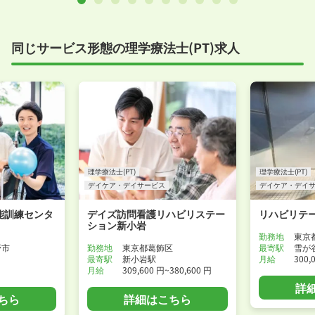
同じサービス形態の理学療法士(PT)求人
理学療法士(PT)
理学療法士(PT)
デイケア・デイサービス
デイケア・デイ
能訓練センタ
デイズ訪問看護リハビリステー
リハビリテー
ション新小岩
勤務地
東京
野市
勤務地
東京都葛飾区
最寄駅
雪が
最寄駅
新小岩駅
月給
300,
月給
309,600 円~380,600 円
詳
ちら
詳細はこちら