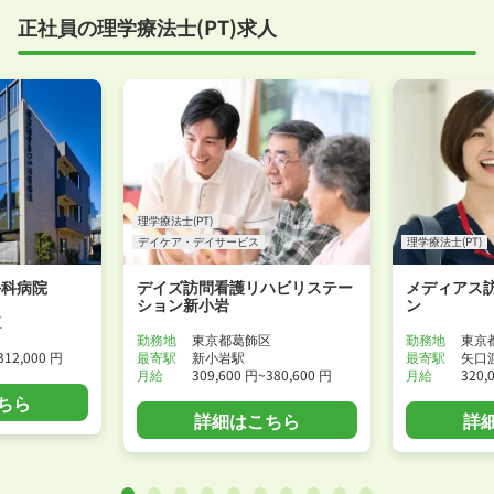
正社員の理学療法士(PT)求人
理学療法士(PT)
デイケア・デイサービス
理学療法士(PT)
外科病院
デイズ訪問看護リハビリステー
メディアス
ション新小岩
ン
区
勤務地
東京都葛飾区
勤務地
東京
312,000 円
最寄駅
新小岩駅
最寄駅
矢口
月給
309,600 円~380,600 円
月給
320,
ちら
詳細はこちら
詳