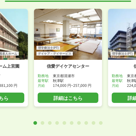
WEB面接可能か確認する
理学療法士(PT)
護老人ホーム
デイケア・デイサービス
理学療法士(PT)
ーム上宮園
信愛デイケアセンター
市
勤務地
東京都清瀬市
勤務地
東京
最寄駅
秋津駅
最寄駅
秋津
381,100 円
月給
174,000 円~257,000 円
月給
224,
ちら
詳細はこちら
詳