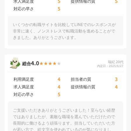
5
5
求人満足度
提供情報の質
5
対応の早さ
いくつかの転職サイトを比較してLINEでのレスポンスが
非常に速く、ノンストレスで転職活動を進めることがで
きました。ありがとうございます。
4.0
瑞紀 20代
総合
内定日：2025/6/27
4
3
利用満足度
担当者の質
4
4
求人満足度
提供情報の質
5
対応の早さ
ご支援いただきありがとうございました！至らない経歴
ではありましたが、素敵な職場を選んでいただけたので
長期的に働けるよう頑張ります。担当していただいた方
が若い方で、絵文字を使われているのが気になりまし