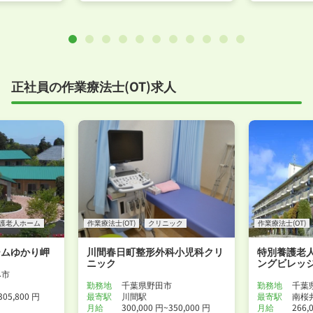
正社員の作業療法士(OT)求人
護老人ホーム
作業療法士(OT)
クリニック
作業療法士(OT)
ームゆかり岬
川間春日町整形外科小児科クリ
特別養護老
ニック
ングビレッ
み市
勤務地
千葉県野田市
勤務地
千葉
305,800 円
最寄駅
川間駅
最寄駅
南桜
月給
300,000 円~350,000 円
月給
266,