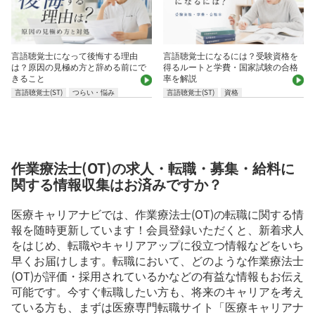
言語聴覚士になって後悔する理由
言語聴覚士になるには？受験資格を
は？原因の見極め方と辞める前にで
得るルートと学費・国家試験の合格
きること
率を解説
言語聴覚士(ST)
つらい・悩み
言語聴覚士(ST)
資格
作業療法士(OT)の求人・転職・募集・給料に
関する情報収集はお済みですか？
医療キャリアナビでは、作業療法士(OT)の転職に関する情
報を随時更新しています！会員登録いただくと、新着求人
をはじめ、転職やキャリアアップに役立つ情報などをいち
早くお届けします。転職において、どのような作業療法士
(OT)が評価・採用されているかなどの有益な情報もお伝え
可能です。今すぐ転職したい方も、将来のキャリアを考え
ている方も、まずは医療専門転職サイト「医療キャリアナ