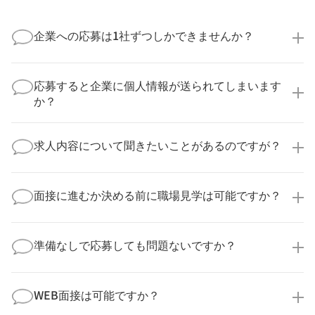
企業への応募は1社ずつしかできませんか？
いいえ、複数の企業様に同時にご応募いただけます。
実際に医療キャリアナビを利用して転職に成功した方
応募すると企業に個人情報が送られてしまいます
の多くは、複数応募して自分に合った職場を選ばれて
か？
います。
医療キャリアナビからご応募いただいた場合、直接企
業様に個人情報が送られることはありません！
求人内容について聞きたいことがあるのですが？
より詳細な求人情報をご確認いただいた上で、転職希
望時期に合わせてキャリアパートナーから応募企業様
求人票だけでは分からない詳細な情報について、確認
へ連絡をいたします。
してお答えいたします。
面接に進むか決める前に職場見学は可能ですか？
勤務体制や職場の雰囲気、研修制度など、どんな小さ
なことでも構いません。納得してから選考に進んでい
もちろんです！多くの医療機関では事前の職場見学を
ただけるよう、しっかりサポートさせていただきま
積極的に受け入れています。実際の職場環境や働く人
準備なしで応募しても問題ないですか？
す！
の様子を見ることで、より安心してご判断いただけま
求人内容について問い合わせる
す。
全く問題ございません！履歴書の書き方から面接対策
職場見学の日程調整もキャリアパートナーにお任せく
まで、一からサポートいたします。「転職を考え始め
WEB面接は可能ですか？
ださい！
たばかり」「何から始めればいいか分からない」とい
職場見学を希望する