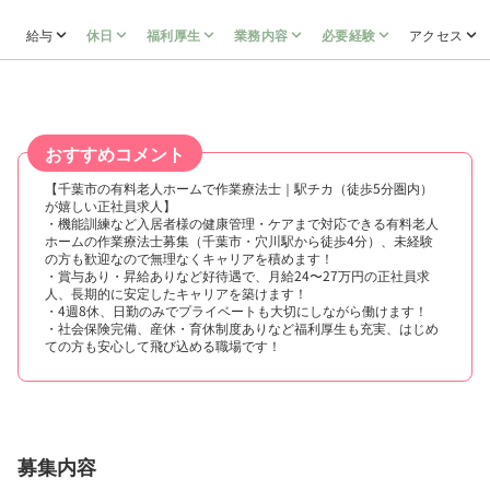
給与
休日
福利厚生
業務内容
必要経験
アクセス
おすすめコメント
【千葉市の有料老人ホームで作業療法士｜駅チカ（徒歩5分圏内）
が嬉しい正社員求人】
・機能訓練など入居者様の健康管理・ケアまで対応できる有料老人
ホームの作業療法士募集（千葉市・穴川駅から徒歩4分）、未経験
の方も歓迎なので無理なくキャリアを積めます！
・賞与あり・昇給ありなど好待遇で、月給24〜27万円の正社員求
人、長期的に安定したキャリアを築けます！
・4週8休、日勤のみでプライベートも大切にしながら働けます！
・社会保険完備、産休・育休制度ありなど福利厚生も充実、はじめ
ての方も安心して飛び込める職場です！
募集内容