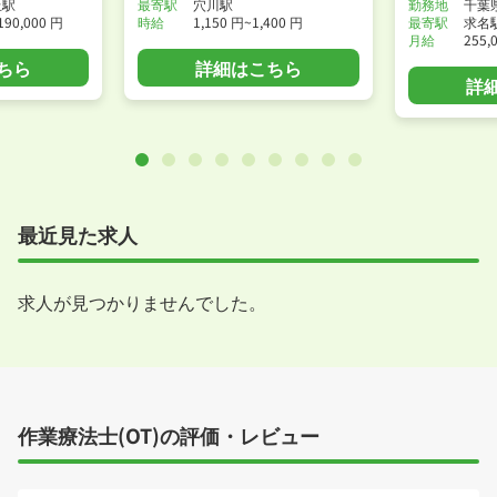
丘駅
最寄駅
穴川駅
勤務地
千葉
190,000 円
時給
1,150 円~1,400 円
最寄駅
求名
月給
255,
ちら
詳細はこちら
詳
最近見た求人
求人が見つかりませんでした。
作業療法士(OT)の評価・レビュー