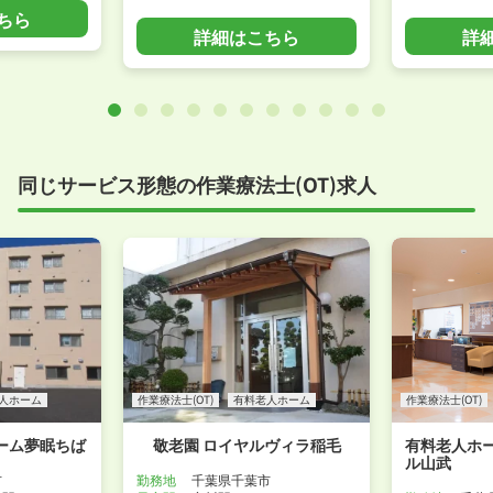
ちら
詳細はこちら
詳
同じサービス形態の作業療法士(OT)求人
人ホーム
作業療法士(OT)
有料老人ホーム
作業療法士(OT)
ーム夢眠ちば
敬老園 ロイヤルヴィラ稲毛
有料老人ホ
ル山武
市
勤務地
千葉県千葉市