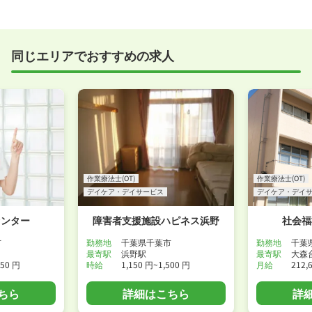
う方の応募も大歓迎です！
実際に職場の雰囲気を知るために対面での面接をおす
すめしていますが、企業様によってはWEB面接を導入
しているところもあります。
同じエリアでおすすめの求人
事前に確認することは可能ですので、お気軽にお申し
付けください！
WEB面接可能か確認する
作業療法士(OT)
作業療法士(OT)
デイケア・デイサービス
デイケア・デイ
センター
障害者支援施設ハピネス浜野
社会福
市
勤務地
千葉県千葉市
勤務地
千葉
最寄駅
浜野駅
最寄駅
大森
750 円
時給
1,150 円~1,500 円
月給
212,
ちら
詳細はこちら
詳