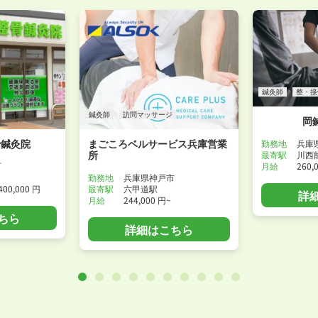
鍼灸師
整・接
鍼灸師
訪問マッサージ
岡
骨鍼灸院
まごころベルサービス兵庫営業
勤務地
兵庫
所
最寄駅
川西
月給
260,
町
勤務地
兵庫県神戸市
400,000 円
最寄駅
六甲道駅
詳
月給
244,000 円~
ちら
詳細はこちら