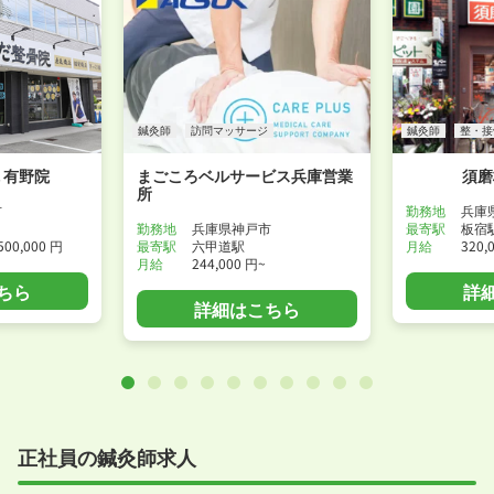
鍼灸師
訪問マッサージ
鍼灸師
整・接
 有野院
まごころベルサービス兵庫営業
須磨
所
市
勤務地
兵庫
勤務地
兵庫県神戸市
最寄駅
板宿
500,000 円
最寄駅
六甲道駅
月給
320,
月給
244,000 円~
ちら
詳
詳細はこちら
正社員の鍼灸師求人