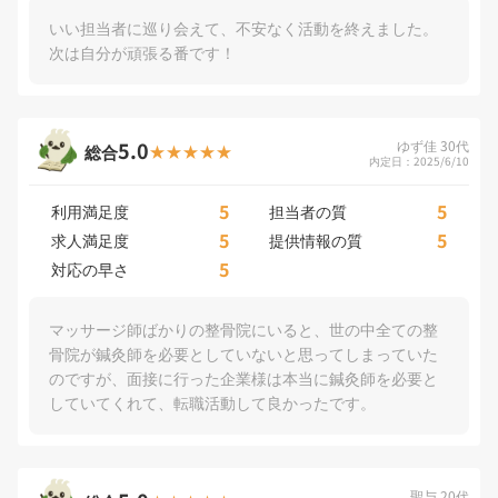
いい担当者に巡り会えて、不安なく活動を終えました。
次は自分が頑張る番です！
5.0
ゆず佳 30代
総合
内定日：2025/6/10
5
5
利用満足度
担当者の質
5
5
求人満足度
提供情報の質
5
対応の早さ
マッサージ師ばかりの整骨院にいると、世の中全ての整
骨院が鍼灸師を必要としていないと思ってしまっていた
のですが、面接に行った企業様は本当に鍼灸師を必要と
していてくれて、転職活動して良かったです。
聖与 20代