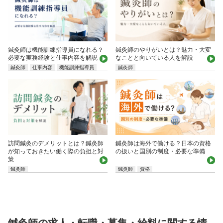
鍼灸師は機能訓練指導員になれる？
鍼灸師のやりがいとは？魅力・大変
必要な実務経験と仕事内容を解説
なことと向いている人を解説
鍼灸師
仕事内容
機能訓練指導員
鍼灸師
鍼灸師は海外で働ける？日本の資格
訪問鍼灸のデメリットとは？鍼灸師
の扱いと国別の制度・必要な準備
が知っておきたい働く際の負担と対
策
鍼灸師
鍼灸師
資格
鍼灸師の求人・転職・募集・給料に関する情