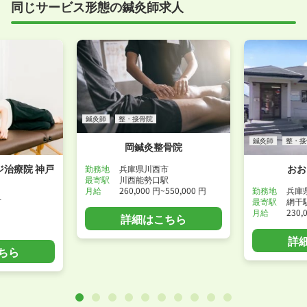
同じサービス形態の鍼灸師求人
鍼灸師
整・接骨院
鍼灸師
整・接
岡鍼灸整骨院
治療院 神戸
おお
勤務地
兵庫県川西市
最寄駅
川西能勢口駅
月給
260,000 円~550,000 円
勤務地
兵庫
市
最寄駅
網干
月給
230,
詳細はこちら
詳
ちら