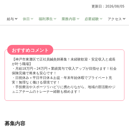
更新日：2026/08/05
給与
休日
福利厚生
業務内容
必要経験
アクセス
おすすめコメント
【神戸市東灘区で正社員鍼灸師募集！未経験歓迎・安定収入と成長
が叶う職場】
・月給18万円～24万円＋業績賞与で収入アップが目指せます！社会
保険完備で将来も安心です！
・日祝休み＋平日半日休＆お盆・年末年始休暇でプライベート充
実！無理なく働ける環境です！
・手技療法やスポーツリハビリに携わりながら、地域の部活動やジ
ュニアチームのトレーナー経験も積めます！
募集内容