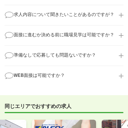
医療キャリアナビからご応募いただいた場合、直接企
業様に個人情報が送られることはありません！
求人内容について聞きたいことがあるのですが？
より詳細な求人情報をご確認いただいた上で、転職希
望時期に合わせてキャリアパートナーから応募企業様
求人票だけでは分からない詳細な情報について、確認
へ連絡をいたします。
してお答えいたします。
面接に進むか決める前に職場見学は可能ですか？
勤務体制や職場の雰囲気、研修制度など、どんな小さ
なことでも構いません。納得してから選考に進んでい
もちろんです！多くの医療機関では事前の職場見学を
ただけるよう、しっかりサポートさせていただきま
積極的に受け入れています。実際の職場環境や働く人
準備なしで応募しても問題ないですか？
す！
の様子を見ることで、より安心してご判断いただけま
求人内容について問い合わせる
す。
全く問題ございません！履歴書の書き方から面接対策
職場見学の日程調整もキャリアパートナーにお任せく
まで、一からサポートいたします。「転職を考え始め
WEB面接は可能ですか？
ださい！
たばかり」「何から始めればいいか分からない」とい
職場見学を希望する
う方の応募も大歓迎です！
実際に職場の雰囲気を知るために対面での面接をおす
すめしていますが、企業様によってはWEB面接を導入
しているところもあります。
同じエリアでおすすめの求人
事前に確認することは可能ですので、お気軽にお申し
付けください！
WEB面接可能か確認する