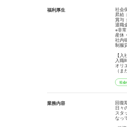
社会
福利厚生
昇給
賞与
退職
※非
産休
社内
制服
【入
入職
オリ
（ま
社会
回復
業務内容
日々
スタ
なっ