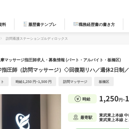
資料
履歴書テンプレ
職務経歴書の書き方
訪問看護ステーションゴルディロックス
摩マッサージ指圧師求人・募集情報 (パート・アルバイト・板橋区)
ジ指圧師（訪問マッサージ）◇回復期リハ／週休2日制
イト
時給1,250 円~1,500 円
訪問マッサージ
板橋区
1,250
1
時給
円~
東武東上本線 中
最寄駅
東武東上本線 と