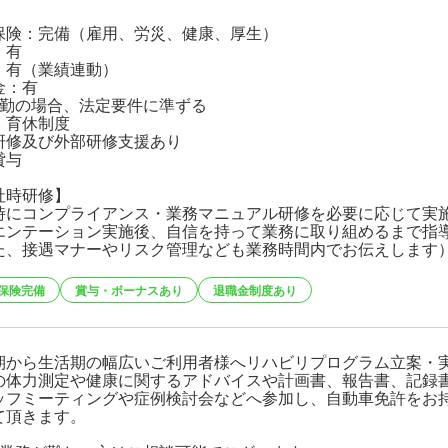
保険：完備（雇用、労災、健康、厚生）
：有
：有（業績連動）
金：有
常勤の場合、法定要件に準ずる
・育休制度
研修及び外部研修支援あり
貸与
社時研修】
時にコンプライアンス・業務マニュアル研修を必要に応じて実
エンテーション実施後、自信を持って業務に取り組めるまで指
た、接遇マナーやリスク管理なども業務時間内でお伝えします
保険完備
賞与・ボーナスあり
退職金制度あり
期から生活期の幅広いご利用者様へリハビリプログラム立案・
の体力測定や健康に関するアドバイスや計画書、報告書、記録
ッフミーティングや症例検討会などへ参加し、自動車免許をお
て頂きます。