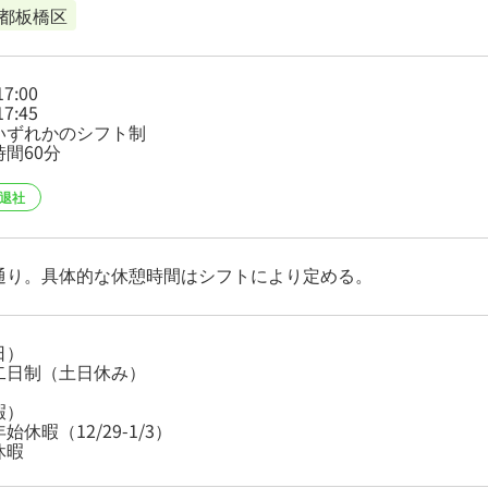
都板橋区
17:00
17:45
いずれかのシフト制
間60分
時退社
通り。具体的な休憩時間はシフトにより定める。
日）
二日制（土日休み）
暇）
始休暇（12/29-1/3）
休暇