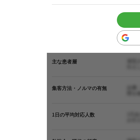
来院
主な患者層
伝え
自費
集客方法・ノルマの有無
態を
1日
1日の平均対応人数
お伝