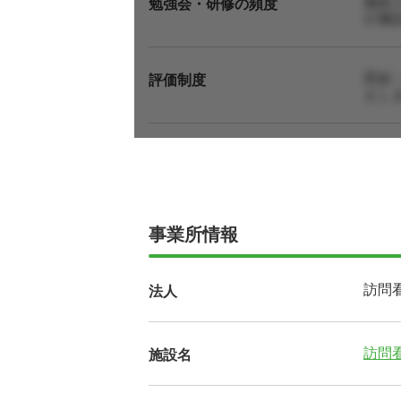
施術
勉強会・研修の頻度
が施
昇給
評価制度
えし
事業所情報
訪問
法人
訪問
施設名