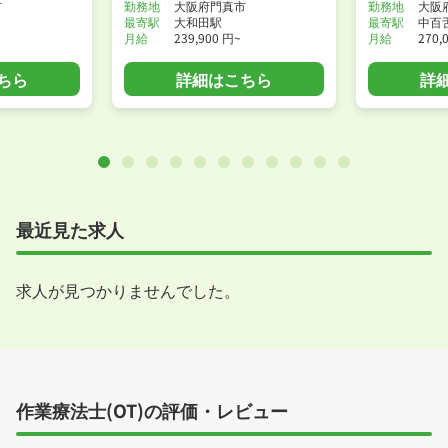
市
勤務地
大阪府門真市
勤務地
大阪
最寄駅
大和田駅
最寄駅
中百
月給
239,900 円~
月給
270,
ちら
詳細はこちら
詳
最近見た求人
求人が見つかりませんでした。
作業療法士(OT)の評価・レビュー