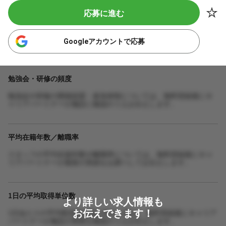
応募に進む
Googleアカウントで応募
勉強会・研修の頻度
勉強会や研修の開催頻度・参加体制については、無料登録後にキ
ャリアパートナーが施設に確認のうえお伝えします。
平均在籍年数／離職率
スタッフの平均在籍年数や離職率については、無料登録後にキャ
リアパートナーが最新の実績をお調べしてお伝えします。
1日の平均取得単位数
より詳しい求人情報も
お伝えできます！
1日あたりの平均取得単位数や担当人数は、無料登録後にキャリア
パートナーが施設の実態を確認のうえお伝えします。