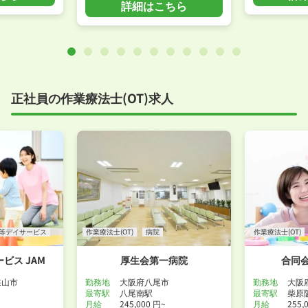
詳細はこちら
正社員の作業療法士(OT)求人
等デイサービス
作業療法士(OT)
病院
作業療法士(OT)
ビス JAM
厚生会第一病院
合同会社
狭山市
勤務地
大阪府八尾市
勤務地
大阪
最寄駅
八尾南駅
最寄駅
柴原
月給
245,000 円~
月給
255,