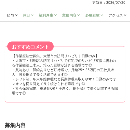
更新日：2026/07/20
給与
休日
福利厚生
業務内容
必要経験
アクセス
おすすめコメント
【作業療法士募集、大阪市の訪問リハビリ｜日勤のみ】
・大阪市・都島駅の訪問リハビリで在宅でのリハビリ支援に携われ
る作業療法士求人、培った経験が活きる職場です◎
・賞与あり・昇給ありなど好待遇で、月給25〜35万円の正社員求
人、腰を据えて長く活躍できます◎
・シフト制、年末年始休暇など長期休暇も取りやすく日勤のみでオ
ンオフを切り替えて長く続けられる環境です◎
・社会保険完備、車通勤OKと手厚く、腰を据えて長く活躍できる職
場です◎
募集内容