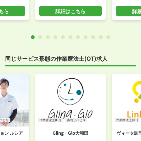
ちら
詳細はこちら
詳
同じサービス形態の作業療法士(OT)求人
ハビリ
作業療法士(OT)
訪問リハビリ
作業療法士(OT)
ョン ルシア
Gling・Glo大和田
ヴィータ訪