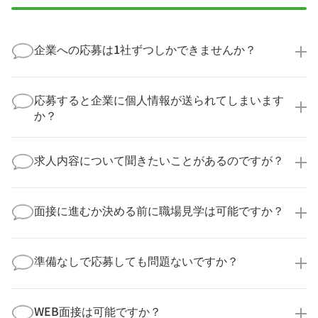
企業への応募は1社ずつしかできませんか？
いいえ、複数の企業様に同時にご応募いただけます。
実際に医療キャリアナビを利用して転職に成功した方
応募すると企業に個人情報が送られてしまいます
の多くは、複数応募して自分に合った職場を選ばれて
か？
います。
医療キャリアナビからご応募いただいた場合、直接企
業様に個人情報が送られることはありません！
求人内容について聞きたいことがあるのですが？
より詳細な求人情報をご確認いただいた上で、転職希
望時期に合わせてキャリアパートナーから応募企業様
求人票だけでは分からない詳細な情報について、確認
へ連絡をいたします。
してお答えいたします。
面接に進むか決める前に職場見学は可能ですか？
勤務体制や職場の雰囲気、研修制度など、どんな小さ
なことでも構いません。納得してから選考に進んでい
もちろんです！多くの医療機関では事前の職場見学を
ただけるよう、しっかりサポートさせていただきま
積極的に受け入れています。実際の職場環境や働く人
準備なしで応募しても問題ないですか？
す！
の様子を見ることで、より安心してご判断いただけま
求人内容について問い合わせる
す。
全く問題ございません！履歴書の書き方から面接対策
職場見学の日程調整もキャリアパートナーにお任せく
まで、一からサポートいたします。「転職を考え始め
WEB面接は可能ですか？
ださい！