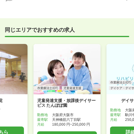
たばかり」「何から始めればいいか分からない」とい
職場見学を希望する
う方の応募も大歓迎です！
実際に職場の雰囲気を知るために対面での面接をおす
すめしていますが、企業様によってはWEB面接を導入
しているところもあります。
同じエリアでおすすめの求人
事前に確認することは可能ですので、お気軽にお申し
付けください！
WEB面接可能か確認する
作業療法士(OT)
作業療法士(OT)
児童発達支援
デイケア・デイ
院
児童発達支援・放課後デイサー
デイサ
ビス たんぽぽ園
市
勤務地
大阪
勤務地
大阪府大阪市
最寄駅
駒川
最寄駅
天神橋筋六丁目駅
月給
250,
月給
180,000 円~250,000 円
ちら
詳