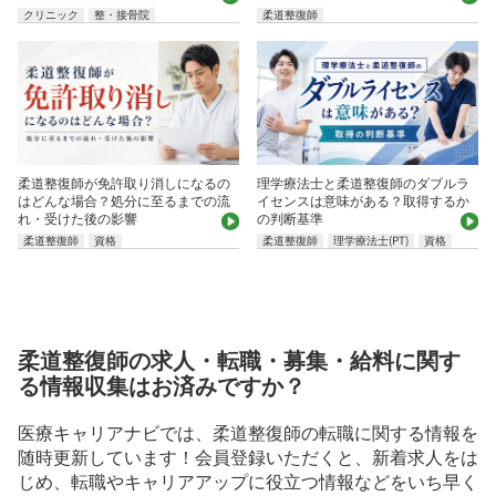
クリニック
整・接骨院
柔道整復師
柔道整復師が免許取り消しになるの
理学療法士と柔道整復師のダブルラ
はどんな場合？処分に至るまでの流
イセンスは意味がある？取得するか
れ・受けた後の影響
の判断基準
柔道整復師
資格
柔道整復師
理学療法士(PT)
資格
柔道整復師の求人・転職・募集・給料に関す
る情報収集はお済みですか？
医療キャリアナビでは、柔道整復師の転職に関する情報を
随時更新しています！会員登録いただくと、新着求人をは
じめ、転職やキャリアアップに役立つ情報などをいち早く