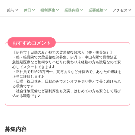
給与
休日
福利厚生
業務内容
必要経験
アクセス
おすすめコメント
【伊丹市｜日勤のみが魅力の柔道整復師求人（整・接骨院）】
・整・接骨院での柔道整復師募集、伊丹市・中山寺駅で骨盤矯正・
急性期医療など施術やリハビリに携わり未経験の方も歓迎なので安
心してスタートできます♪
・正社員で月給25万円〜、賞与ありなど好待遇で、あなたの経験を
正当に評価します♪
・日曜・祝日休み、日勤のみでオンオフを切り替えて長く続けられ
る環境です♪
・社会保険完備など福利厚生も充実、はじめての方も安心して飛び
込める職場です♪
募集内容