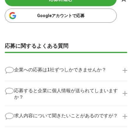
Googleアカウントで応募
応募に関するよくある質問
企業への応募は1社ずつしかできませんか？
いいえ、複数の企業様に同時にご応募いただけます。
実際に医療キャリアナビを利用して転職に成功した方
応募すると企業に個人情報が送られてしまいます
の多くは、複数応募して自分に合った職場を選ばれて
か？
います。
医療キャリアナビからご応募いただいた場合、直接企
業様に個人情報が送られることはありません！
求人内容について聞きたいことがあるのですが？
より詳細な求人情報をご確認いただいた上で、転職希
望時期に合わせてキャリアパートナーから応募企業様
求人票だけでは分からない詳細な情報について、確認
へ連絡をいたします。