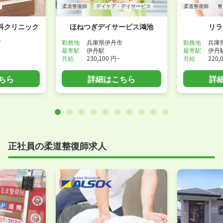
柔道整復師
デイケア・デイサービス
柔道整復師
整
科クリニック
ほねつぎデイサービス鴻池
リラ
市
勤務地
兵庫県伊丹市
勤務地
兵庫
最寄駅
伊丹駅
最寄駅
伊丹
月給
230,100 円~
月給
220,
ちら
詳細はこちら
詳
正社員の柔道整復師求人