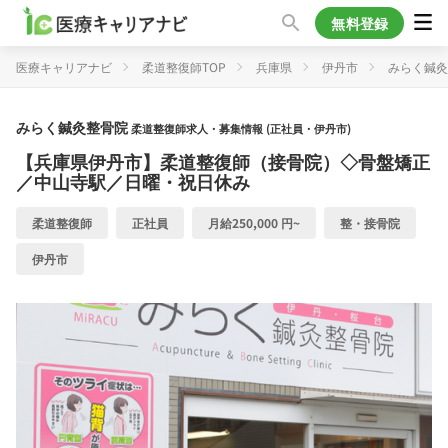
無料登録
医療キャリアナビ
柔道整復師TOP
兵庫県
伊丹市
みらく鍼灸
みらく鍼灸整骨院
柔道整復師求人・募集情報 (正社員・伊丹市)
【兵庫県伊丹市】柔道整復師（接骨院）◇骨盤矯正
／中山寺駅／日曜・祝日休み
柔道整復師
正社員
月給250,000 円~
整・接骨院
伊丹市