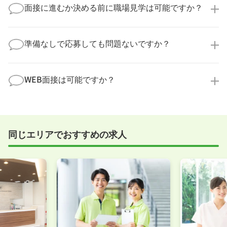
してお答えいたします。
面接に進むか決める前に職場見学は可能ですか？
勤務体制や職場の雰囲気、研修制度など、どんな小さ
なことでも構いません。納得してから選考に進んでい
もちろんです！多くの医療機関では事前の職場見学を
ただけるよう、しっかりサポートさせていただきま
積極的に受け入れています。実際の職場環境や働く人
準備なしで応募しても問題ないですか？
す！
の様子を見ることで、より安心してご判断いただけま
求人内容について問い合わせる
す。
全く問題ございません！履歴書の書き方から面接対策
職場見学の日程調整もキャリアパートナーにお任せく
まで、一からサポートいたします。「転職を考え始め
WEB面接は可能ですか？
ださい！
たばかり」「何から始めればいいか分からない」とい
職場見学を希望する
う方の応募も大歓迎です！
実際に職場の雰囲気を知るために対面での面接をおす
すめしていますが、企業様によってはWEB面接を導入
しているところもあります。
同じエリアでおすすめの求人
事前に確認することは可能ですので、お気軽にお申し
付けください！
WEB面接可能か確認する