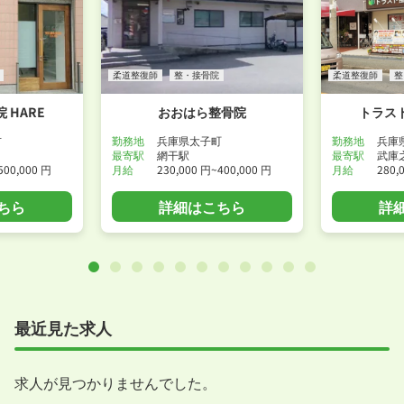
柔道整復師
整・接骨院
柔道整復師
整
 HARE
おおはら整骨院
トラス
市
勤務地
兵庫県太子町
勤務地
兵庫
最寄駅
網干駅
最寄駅
武庫
500,000 円
月給
230,000 円~400,000 円
月給
280,
ちら
詳細はこちら
詳
最近見た求人
求人が見つかりませんでした。