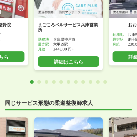
柔道整復師
訪問マッサージ
柔道整復師
整
整骨院
まごころベルサービス兵庫営業
おお
所
市
勤務地
兵庫
駅
勤務地
兵庫県神戸市
最寄駅
網干
最寄駅
六甲道駅
月給
230,
月給
244,000 円~
ちら
詳
詳細はこちら
同じサービス形態の柔道整復師求人