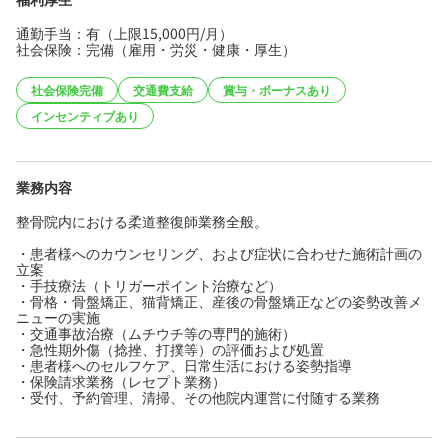
通勤手当：有（上限15,000円/月）
社会保険：完備（雇用・労災・健康・厚生）
社会保険完備
交通費支給
賞与・ボーナスあり
インセンティブあり
業務内容
整骨院内における柔道整復師業務全般。
・患者様へのカウンセリング、および症状に合わせた施術計画の
立案
・手技療法（トリガーポイント治療など）
・骨格・骨盤矯正、猫背矯正、産後の骨盤矯正などの姿勢改善メ
ニューの実施
・交通事故治療（ムチウチ等の専門的施術）
・急性期外傷（捻挫、打撲等）の評価および処置
・患者様へのセルフケア、日常生活における姿勢指導
・保険請求業務（レセプト業務）
・受付、予約管理、清掃、その他院内運営に付随する業務