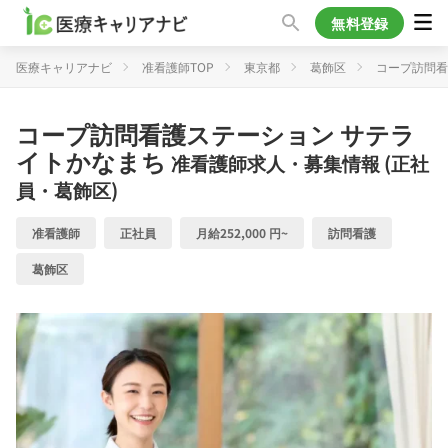
無料登録
医療キャリアナビ
准看護師TOP
東京都
葛飾区
コープ訪問看
コープ訪問看護ステーション サテラ
イトかなまち
准看護師求人・募集情報 (正社
員・葛飾区)
准看護師
正社員
月給252,000 円~
訪問看護
葛飾区