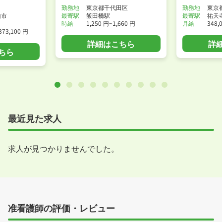
勤務地
東京都千代田区
勤務地
東京
山市
最寄駅
飯田橋駅
最寄駅
祐天
時給
1,250 円~1,660 円
月給
348,
373,100 円
詳細はこちら
詳
ちら
最近見た求人
求人が見つかりませんでした。
准看護師の評価・レビュー