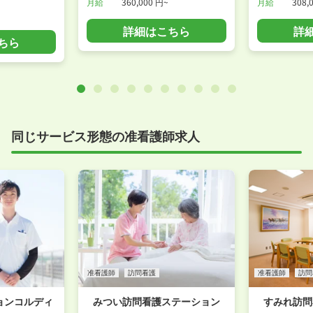
月給
360,000 円~
月給
308,
詳細はこちら
詳
ちら
同じサービス形態の准看護師求人
准看護師
訪問看護
准看護師
訪問
ョンコルディ
みつい訪問看護ステーション
すみれ訪問