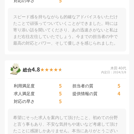
5
対応の早さ
スピード感を持ちながらも的確なアドバイスをいただけ
たことで頑張ってついていくことができました。時には
寄り添い話を聞いてくださり、あの迅速さがないと私は
まだ右往左往していたでしょう。今までの担当者の中で
最高の対応とパワー、そして優しさを感じられました。
4.8
木田 40代
総合
内定日：2024/3/8
5
5
利用満足度
担当者の質
5
4
求人満足度
提供情報の質
5
対応の早さ
希望にそった求人を案内して頂けたこと、初めての分野
と言う事もあり、不安な気持ちや迷いなど考慮して頂け
たことに感謝しかありません。本当にありがとうござい