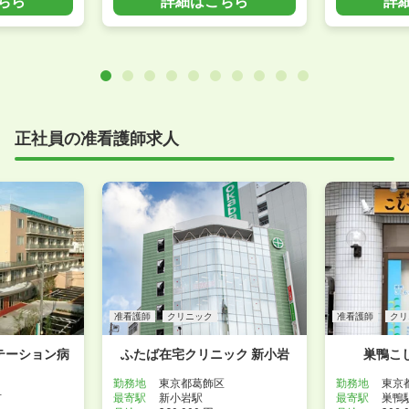
正社員の准看護師求人
准看護師
クリニック
准看護師
クリ
テーション病
ふたば在宅クリニック 新小岩
巣鴨こ
勤務地
東京都葛飾区
勤務地
東京
市
最寄駅
新小岩駅
最寄駅
巣鴨