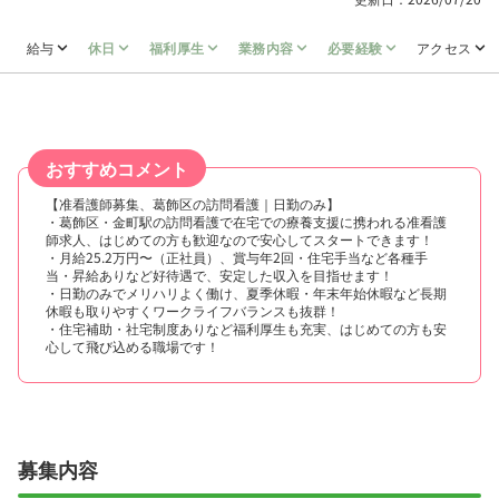
給与
休日
福利厚生
業務内容
必要経験
アクセス
おすすめコメント
【准看護師募集、葛飾区の訪問看護｜日勤のみ】
・葛飾区・金町駅の訪問看護で在宅での療養支援に携われる准看護
師求人、はじめての方も歓迎なので安心してスタートできます！
・月給25.2万円〜（正社員）、賞与年2回・住宅手当など各種手
当・昇給ありなど好待遇で、安定した収入を目指せます！
・日勤のみでメリハリよく働け、夏季休暇・年末年始休暇など長期
休暇も取りやすくワークライフバランスも抜群！
・住宅補助・社宅制度ありなど福利厚生も充実、はじめての方も安
心して飛び込める職場です！
募集内容