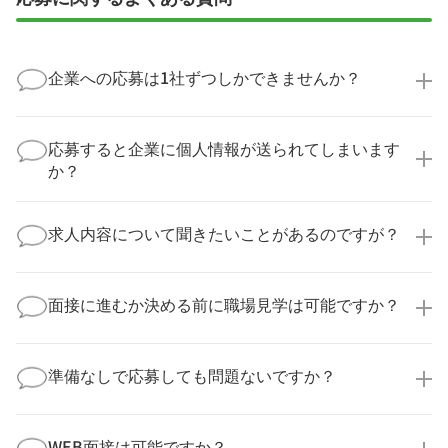
企業への応募は1社ずつしかできませんか？
いいえ、複数の企業様に同時にご応募いただけます。
実際に医療キャリアナビを利用して転職に成功した方
応募すると企業に個人情報が送られてしまいます
の多くは、複数応募して自分に合った職場を選ばれて
か？
います。
医療キャリアナビからご応募いただいた場合、直接企
業様に個人情報が送られることはありません！
求人内容について聞きたいことがあるのですが？
より詳細な求人情報をご確認いただいた上で、転職希
望時期に合わせてキャリアパートナーから応募企業様
求人票だけでは分からない詳細な情報について、確認
へ連絡をいたします。
してお答えいたします。
面接に進むか決める前に職場見学は可能ですか？
勤務体制や職場の雰囲気、研修制度など、どんな小さ
なことでも構いません。納得してから選考に進んでい
もちろんです！多くの医療機関では事前の職場見学を
ただけるよう、しっかりサポートさせていただきま
積極的に受け入れています。実際の職場環境や働く人
準備なしで応募しても問題ないですか？
す！
の様子を見ることで、より安心してご判断いただけま
求人内容について問い合わせる
す。
全く問題ございません！履歴書の書き方から面接対策
職場見学の日程調整もキャリアパートナーにお任せく
まで、一からサポートいたします。「転職を考え始め
WEB面接は可能ですか？
ださい！