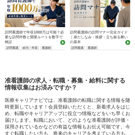
訪問看護師で年収1000万は可能？必
訪問看護師の訪問マナー完全ガイド
要な訪問件数と開業ルートを数字で
｜身だしなみ・挨拶・立ち振る舞い
検証
の基本
訪問看護
給与・年収
看護師
訪問看護
看護師
准看護師の求人・転職・募集・給料に関する
情報収集はお済みですか？
医療キャリアナビでは、准看護師の転職に関する情報を随
時更新しています！会員登録いただくと、新着求人をはじ
め、転職やキャリアアップに役立つ情報などをいち早くお
届けします。転職において、どのような准看護師が評価・
採用されているかなどの有益な情報もお伝え可能です。今
すぐ転職したい方も、将来のキャリアを考えている方も、