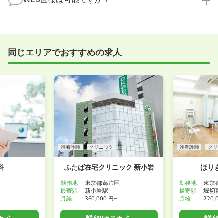
たばかり」「何から始めればいいか分からない」とい
職場見学を希望する
う方の応募も大歓迎です！
実際に職場の雰囲気を知るために対面での面接をおす
すめしていますが、企業様によってはWEB面接を導入
しているところもあります。
同じエリアでおすすめの求人
事前に確認することは可能ですので、お気軽にお申し
付けください！
WEB面接可能か確認する
准看護師
クリニック
准看護師
クリ
科
ふたば在宅クリニック 新小岩
ほり
区
勤務地
東京都葛飾区
勤務地
東京
最寄駅
新小岩駅
最寄駅
堀切
月給
360,000 円~
月給
220,
ちら
詳細はこちら
詳