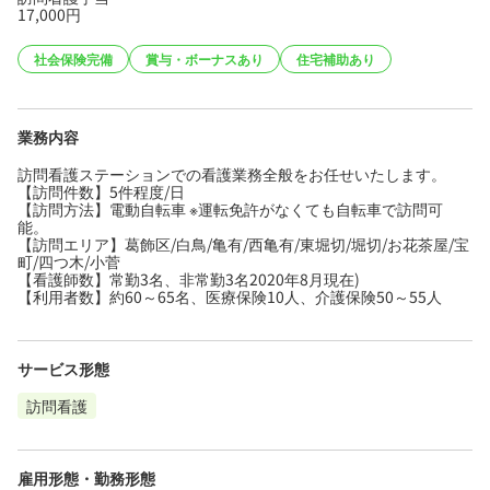
17,000円
社会保険完備
賞与・ボーナスあり
住宅補助あり
業務内容
訪問看護ステーションでの看護業務全般をお任せいたします。
【訪問件数】5件程度/日
【訪問方法】電動自転車 ※運転免許がなくても自転車で訪問可
能。
【訪問エリア】葛飾区/白鳥/亀有/西亀有/東堀切/堀切/お花茶屋/宝
町/四つ木/小菅
【看護師数】常勤3名、非常勤3名2020年8月現在)
【利用者数】約60～65名、医療保険10人、介護保険50～55人
サービス形態
訪問看護
雇用形態・勤務形態