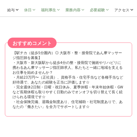
給与
休日
福利厚生
業務内容
必要経験
アクセス
おすすめコメント
【駅チカ（徒歩5分圏内）◎ 大阪市・整・接骨院であん摩マッサー
ジ指圧師を募集】
・大阪市・新大阪駅から徒歩4分の整・接骨院で施術やリハビリに
携わるあん摩マッサージ指圧師求人、私たちと一緒に地域を支える
お仕事を始めませんか？
・月給23万円〜（正社員）、資格手当・住宅手当など各種手当など
好待遇で、あなたの経験を正当に評価します☆
・完全週休2日制・日曜・祝日休み、夏季休暇・年末年始休暇・GW
など長期休暇も取りやすく日勤のみでオンオフを切り替えて長く続
けられる環境です☆
・社会保険完備、退職金制度あり、住宅補助・社宅制度ありで、あ
なたの「働きたい」を全力でサポートします☆