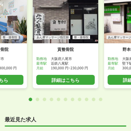
整・接骨院
あん摩マッサージ指圧師
整・接骨院
あん摩マッサー
整骨院
貢整骨院
野本
津市
勤務地
大阪府八尾市
勤務地
大阪
最寄駅
近鉄八尾駅
最寄駅
堅下
300,000 円
月給
190,000 円~230,000 円
月給
300,
ちら
詳細はこちら
詳
最近見た求人