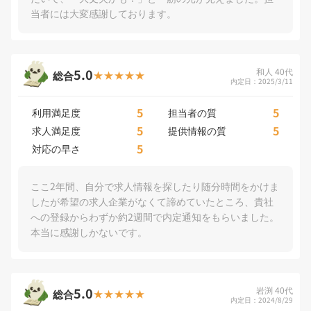
当者には大変感謝しております。
5.0
和人 40代
総合
内定日：2025/3/11
5
5
利用満足度
担当者の質
5
5
求人満足度
提供情報の質
5
対応の早さ
ここ2年間、自分で求人情報を探したり随分時間をかけま
したが希望の求人企業がなくて諦めていたところ、貴社
への登録からわずか約2週間で内定通知をもらいました。
本当に感謝しかないです。
5.0
岩渕 40代
総合
内定日：2024/8/29