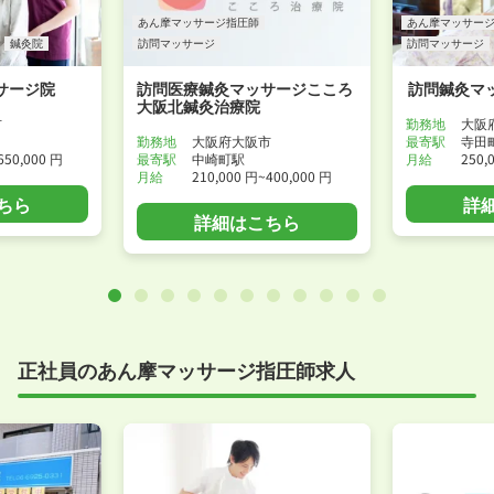
あん摩マッサージ指圧師
あん摩マッサー
鍼灸院
訪問マッサージ
訪問マッサージ
サージ院
訪問医療鍼灸マッサージこころ
訪問鍼灸マ
大阪北鍼灸治療院
市
勤務地
大阪
勤務地
大阪府大阪市
最寄駅
寺田
650,000 円
最寄駅
中崎町駅
月給
250,
月給
210,000 円~400,000 円
ちら
詳
詳細はこちら
正社員のあん摩マッサージ指圧師求人