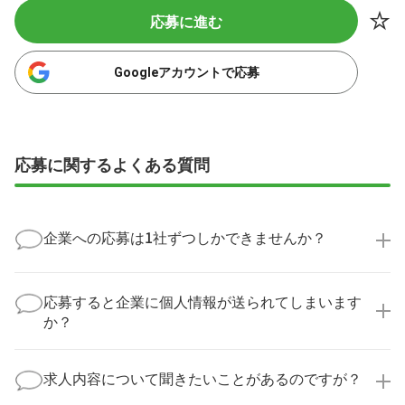
応募に進む
Googleアカウントで応募
応募に関するよくある質問
企業への応募は1社ずつしかできませんか？
いいえ、複数の企業様に同時にご応募いただけます。
実際に医療キャリアナビを利用して転職に成功した方
応募すると企業に個人情報が送られてしまいます
の多くは、複数応募して自分に合った職場を選ばれて
か？
います。
医療キャリアナビからご応募いただいた場合、直接企
業様に個人情報が送られることはありません！
求人内容について聞きたいことがあるのですが？
より詳細な求人情報をご確認いただいた上で、転職希