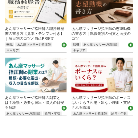
あん摩マッサージ指圧師の職務経歴
あん摩マッサージ指圧師の志望動機
書の書き方【見本・テンプレ付き】
の書き方｜就職先別の例文と面接の
｜項目別のコツと自己PR例文
コツ
転職
あん摩マッサージ指圧師
転職
あん摩マッサージ指圧師
キャリア
キャリア
あん摩マッサージ指圧師の副業と
あん摩マッサージ指圧師のボーナス
は？種類・必要な届出・収入の目安
はいくら？相場・出ない理由・支給
を解説
される職場
あん摩マッサージ指圧師
給与・年収
あん摩マッサージ指圧師
給与・年収