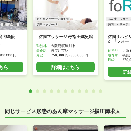
あん摩マッサージ指圧師
あん摩マッサー
整・接骨院
訪問マッサージ
訪問マッサージ
 都島院
訪問マッサージ 寿指圧鍼灸院
訪問リハビ
ジ 「フォー
市
勤務地
大阪府寝屋川市
最寄駅
寝屋川市駅
勤務地
大阪
300,000 円
月給
250,000 円~300,000 円
最寄駅
鶴見
月給
270,
ちら
詳細はこちら
詳
同じサービス形態のあん摩マッサージ指圧師求人