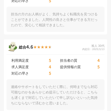
5
対応の早さ
担当の方のお人柄がよく、気持ちよく転職先を見つける
ことができました。人間性の良さと仕事ができる方だっ
たので、安心して相談できました。
4.6
裕人 30代
総合
内定日：2025/3/13
5
4
利用満足度
担当者の質
4
5
求人満足度
提供情報の質
5
対応の早さ
連絡やサポートをしていただく際に、何時までなら対応
可能なのかをあらかじめ提示していただけると、こちら
も遅くまで対応していただいて申し訳ないといった気持
ちにならないで済むかと思いました。