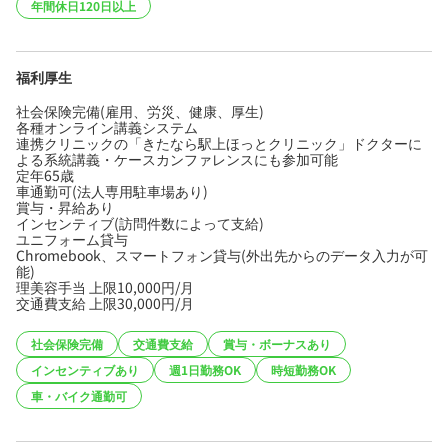
年間休日120日以上
福利厚生
社会保険完備(雇用、労災、健康、厚生)
各種オンライン講義システム
連携クリニックの「きたなら駅上ほっとクリニック」ドクターに
よる系統講義・ケースカンファレンスにも参加可能
定年65歳
車通勤可(法人専用駐車場あり)
賞与・昇給あり
インセンティブ(訪問件数によって支給)
ユニフォーム貸与
Chromebook、スマートフォン貸与(外出先からのデータ入力が可
能)
理美容手当 上限10,000円/月
交通費支給 上限30,000円/月
社会保険完備
交通費支給
賞与・ボーナスあり
インセンティブあり
週1日勤務OK
時短勤務OK
車・バイク通勤可