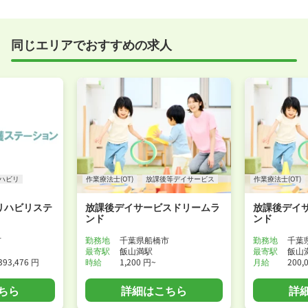
実際に職場の雰囲気を知るために対面での面接をおす
すめしていますが、企業様によってはWEB面接を導入
しているところもあります。
同じエリアでおすすめの求人
事前に確認することは可能ですので、お気軽にお申し
付けください！
WEB面接可能か確認する
ハビリ
作業療法士(OT)
放課後等デイサービス
作業療法士(OT)
リハビリステ
放課後デイサービスドリームラ
放課後デイ
ンド
ンド
市
勤務地
千葉県船橋市
勤務地
千葉
最寄駅
飯山満駅
最寄駅
飯山
393,476 円
時給
1,200 円~
月給
200,
ちら
詳細はこちら
詳