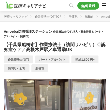
無料登録
医療キャリアナビ
作業療法士(OT)TOP
千葉県
船橋市
Amo
Amoeba訪問看護ステーション
作業療法士(OT)求人・募集情報 (パート・
アルバイト・船橋市)
【千葉県船橋市】作業療法士（訪問リハビリ）◇認
知症ケア／高根木戸駅／車通勤OK
作業療法士(OT)
パート・アルバイト
時給1,800 円~
訪問リハビリ
船橋市