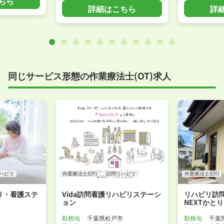
ちら
詳細はこちら
詳
同じサービス形態の作業療法士(OT)求人
ハビリ
作業療法士(OT)
訪問リハビリ
作業療法士(OT)
リ・看護ステ
Vida訪問看護リハビリステーシ
リハビリ訪
ョン
NEXTかとり
勤務地
千葉県松戸市
勤務地
千葉