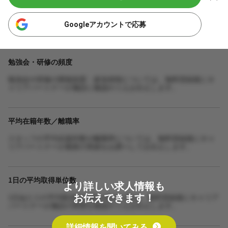
Googleアカウントで応募
勉強会・研修の頻度
勉強会や研修の開催頻度・参加体制については、無料登録後にキ
ャリアパートナーが施設に確認のうえお伝えします。
平均在籍年数／離職率
スタッフの平均在籍年数や離職率については、無料登録後にキャ
リアパートナーが最新の実績をお調べしてお伝えします。
1日の平均取得単位数
より詳しい求人情報も
お伝えできます！
1日あたりの平均取得単位数や担当人数は、無料登録後にキャリア
パートナーが施設の実態を確認のうえお伝えします。
詳細情報を聞いてみる