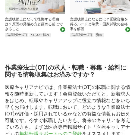
言語聴覚士になって後悔する理由
言語聴覚士になるには？受験資格を
は？原因の見極め方と辞める前にで
得るルートと学費・国家試験の合格
きること
率を解説
言語聴覚士(ST)
つらい・悩み
言語聴覚士(ST)
資格
作業療法士(OT)の求人・転職・募集・給料に
関する情報収集はお済みですか？
医療キャリアナビでは、作業療法士(OT)の転職に関する情
報を随時更新しています！会員登録いただくと、新着求人
をはじめ、転職やキャリアアップに役立つ情報などをいち
早くお届けします。転職において、どのような作業療法士
(OT)が評価・採用されているかなどの有益な情報もお伝え
可能です。今すぐ転職したい方も、将来のキャリアを考え
ている方も、まずは医療専門転職サイト「医療キャリアナ
ビ」の
無料転職サポートへのご登録
をオススメします！