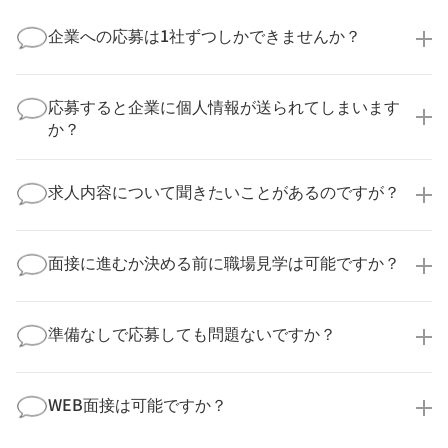
企業への応募は1社ずつしかできませんか？
いいえ、複数の企業様に同時にご応募いただけます。
実際に医療キャリアナビを利用して転職に成功した方
応募すると企業に個人情報が送られてしまいます
の多くは、複数応募して自分に合った職場を選ばれて
か？
います。
医療キャリアナビからご応募いただいた場合、直接企
業様に個人情報が送られることはありません！
求人内容について聞きたいことがあるのですが？
より詳細な求人情報をご確認いただいた上で、転職希
望時期に合わせてキャリアパートナーから応募企業様
求人票だけでは分からない詳細な情報について、確認
へ連絡をいたします。
してお答えいたします。
面接に進むか決める前に職場見学は可能ですか？
勤務体制や職場の雰囲気、研修制度など、どんな小さ
なことでも構いません。納得してから選考に進んでい
もちろんです！多くの医療機関では事前の職場見学を
ただけるよう、しっかりサポートさせていただきま
積極的に受け入れています。実際の職場環境や働く人
準備なしで応募しても問題ないですか？
す！
の様子を見ることで、より安心してご判断いただけま
求人内容について問い合わせる
す。
全く問題ございません！履歴書の書き方から面接対策
職場見学の日程調整もキャリアパートナーにお任せく
まで、一からサポートいたします。「転職を考え始め
WEB面接は可能ですか？
ださい！
たばかり」「何から始めればいいか分からない」とい
職場見学を希望する
う方の応募も大歓迎です！