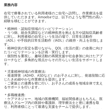
業務内容
在宅で療養されている利用者様のご自宅へ訪問し、作業療法を提
供していただきます。Amoebaでは、以下のような専門性の高い
経験を積むことができます。
＊精神科・認知症領域のリハビリテーション:
・うつ病、統合失調症などの精神疾患を抱える方や認知症高齢者
に対し、利用者様の自宅という生活の場で、日常生活動作
（ADL）や手段的日常生活動作（IADL）の維持・向上を目指しま
す。
・精神症状の安定を図りながら、QOL（生活の質）の改善に向け
たリハビリテーションを計画・実行します。
・個別性を重視し、趣味活動の再開支援や社会参加に向けたアプ
ローチなど、多角的な視点からその方らしい生活をサポートしま
す。
＊児童精神領域の作業療法:
・発達障害（ADHD、ASDなど）のお子さんに対し、発達段階に応
じたきめ細やかな作業療法を提供します。
・ご家族との連携を密に行い、お子さんの成長を地域全体で支え
るサポートを行います。
＊多職種連携:
・ケアマネジャー、地域の医療機関、福祉関係者はもちろん、医
療法人グループ内の医師や看護師、理学療法士と密に連携を取
り、利用者様にとって最適な支援をチームで提供します。