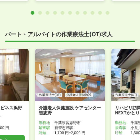
パート・アルバイトの作業療法士(OT)求人
作業療法士(OT)
介護老人保健施設
作業療法士(OT)
ハピネス浜野
介護老人保健施設 ケアセンター
リハビリ訪
習志野
NEXTかとり
市
勤務地
千葉県習志野市
勤務地
千葉
500 円
最寄駅
新習志野駅
最寄駅
小見
時給
1,700 円~2,000 円
時給
1,50