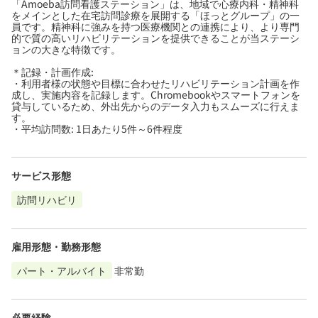
「Amoeba訪問看護ステーション」は、地域で心療内科・精神科
をメインとした在宅訪問診療を展開する「ほっとグループ」の一
員です。精神科に強みを持つ医療機関との連携により、より専門
的で質の高いリハビリテーションを提供できることが当ステーシ
ョンの大きな特徴です。
＊記録・計画作成:
・利用者様の状態や目標に合わせたリハビリテーション計画を作
成し、実施内容を記録します。Chromebookやスマートフォンを
貸与しているため、外出先からのデータ入力もスムーズに行えま
す。
・平均訪問数: 1日あたり5件～6件程度
サービス形態
訪問リハビリ
雇用形態・勤務形態
パート・アルバイト
非常勤
必要経験