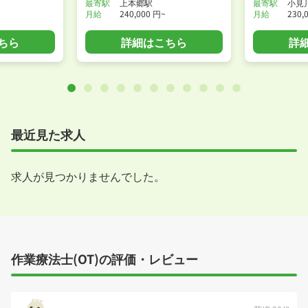
最寄駅
上本郷駅
最寄駅
小見
月給
240,000 円~
月給
230,
ちら
詳細はこちら
詳
最近見た求人
求人が見つかりませんでした。
作業療法士(OT)の評価・レビュー