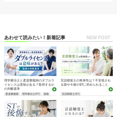
あわせて読みたい！新着記事
理学療法士と柔道整復師のダブルラ
言語聴覚士の将来性は？不安視され
イセンスは意味がある？取得するか
る面や今後のSTに求められること
の判断基準
柔道整復師
理学療法士(PT)
資格
言語聴覚士(ST)