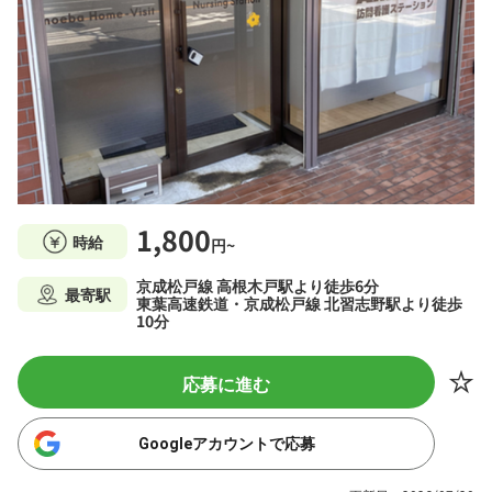
1,800
時給
円~
京成松戸線 高根木戸駅より徒歩6分
最寄駅
東葉高速鉄道・京成松戸線 北習志野駅より徒歩
10分
応募に進む
Googleアカウントで応募