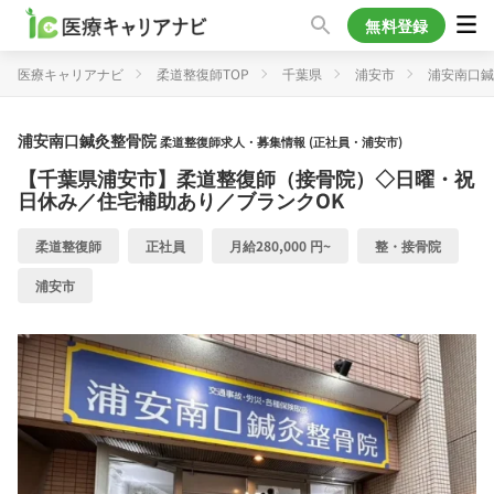
無料登録
医療キャリアナビ
柔道整復師TOP
千葉県
浦安市
浦安南口鍼
浦安南口鍼灸整骨院
柔道整復師求人・募集情報 (正社員・浦安市)
【千葉県浦安市】柔道整復師（接骨院）◇日曜・祝
日休み／住宅補助あり／ブランクOK
柔道整復師
正社員
月給280,000 円~
整・接骨院
浦安市