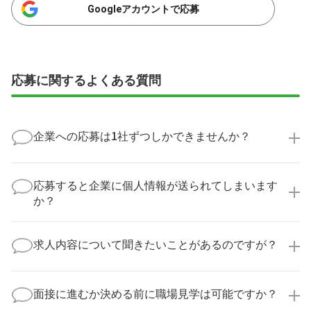
Googleアカウントで応募
応募に関するよくある質問
企業への応募は1社ずつしかできませんか？
いいえ、複数の企業様に同時にご応募いただけます。
実際に医療キャリアナビを利用して転職に成功した方
応募すると企業に個人情報が送られてしまいます
の多くは、複数応募して自分に合った職場を選ばれて
か？
います。
医療キャリアナビからご応募いただいた場合、直接企
業様に個人情報が送られることはありません！
求人内容について聞きたいことがあるのですが？
より詳細な求人情報をご確認いただいた上で、転職希
望時期に合わせてキャリアパートナーから応募企業様
求人票だけでは分からない詳細な情報について、確認
へ連絡をいたします。
してお答えいたします。
面接に進むか決める前に職場見学は可能ですか？
勤務体制や職場の雰囲気、研修制度など、どんな小さ