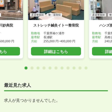
柔道整復師
整・接骨院
柔道整復師
整
川妙典院
ストレッチ鍼灸イトー整骨院
ハンズ
市
勤務地
千葉県袖ケ浦市
勤務地
千葉
最寄駅
長浦駅
最寄駅
高根
600,000 円
月給
255,000 円~400,000 円
月給
240,
ちら
詳細はこちら
詳
最近見た求人
求人が見つかりませんでした。