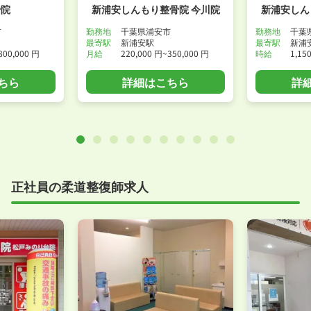
骨院
新浦安しんもり整骨院 今川院
新浦安しん
市
勤務地
千葉県浦安市
勤務地
千葉
最寄駅
新浦安駅
最寄駅
新浦
800,000 円
月給
220,000 円~350,000 円
時給
1,15
ちら
詳細はこちら
詳
正社員の柔道整復師求人