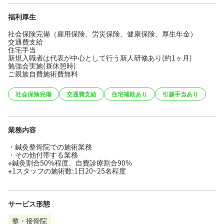
福利厚生
社会保険完備（雇用保険、労災保険、健康保険、厚生年金）
交通費支給
住宅手当
新規入職者は代表が中心として行う新人研修あり(約1ヶ月)
勉強会実施(昼休憩時)
ご親族自費施術費無料
社会保険完備
交通費支給
住宅補助あり
引越手当あり
業務内容
・鍼灸整骨院での施術業務
・その他付帯する業務
※鍼灸割合50%程度、自費診療割合90%
※1スタッフの施術数:1日20~25名程度
サービス形態
整・接骨院