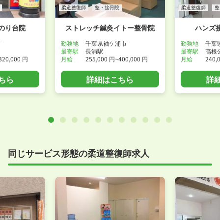
柔道整復師
整・接骨院
柔道整復師
整
のり台院
ストレッチ鍼灸イトー整骨院
ハンズ
市
勤務地
千葉県袖ケ浦市
勤務地
千葉
最寄駅
長浦駅
最寄駅
高根
320,000 円
月給
255,000 円~400,000 円
月給
240,
ちら
詳細はこちら
詳
同じサービス形態の柔道整復師求人