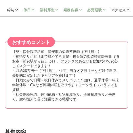
給与
休日
福利厚生
業務内容
必要経験
アクセス
おすすめコメント
【整・接骨院で活躍！浦安市の柔道整復師（正社員）】
・施術やリハビリまで対応できる整・接骨院の柔道整復師募集（浦
安市・浦安駅から徒歩1分）、ブランクのある方も歓迎なので安心
してスタートできます！
・月給28万円〜（正社員）、住宅手当など各種手当など好待遇で、
長期的に安定したキャリアを築けます！
・日勤のみで日曜・祝日休みでメリハリよく働け、夏季休暇・年末
年始休暇・GWなど長期休暇も取りやすくワークライフバランスも
抜群！
・社会保険完備、住宅補助・社宅制度あり、研修制度ありと手厚
く、腰を据えて長く活躍できる職場です！
募集内容