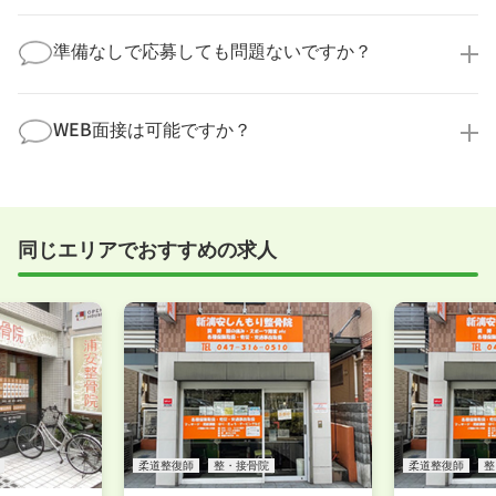
なことでも構いません。納得してから選考に進んでい
もちろんです！多くの医療機関では事前の職場見学を
ただけるよう、しっかりサポートさせていただきま
積極的に受け入れています。実際の職場環境や働く人
準備なしで応募しても問題ないですか？
す！
の様子を見ることで、より安心してご判断いただけま
求人内容について問い合わせる
す。
全く問題ございません！履歴書の書き方から面接対策
職場見学の日程調整もキャリアパートナーにお任せく
まで、一からサポートいたします。「転職を考え始め
WEB面接は可能ですか？
ださい！
たばかり」「何から始めればいいか分からない」とい
職場見学を希望する
う方の応募も大歓迎です！
実際に職場の雰囲気を知るために対面での面接をおす
すめしていますが、企業様によってはWEB面接を導入
しているところもあります。
同じエリアでおすすめの求人
事前に確認することは可能ですので、お気軽にお申し
付けください！
WEB面接可能か確認する
柔道整復師
整・接骨院
柔道整復師
整