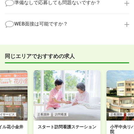
積極的に受け入れています。実際の職場環境や働く人
準備なしで応募しても問題ないですか？
す！
の様子を見ることで、より安心してご判断いただけま
求人内容について問い合わせる
す。
全く問題ございません！履歴書の書き方から面接対策
職場見学の日程調整もキャリアパートナーにお任せく
まで、一からサポートいたします。「転職を考え始め
WEB面接は可能ですか？
ださい！
たばかり」「何から始めればいいか分からない」とい
職場見学を希望する
う方の応募も大歓迎です！
実際に職場の雰囲気を知るために対面での面接をおす
すめしていますが、企業様によってはWEB面接を導入
しているところもあります。
同じエリアでおすすめの求人
事前に確認することは可能ですので、お気軽にお申し
付けください！
WEB面接可能か確認する
イサービス
正看護師
訪問看護
正看護師
病院
イル花小金井
スタート訪問看護ステーション
小平中央リ
院