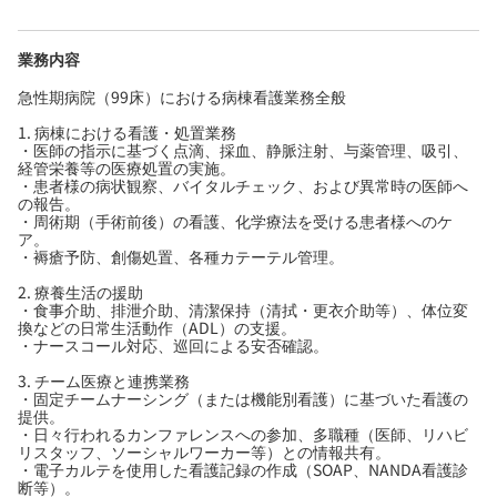
業務内容
急性期病院（99床）における病棟看護業務全般
1. 病棟における看護・処置業務
・医師の指示に基づく点滴、採血、静脈注射、与薬管理、吸引、
経管栄養等の医療処置の実施。
・患者様の病状観察、バイタルチェック、および異常時の医師へ
の報告。
・周術期（手術前後）の看護、化学療法を受ける患者様へのケ
ア。
・褥瘡予防、創傷処置、各種カテーテル管理。
2. 療養生活の援助
・食事介助、排泄介助、清潔保持（清拭・更衣介助等）、体位変
換などの日常生活動作（ADL）の支援。
・ナースコール対応、巡回による安否確認。
3. チーム医療と連携業務
・固定チームナーシング（または機能別看護）に基づいた看護の
提供。
・日々行われるカンファレンスへの参加、多職種（医師、リハビ
リスタッフ、ソーシャルワーカー等）との情報共有。
・電子カルテを使用した看護記録の作成（SOAP、NANDA看護診
断等）。