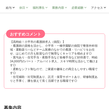
給与
休日
福利厚生
業務内容
必要経験
アクセス
おすすめコメント
【高時給！小平市の看護師求人（病院）】
・看護師の資格を活かし、小平市・一橋学園駅の病院で整形外科領
域・運動器リハなどチーム医療のなかでの看護・リハビリをお任
せ、はじめての方も歓迎なので無理なくキャリアを積めます◎
・賞与あり・住宅手当・夜勤手当など各種手当など好待遇で、時給
34,000円のパート・アルバイト求人、スキマ時間も活かして働けま
す◎
・柔軟なシフト制なので、ご家庭や趣味との両立もしやすい職場で
す◎
・住宅補助・社宅制度あり、託児・保育サポートあり、研修制度あ
りと手厚く、腰を据えて長く活躍できる職場です◎
募集内容