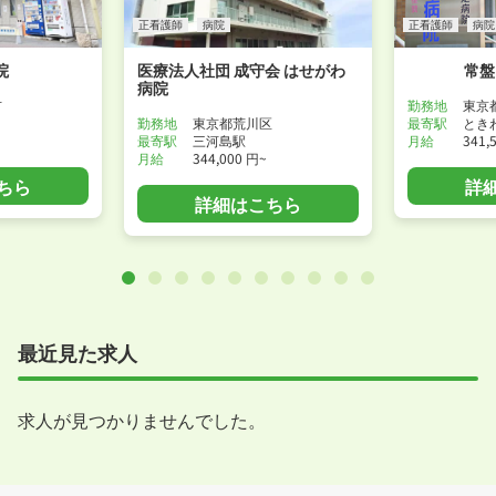
正看護師
病院
正看護師
病院
院
医療法人社団 成守会 はせがわ
常盤
病院
市
勤務地
東京
勤務地
東京都荒川区
最寄駅
とき
最寄駅
三河島駅
月給
341,
月給
344,000 円~
ちら
詳
詳細はこちら
最近見た求人
求人が見つかりませんでした。