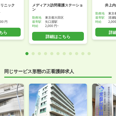
クリニック
メディアス訪問看護ステーショ
井上内
ン
市
勤務地
東京
勤務地
東京都大田区
最寄駅
清瀬
000 円
最寄駅
矢口渡駅
時給
2,00
時給
2,000 円~
ちら
詳
詳細はこちら
同じサービス形態の正看護師求人