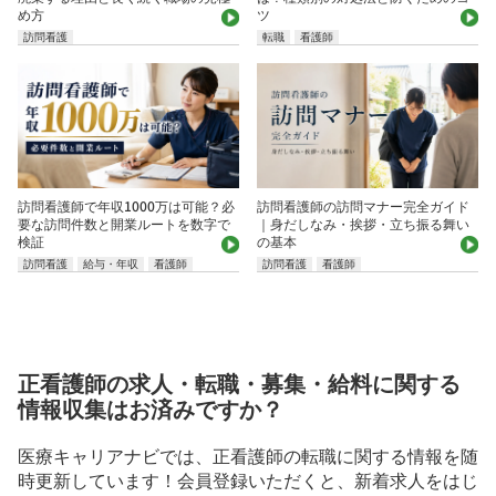
め方
ツ
訪問看護
転職
看護師
訪問看護師で年収1000万は可能？必
訪問看護師の訪問マナー完全ガイド
要な訪問件数と開業ルートを数字で
｜身だしなみ・挨拶・立ち振る舞い
検証
の基本
訪問看護
給与・年収
看護師
訪問看護
看護師
正看護師の求人・転職・募集・給料に関する
情報収集はお済みですか？
医療キャリアナビでは、正看護師の転職に関する情報を随
時更新しています！会員登録いただくと、新着求人をはじ