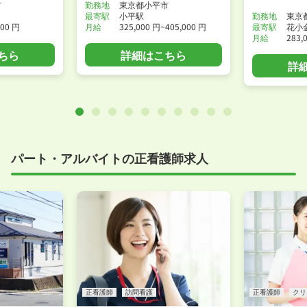
市
勤務地
東京都小平市
最寄駅
小平駅
勤務地
東京
900 円
月給
325,000 円~405,000 円
最寄駅
花小
月給
283,
ちら
詳細はこちら
詳
パート・アルバイトの正看護師求人
正看護師
訪問看護
正看護師
クリ