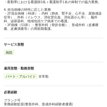
・夜勤帯における看護師3名＋看護助手1名の体制での協力業務。
4. 担当病棟の特性に応じた業務
・2F混合病棟（46床）：内科（肺炎、腎不全、心不全、尿路感染
症等）、外科（イレウス、消化管出血、消化器がん等）、脳外
科、泌尿器科、地域包括ケア病床での看護。
・3F病棟（53床）：整形外科（骨折全般）、形成外科（皮膚腫
瘍、皮膚潰瘍等）の周術期看護。
サービス形態
病院
雇用形態・勤務形態
パート・アルバイト
非常勤
必要経験
ブランク可
実務経験歓迎(整形外科、形成外科経験者優遇)