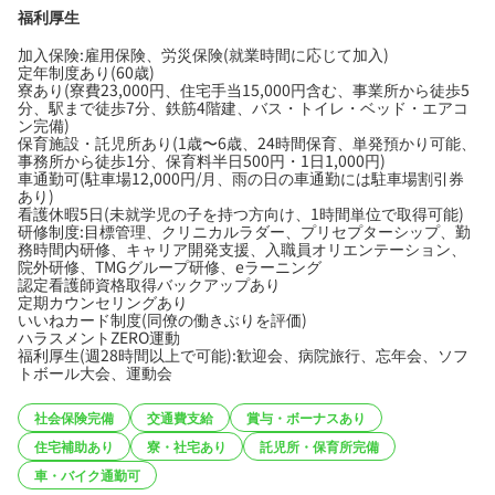
福利厚生
加入保険:雇用保険、労災保険(就業時間に応じて加入)
定年制度あり(60歳)
寮あり(寮費23,000円、住宅手当15,000円含む、事業所から徒歩5
分、駅まで徒歩7分、鉄筋4階建、バス・トイレ・ベッド・エアコ
ン完備)
保育施設・託児所あり(1歳〜6歳、24時間保育、単発預かり可能、
事務所から徒歩1分、保育料半日500円・1日1,000円)
車通勤可(駐車場12,000円/月、雨の日の車通勤には駐車場割引券
あり)
看護休暇5日(未就学児の子を持つ方向け、1時間単位で取得可能)
研修制度:目標管理、クリニカルラダー、プリセプターシップ、勤
務時間内研修、キャリア開発支援、入職員オリエンテーション、
院外研修、TMGグループ研修、eラーニング
認定看護師資格取得バックアップあり
定期カウンセリングあり
いいねカード制度(同僚の働きぶりを評価)
ハラスメントZERO運動
福利厚生(週28時間以上で可能):歓迎会、病院旅行、忘年会、ソフ
トボール大会、運動会
社会保険完備
交通費支給
賞与・ボーナスあり
住宅補助あり
寮・社宅あり
託児所・保育所完備
車・バイク通勤可