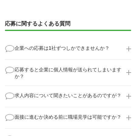
応募に関するよくある質問
企業への応募は1社ずつしかできませんか？
いいえ、複数の企業様に同時にご応募いただけます。
実際に医療キャリアナビを利用して転職に成功した方
応募すると企業に個人情報が送られてしまいます
の多くは、複数応募して自分に合った職場を選ばれて
か？
います。
医療キャリアナビからご応募いただいた場合、直接企
業様に個人情報が送られることはありません！
求人内容について聞きたいことがあるのですが？
より詳細な求人情報をご確認いただいた上で、転職希
望時期に合わせてキャリアパートナーから応募企業様
求人票だけでは分からない詳細な情報について、確認
へ連絡をいたします。
してお答えいたします。
面接に進むか決める前に職場見学は可能ですか？
勤務体制や職場の雰囲気、研修制度など、どんな小さ
なことでも構いません。納得してから選考に進んでい
もちろんです！多くの医療機関では事前の職場見学を
ただけるよう、しっかりサポートさせていただきま