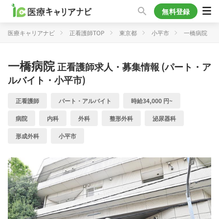
無料登録
医療キャリアナビ
正看護師TOP
東京都
小平市
一橋病院
一橋病院
正看護師求人・募集情報 (パート・ア
ルバイト・小平市)
正看護師
パート・アルバイト
時給34,000 円~
病院
内科
外科
整形外科
泌尿器科
形成外科
小平市