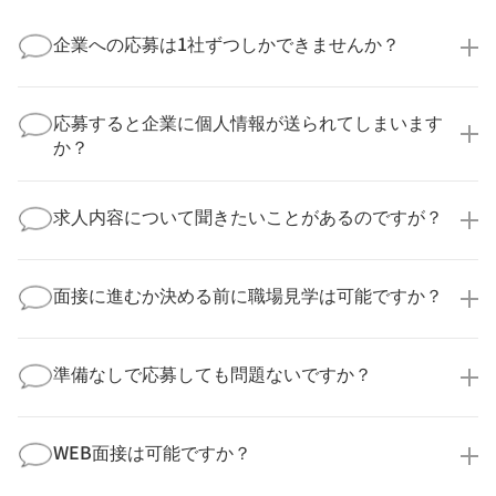
企業への応募は1社ずつしかできませんか？
いいえ、複数の企業様に同時にご応募いただけます。
実際に医療キャリアナビを利用して転職に成功した方
応募すると企業に個人情報が送られてしまいます
の多くは、複数応募して自分に合った職場を選ばれて
か？
います。
医療キャリアナビからご応募いただいた場合、直接企
業様に個人情報が送られることはありません！
求人内容について聞きたいことがあるのですが？
より詳細な求人情報をご確認いただいた上で、転職希
望時期に合わせてキャリアパートナーから応募企業様
求人票だけでは分からない詳細な情報について、確認
へ連絡をいたします。
してお答えいたします。
面接に進むか決める前に職場見学は可能ですか？
勤務体制や職場の雰囲気、研修制度など、どんな小さ
なことでも構いません。納得してから選考に進んでい
もちろんです！多くの医療機関では事前の職場見学を
ただけるよう、しっかりサポートさせていただきま
積極的に受け入れています。実際の職場環境や働く人
準備なしで応募しても問題ないですか？
す！
の様子を見ることで、より安心してご判断いただけま
求人内容について問い合わせる
す。
全く問題ございません！履歴書の書き方から面接対策
職場見学の日程調整もキャリアパートナーにお任せく
まで、一からサポートいたします。「転職を考え始め
WEB面接は可能ですか？
ださい！
たばかり」「何から始めればいいか分からない」とい
職場見学を希望する
う方の応募も大歓迎です！