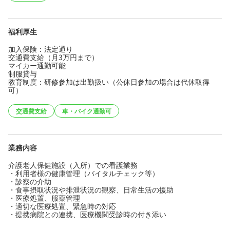
福利厚生
加入保険：法定通り
交通費支給（月3万円まで）
マイカー通勤可能
制服貸与
教育制度：研修参加は出勤扱い（公休日参加の場合は代休取得
可）
交通費支給
車・バイク通勤可
業務内容
介護老人保健施設（入所）での看護業務
・利用者様の健康管理（バイタルチェック等）
・診察の介助
・食事摂取状況や排泄状況の観察、日常生活の援助
・医療処置、服薬管理
・適切な医療処置、緊急時の対応
・提携病院との連携、医療機関受診時の付き添い