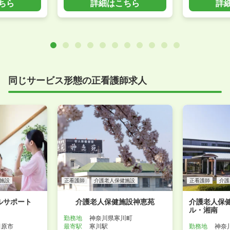
ちら
詳細はこちら
詳
同じサービス形態の正看護師求人
施設
正看護師
介護老人保健施設
正看護師
介護
ルサポート
介護老人保健施設神恵苑
介護老人保
ル・湘南
勤務地
神奈川県寒川町
田原市
最寄駅
寒川駅
勤務地
神奈