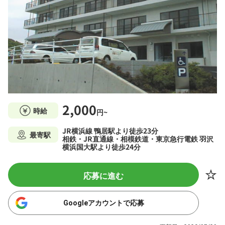
2,000
時給
円~
JR横浜線 鴨居駅より徒歩23分
最寄駅
相鉄・JR直通線・相模鉄道・東京急行電鉄 羽沢
横浜国大駅より徒歩24分
応募に進む
Googleアカウントで応募