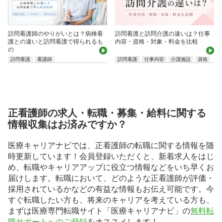
訪問看護師のやりがいとは？病棟看
訪問看護と訪問介護の違いは？仕事
護との違いと訪問看護で得られるも
内容・資格・対象・料金を比較
の
訪問看護
看護師
訪問看護
仕事内容
介護施設
資格
正看護師の求人・転職・募集・給料に関する
情報収集はお済みですか？
医療キャリアナビでは、正看護師の転職に関する情報を随
時更新しています！会員登録いただくと、新着求人をはじ
め、転職やキャリアアップに役立つ情報などをいち早くお
届けします。転職において、どのような正看護師が評価・
採用されているかなどの有益な情報もお伝え可能です。今
すぐ転職したい方も、将来のキャリアを考えている方も、
まずは医療専門転職サイト「医療キャリアナビ」の
無料転
職サポートへのご登録
をオススメします！