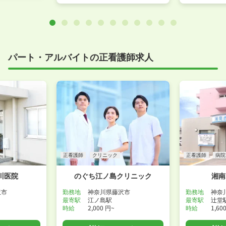
パート・アルバイトの正看護師求人
正看護師
クリニック
正看護師
病院
川医院
のぐち江ノ島クリニック
湘南
沢市
勤務地
神奈川県藤沢市
勤務地
神奈
最寄駅
江ノ島駅
最寄駅
辻堂
時給
2,000 円~
時給
1,60