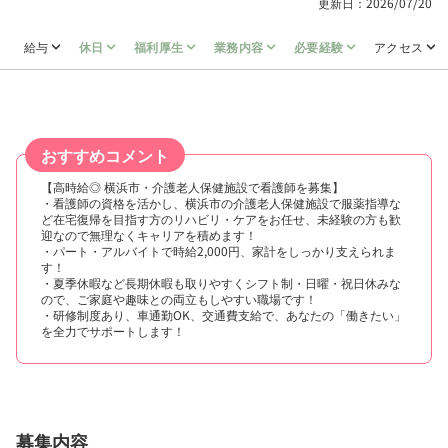
更新日：2026/07/20
給与
休日
福利厚生
業務内容
必要経験
アクセス
おすすめコメント
【高時給◎ 横浜市・介護老人保健施設で看護師を募集】
・看護師の資格を活かし、横浜市の介護老人保健施設で服薬指導な
ど在宅復帰を目指す方のリハビリ・ケアをお任せ、未経験の方も歓
迎なので無理なくキャリアを積めます！
・パート・アルバイトで時給2,000円、家計をしっかり支えられま
す！
・夏季休暇など長期休暇も取りやすくシフト制・日曜・祝日休みな
ので、ご家庭や趣味との両立もしやすい職場です！
・研修制度あり、車通勤OK、交通費支給で、あなたの「働きたい」
を全力でサポートします！
募集内容