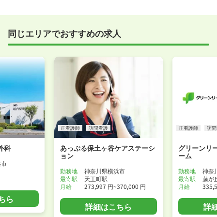
実際に職場の雰囲気を知るために対面での面接をおす
すめしていますが、企業様によってはWEB面接を導入
しているところもあります。
同じエリアでおすすめの求人
事前に確認することは可能ですので、お気軽にお申し
付けください！
WEB面接可能か確認する
正看護師
訪問看護
正看護師
訪問
外科
あっぷる保土ヶ谷ケアステーシ
グリーンリ
ョン
ーム
浜市
勤務地
神奈川県横浜市
勤務地
神奈
最寄駅
天王町駅
最寄駅
藤が
月給
273,997 円~370,000 円
月給
335,
ちら
詳細はこちら
詳