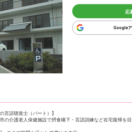
応
Googl
の言語聴覚士（パート）】
市の介護老人保健施設で摂食嚥下・言語訓練など在宅復帰を目