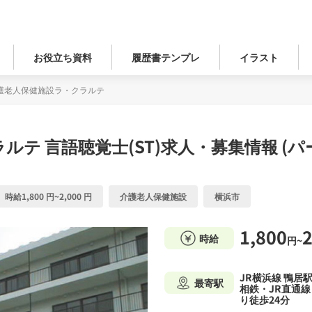
お役立ち資料
履歴書テンプレ
イラスト
護老人保健施設ラ・クラルテ
ラルテ
言語聴覚士(ST)求人・募集情報 
時給1,800 円~2,000 円
介護老人保健施設
横浜市
1,800
2
時給
円~
JR横浜線 鴨居
最寄駅
相鉄・JR直通
り徒歩24分