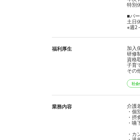
特別
■パ
土日
※週
加入
福利厚生
研修制
資格
子育
その
社会
介護
業務内容
・個
・摂
・嚥
・カ
・退