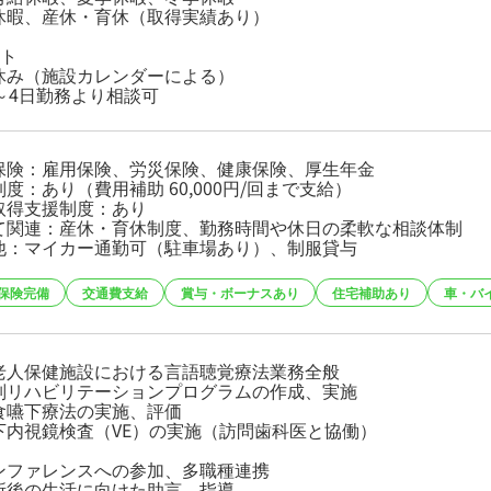
休暇、産休・育休（取得実績あり）
ート
休み（施設カレンダーによる）
2～4日勤務より相談可
保険：雇用保険、労災保険、健康保険、厚生年金
度：あり（費用補助 60,000円/回まで支給）
取得支援制度：あり
て関連：産休・育休制度、勤務時間や休日の柔軟な相談体制
他：マイカー通勤可（駐車場あり）、制服貸与
保険完備
交通費支給
賞与・ボーナスあり
住宅補助あり
車・バ
老人保健施設における言語聴覚療法業務全般
別リハビリテーションプログラムの作成、実施
食嚥下療法の実施、評価
下内視鏡検査（VE）の実施（訪問歯科医と協働）
ンファレンスへの参加、多職種連携
所後の生活に向けた助言、指導