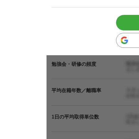
勉強
勉強会・研修の頻度
えし
スタ
平均在籍年数／離職率
お伝
1日
1日の平均取得単位数
伝え