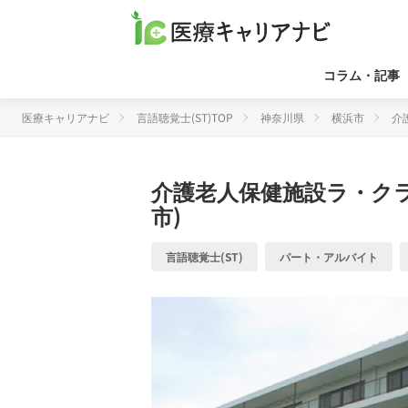
コラム・記事
医療キャリアナビ
言語聴覚士(ST)TOP
神奈川県
横浜市
介
介護老人保健施設ラ・ク
市)
言語聴覚士(ST)
パート・アルバイト