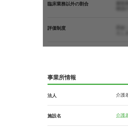
書類
臨床業務以外の割合
確認
昇給
評価制度
えし
事業所情報
介護
法人
介護
施設名