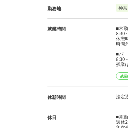
神奈
勤務地
■常勤
就業時間
8:30
休憩
時間
■パ
8:3
残業
残業
法定
休憩時間
■常勤
休日
週休
年次