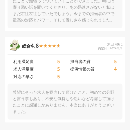
たことで頑張ってついていくことができました。時には
寄り添い話を聞いてくださり、あの迅速さがないと私は
まだ右往左往していたでしょう。今までの担当者の中で
最高の対応とパワー、そして優しさを感じられました。
4.8
木田 40代
総合
内定日：2024/3/8
5
5
利用満足度
担当者の質
5
4
求人満足度
提供情報の質
5
対応の早さ
希望にそった求人を案内して頂けたこと、初めての分野
と言う事もあり、不安な気持ちや迷いなど考慮して頂け
たことに感謝しかありません。本当にありがとうござい
ました。