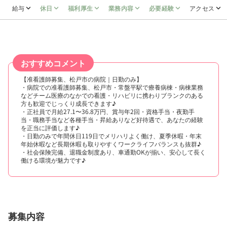
給与
休日
福利厚生
業務内容
必要経験
アクセス
おすすめコメント
【准看護師募集、松戸市の病院｜日勤のみ】
・病院での准看護師募集、松戸市・常盤平駅で療養病棟・病棟業務
などチーム医療のなかでの看護・リハビリに携わりブランクのある
方も歓迎でじっくり成長できます♪
・正社員で月給27.1〜36.8万円、賞与年2回・資格手当・夜勤手
当・職務手当など各種手当・昇給ありなど好待遇で、あなたの経験
を正当に評価します♪
・日勤のみで年間休日119日でメリハリよく働け、夏季休暇・年末
年始休暇など長期休暇も取りやすくワークライフバランスも抜群♪
・社会保険完備、退職金制度あり、車通勤OKが揃い、安心して長く
働ける環境が魅力です♪
募集内容