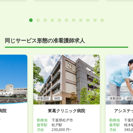
同じサービス形態の准看護師求人
准看護師
病院
准看護師
病院
病院
東葛クリニック病院
アシステ
市
勤務地
千葉県松戸市
勤務地
千葉
最寄駅
松戸駅
最寄駅
桜木
月給
230,000 円~
月給
340,