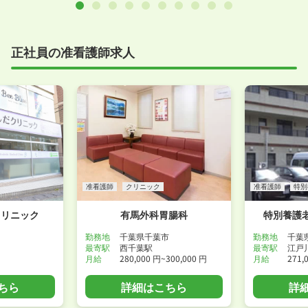
正社員の准看護師求人
准看護師
クリニック
准看護師
特別
クリニック
有馬外科胃腸科
特別養護
勤務地
千葉県千葉市
勤務地
千葉
最寄駅
西千葉駅
最寄駅
江戸
月給
280,000 円~300,000 円
月給
271,
ちら
詳細はこちら
詳