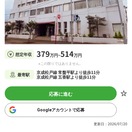
379
514
想定年収
万円~
万円
※この限りではありません。
京成松戸線 常盤平駅より徒歩11分
最寄駅
京成松戸線 五香駅より徒歩11分
応募に進む
Googleアカウントで応募
更新日：2026/07/20