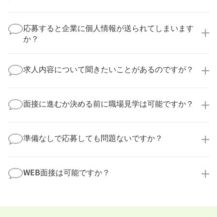
いいえ、複数の企業様に同時にご応募いただけます。
実際に医療キャリアナビを利用して転職に成功した方
応募すると企業に個人情報が送られてしまいます
の多くは、複数応募して自分に合った職場を選ばれて
か？
います。
医療キャリアナビからご応募いただいた場合、直接企
業様に個人情報が送られることはありません！
求人内容について聞きたいことがあるのですが？
より詳細な求人情報をご確認いただいた上で、転職希
望時期に合わせてキャリアパートナーから応募企業様
求人票だけでは分からない詳細な情報について、確認
へ連絡をいたします。
してお答えいたします。
面接に進むか決める前に職場見学は可能ですか？
勤務体制や職場の雰囲気、研修制度など、どんな小さ
なことでも構いません。納得してから選考に進んでい
もちろんです！多くの医療機関では事前の職場見学を
ただけるよう、しっかりサポートさせていただきま
積極的に受け入れています。実際の職場環境や働く人
準備なしで応募しても問題ないですか？
す！
の様子を見ることで、より安心してご判断いただけま
求人内容について問い合わせる
す。
全く問題ございません！履歴書の書き方から面接対策
職場見学の日程調整もキャリアパートナーにお任せく
まで、一からサポートいたします。「転職を考え始め
WEB面接は可能ですか？
ださい！
たばかり」「何から始めればいいか分からない」とい
職場見学を希望する
う方の応募も大歓迎です！
実際に職場の雰囲気を知るために対面での面接をおす
すめしていますが、企業様によってはWEB面接を導入
しているところもあります。