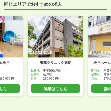
同じエリアでおすすめの求人
事前に確認することは可能ですので、お気軽にお申し
付けください！
WEB面接可能か確認する
准看護師
病院
准看護師
クリ
s 松戸
東葛クリニック病院
松戸ホーム
市
勤務地
千葉県松戸市
勤務地
千葉
最寄駅
松戸駅
最寄駅
常盤
280,000 円
月給
230,000 円~
月給
270,
ちら
詳細はこちら
詳