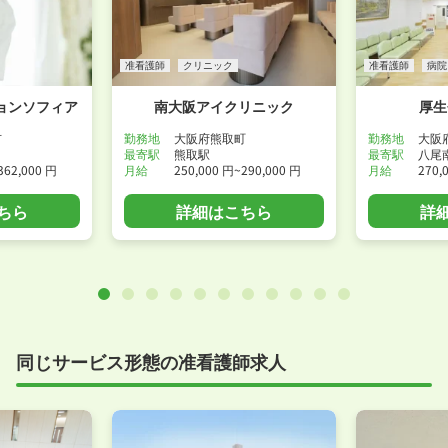
准看護師
クリニック
准看護師
病院
ョンソフィア
南大阪アイクリニック
厚生
市
勤務地
大阪府熊取町
勤務地
大阪
最寄駅
熊取駅
最寄駅
八尾
362,000 円
月給
250,000 円~290,000 円
月給
270,
ちら
詳細はこちら
詳
同じサービス形態の准看護師求人