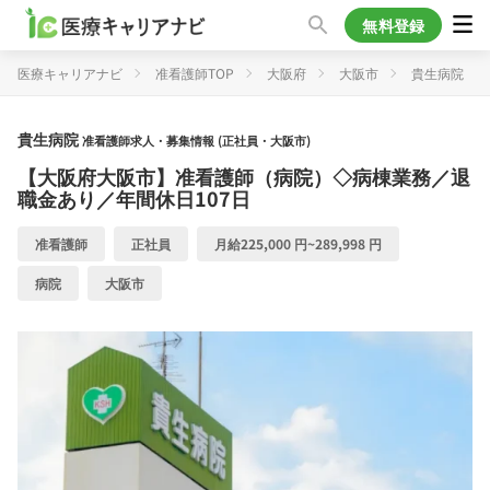
無料登録
医療キャリアナビ
准看護師TOP
大阪府
大阪市
貴生病院
貴生病院
准看護師求人・募集情報 (正社員・大阪市)
【大阪府大阪市】准看護師（病院）◇病棟業務／退
職金あり／年間休日107日
准看護師
正社員
月給225,000 円~289,998 円
病院
大阪市