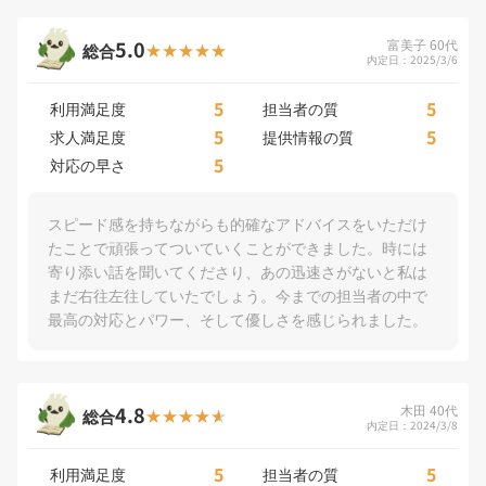
5.0
富美子 60代
総合
内定日：2025/3/6
5
5
利用満足度
担当者の質
5
5
求人満足度
提供情報の質
5
対応の早さ
スピード感を持ちながらも的確なアドバイスをいただけ
たことで頑張ってついていくことができました。時には
寄り添い話を聞いてくださり、あの迅速さがないと私は
まだ右往左往していたでしょう。今までの担当者の中で
最高の対応とパワー、そして優しさを感じられました。
4.8
木田 40代
総合
内定日：2024/3/8
5
5
利用満足度
担当者の質