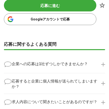
応募に進む
Googleアカウントで応募
応募に関するよくある質問
企業への応募は1社ずつしかできませんか？
いいえ、複数の企業様に同時にご応募いただけます。
実際に医療キャリアナビを利用して転職に成功した方
応募すると企業に個人情報が送られてしまいます
の多くは、複数応募して自分に合った職場を選ばれて
か？
います。
医療キャリアナビからご応募いただいた場合、直接企
業様に個人情報が送られることはありません！
求人内容について聞きたいことがあるのですが？
より詳細な求人情報をご確認いただいた上で、転職希