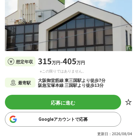
315
405
想定年収
万円~
万円
※この限りではありません。
大阪御堂筋線 東三国駅より徒歩7分
最寄駅
阪急宝塚本線 三国駅より徒歩13分
応募に進む
Googleアカウントで応募
更新日：2026/08/04