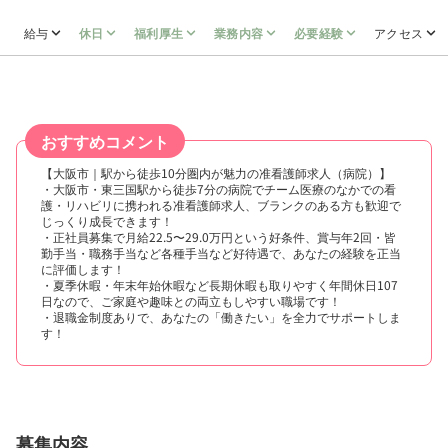
給与
休日
福利厚生
業務内容
必要経験
アクセス
おすすめコメント
【大阪市｜駅から徒歩10分圏内が魅力の准看護師求人（病院）】
・大阪市・東三国駅から徒歩7分の病院でチーム医療のなかでの看
護・リハビリに携われる准看護師求人、ブランクのある方も歓迎で
じっくり成長できます！
・正社員募集で月給22.5〜29.0万円という好条件、賞与年2回・皆
勤手当・職務手当など各種手当など好待遇で、あなたの経験を正当
に評価します！
・夏季休暇・年末年始休暇など長期休暇も取りやすく年間休日107
日なので、ご家庭や趣味との両立もしやすい職場です！
・退職金制度ありで、あなたの「働きたい」を全力でサポートしま
す！
募集内容