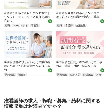
看護師が転職先を自分で探す方法｜
看護師が老健を辞めたくなる理由
メリット・デメリットと直接応募の
は？続けるか転職か判断する基準
注意点
転職
エージェント
看護師
転職
看護師
介護施設
訪問看護師のやりがいとは？病棟看
訪問看護と訪問介護の違いは？仕事
護との違いと訪問看護で得られるも
内容・資格・対象・料金を比較
の
訪問看護
看護師
訪問看護
仕事内容
介護施設
資格
准看護師の求人・転職・募集・給料に関する
情報収集はお済みですか？