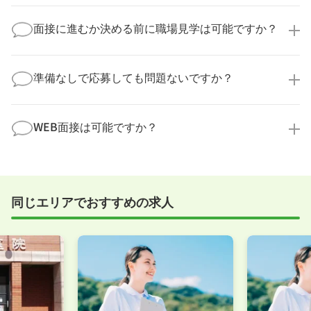
望時期に合わせてキャリアパートナーから応募企業様
求人票だけでは分からない詳細な情報について、確認
へ連絡をいたします。
してお答えいたします。
面接に進むか決める前に職場見学は可能ですか？
勤務体制や職場の雰囲気、研修制度など、どんな小さ
なことでも構いません。納得してから選考に進んでい
もちろんです！多くの医療機関では事前の職場見学を
ただけるよう、しっかりサポートさせていただきま
積極的に受け入れています。実際の職場環境や働く人
準備なしで応募しても問題ないですか？
す！
の様子を見ることで、より安心してご判断いただけま
求人内容について問い合わせる
す。
全く問題ございません！履歴書の書き方から面接対策
職場見学の日程調整もキャリアパートナーにお任せく
まで、一からサポートいたします。「転職を考え始め
WEB面接は可能ですか？
ださい！
たばかり」「何から始めればいいか分からない」とい
職場見学を希望する
う方の応募も大歓迎です！
実際に職場の雰囲気を知るために対面での面接をおす
すめしていますが、企業様によってはWEB面接を導入
しているところもあります。
同じエリアでおすすめの求人
事前に確認することは可能ですので、お気軽にお申し
付けください！
WEB面接可能か確認する