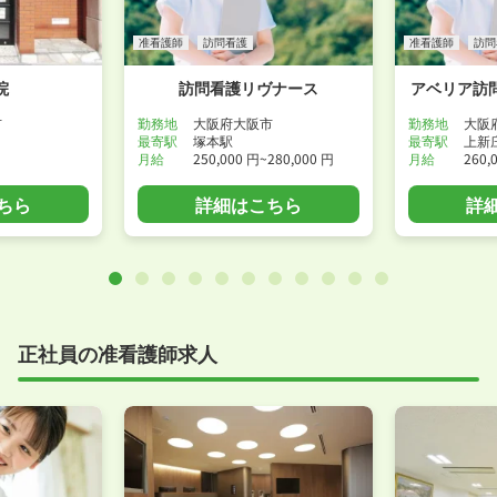
准看護師
訪問看護
准看護師
訪問
院
訪問看護リヴナース
アベリア訪
市
勤務地
大阪府大阪市
勤務地
大阪
最寄駅
塚本駅
最寄駅
上新
月給
250,000 円~280,000 円
月給
260,
ちら
詳細はこちら
詳
正社員の准看護師求人