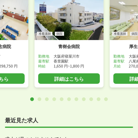
准看護師
病院
准看護師
病院
念病院
青樹会病院
厚生
市
勤務地
大阪府寝屋川市
勤務地
大阪
最寄駅
香里園駅
最寄駅
八尾
298,750 円
時給
1,650 円~1,800 円
月給
270,
ちら
詳細はこちら
詳
最近見た求人