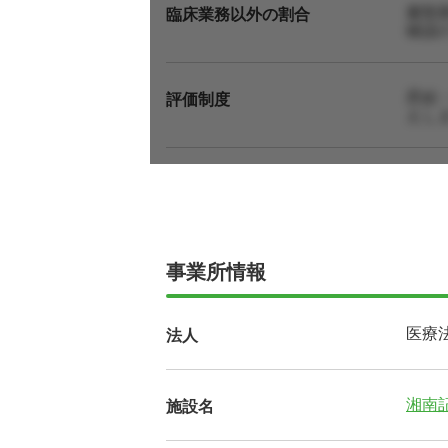
書類
臨床業務以外の割合
確認
昇給
評価制度
えし
事業所情報
医療
法人
湘南
施設名