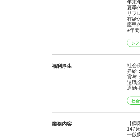
年末
夏季
リフ
有給
慶弔
※年間
シフ
社会
福利厚生
昇給
賞与：
退職
通勤
社会
【病
業務内容
147
一般病