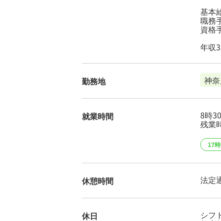
基本給
職務手
資格
年収
神奈
勤務地
8時3
就業時間
残業時
17
法定
休憩時間
シフ
休日