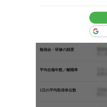
勉強
勉強会・研修の頻度
えし
スタ
平均在籍年数／離職率
お伝
1日
1日の平均取得単位数
伝え