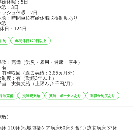
年始休暇：5日
休暇：3日
レッシュ休暇：2日
休暇：時間単位有給休暇取得制度あり
休暇
休日：124日
ト制
年間休日120日以上
保険：完備（労災・雇用・健康・厚生）
：有
有/年2回（過去実績：3.85ヵ月分）
金制度：有（勤続3年以上）
手当：実費支給（上限2万5千円/月）
保険完備
交通費支給
賞与・ボーナスあり
退職金制度あり
床数】
床
床 110床(地域包括ケア病床60床を含む) 療養病床 37床