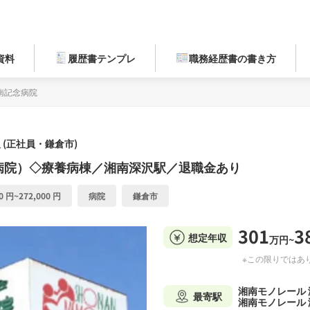
資料
履歴書テンプレ
職務経歴書の書き方
南記念病院
 (正社員・鎌倉市)
病院）◇療養病棟／湘南深沢駅／退職金あり
0 円~272,000 円
病院
鎌倉市
301
3
想定年収
万円~
※この限りではあ
湘南モノレール
最寄駅
湘南モノレール 