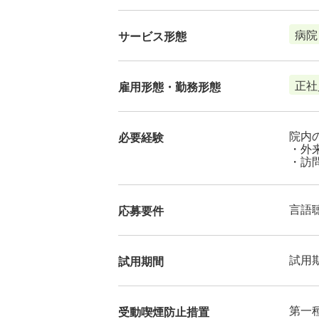
病院
サービス形態
正社
雇用形態・勤務形態
院内
必要経験
・外
・訪
言語
応募要件
試用
試用期間
第一
受動喫煙防止措置