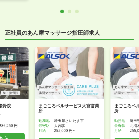
正社員のあん摩マッサージ指圧師求人
あん摩マッサージ指圧師
あん摩マッサー
整・接骨院
訪問マッサージ
訪問マッサージ
接骨院
まごころベルサービス大宮営業
まごころベ
所
所
市
勤務地
埼玉県さいたま市
勤務地
埼玉
286,250 円
最寄駅
大宮駅
最寄駅
北浦
月給
255,000 円~
月給
255,
ちら