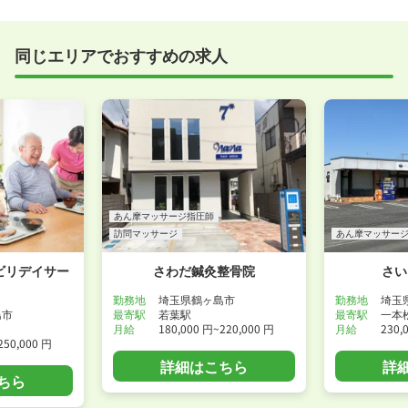
すめしていますが、企業様によってはWEB面接を導入
しているところもあります。
同じエリアでおすすめの求人
事前に確認することは可能ですので、お気軽にお申し
付けください！
WEB面接可能か確認する
あん摩マッサージ指圧師
訪問マッサージ
あん摩マッサー
ビリデイサー
さわだ鍼灸整骨院
さい
勤務地
埼玉県鶴ヶ島市
勤務地
埼玉
島市
最寄駅
若葉駅
最寄駅
一本
月給
180,000 円~220,000 円
月給
230,
250,000 円
詳細はこちら
詳
ちら