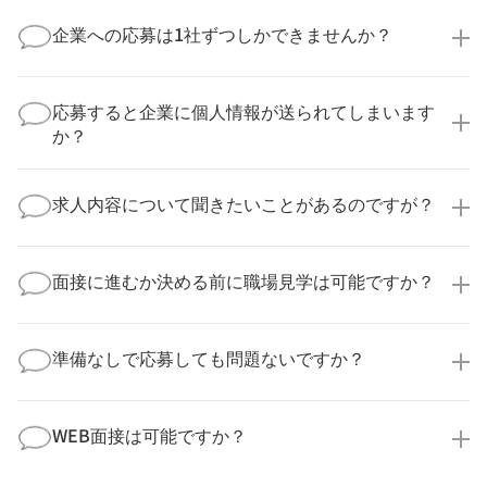
企業への応募は1社ずつしかできませんか？
いいえ、複数の企業様に同時にご応募いただけます。
実際に医療キャリアナビを利用して転職に成功した方
応募すると企業に個人情報が送られてしまいます
の多くは、複数応募して自分に合った職場を選ばれて
か？
います。
医療キャリアナビからご応募いただいた場合、直接企
業様に個人情報が送られることはありません！
求人内容について聞きたいことがあるのですが？
より詳細な求人情報をご確認いただいた上で、転職希
望時期に合わせてキャリアパートナーから応募企業様
求人票だけでは分からない詳細な情報について、確認
へ連絡をいたします。
してお答えいたします。
面接に進むか決める前に職場見学は可能ですか？
勤務体制や職場の雰囲気、研修制度など、どんな小さ
なことでも構いません。納得してから選考に進んでい
もちろんです！多くの医療機関では事前の職場見学を
ただけるよう、しっかりサポートさせていただきま
積極的に受け入れています。実際の職場環境や働く人
準備なしで応募しても問題ないですか？
す！
の様子を見ることで、より安心してご判断いただけま
求人内容について問い合わせる
す。
全く問題ございません！履歴書の書き方から面接対策
職場見学の日程調整もキャリアパートナーにお任せく
まで、一からサポートいたします。「転職を考え始め
WEB面接は可能ですか？
ださい！
たばかり」「何から始めればいいか分からない」とい
職場見学を希望する
う方の応募も大歓迎です！
実際に職場の雰囲気を知るために対面での面接をおす