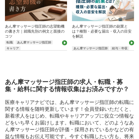
あん摩マッサージ指圧師の志望動機
あん摩マッサージ指圧師の副業と
の書き方｜就職先別の例文と面接の
は？種類・必要な届出・収入の目安
コツ
を解説
転職
あん摩マッサージ指圧師
キャリア
あん摩マッサージ指圧師
給与・年収
あん摩マッサージ指圧師の求人・転職・募
集・給料に関する情報収集はお済みですか？
医療キャリアナビでは、あん摩マッサージ指圧師の転職に
関する情報を随時更新しています！会員登録いただくと、
新着求人をはじめ、転職やキャリアアップに役立つ情報な
どをいち早くお届けします。転職において、どのようなあ
ん摩マッサージ指圧師が評価・採用されているかなどの有
益な情報もお伝え可能です。今すぐ転職したい方も、将来