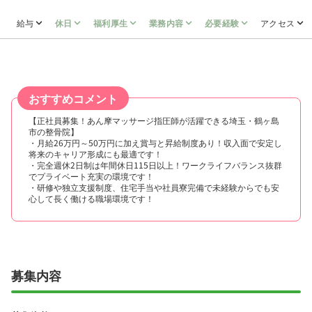
給与
休日
福利厚生
業務内容
必要経験
アクセス
おすすめコメント
【正社員募集！あん摩マッサージ指圧師が活躍できる埼玉・鶴ヶ島
市の整骨院】
・月給26万円～50万円に加え賞与と昇給制度あり！収入面で安定し
将来のキャリア形成にも最適です！
・完全週休2日制は年間休日115日以上！ワークライフバランス抜群
でプライベート充実の環境です！
・研修や独立支援制度、住宅手当や社員寮完備で未経験からでも安
心して長く働ける職場環境です！
募集内容