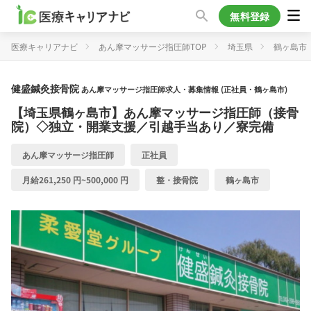
無料登録
医療キャリアナビ
あん摩マッサージ指圧師TOP
埼玉県
鶴ヶ島市
健盛鍼灸接骨院
あん摩マッサージ指圧師求人・募集情報 (正社員・鶴ヶ島市)
【埼玉県鶴ヶ島市】あん摩マッサージ指圧師（接骨
院）◇独立・開業支援／引越手当あり／寮完備
あん摩マッサージ指圧師
正社員
月給261,250 円~500,000 円
整・接骨院
鶴ヶ島市