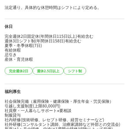
法定通り。具体的な休憩時間はシフトにより定める。
休日
完全週休2日固定休(年間休日115日以上)有給含む
週休3日シフト制(年間休日158日)有給含む
夏季・冬季休暇(7日)
有給休暇
忌引き
産休・育児休暇
完全週休2日
週休2.5日以上
シフト制
福利厚生
社会保険完備（雇用保険・健康保険・厚生年金・労災保険）
引越し支援制度(上限80,000円)
社員寮・一人暮らしサポート※要相談
制服貸与
社内研修(技術研修、レセプト研修、経営セミナーなど)
社外研修(コンサルタント講師、治療家講師など外部との交流会)
新卒は1ヶ月の研修、中途は1週間の研修(経験によって前後)