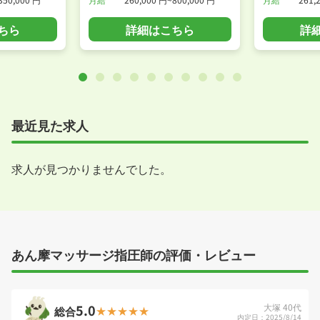
ちら
詳細はこちら
詳
最近見た求人
求人が見つかりませんでした。
あん摩マッサージ指圧師の評価・レビュー
5.0
大塚 40代
総合
内定日：2025/8/14