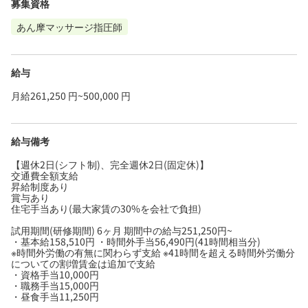
募集資格
あん摩マッサージ指圧師
給与
月給261,250 円~500,000 円
給与備考
【週休2日(シフト制)、完全週休2日(固定休)】
交通費全額支給
昇給制度あり
賞与あり
住宅手当あり(最大家賃の30%を会社で負担)
試用期間(研修期間) 6ヶ月 期間中の給与251,250円~
・基本給158,510円 ・時間外手当56,490円(41時間相当分)
※時間外労働の有無に関わらず支給 ※41時間を超える時間外労働分
についての割増賃金は追加で支給
・資格手当10,000円
・職務手当15,000円
・昼食手当11,250円