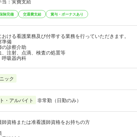
手当：実費支給
保険完備
交通費支給
賞与・ボーナスあり
における看護業務及び付帯する業務を行っていただきます。
察準備
師の診察介助
血、注射、点滴、検査の処置等
、呼吸器内科
ニック
ト・アルバイト
非常勤（日勤のみ）
護師資格または准看護師資格をお持ちの方
須