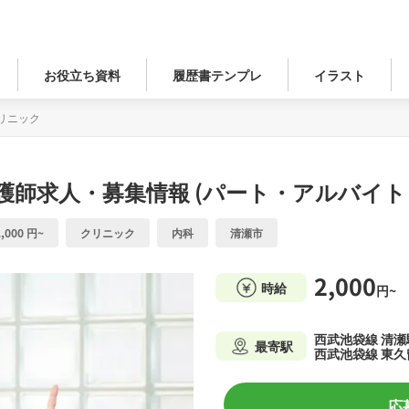
お役立ち資料
履歴書テンプレ
イラスト
リニック
護師求人・募集情報 (パート・アルバイト
,000 円~
クリニック
内科
清瀬市
2,000
時給
円~
西武池袋線 清瀬
最寄駅
西武池袋線 東久
応