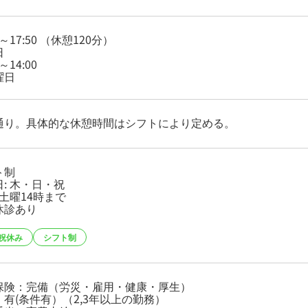
0～17:50 （休憩120分）
日
0～14:00
曜日
通り。具体的な休憩時間はシフトにより定める。
ト制
: 木・日・祝
 土曜14時まで
休診あり
祝休み
シフト制
保険：完備（労災・雇用・健康・厚生）
：有(条件有）（2,3年以上の勤務）