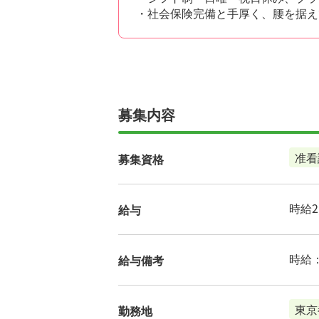
・社会保険完備と手厚く、腰を据え
募集内容
准看
募集資格
時給2,
給与
時給：
給与備考
東京
勤務地