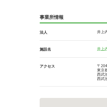
事業所情報
井上
法人
井上
施設名
〒204
アクセス
東京都
西武
西武