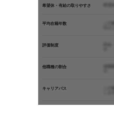
希望
希望休・有給の取りやすさ
この
平均在籍年数
伝え
昇給
評価制度
す。
他職
他職種の割合
す。
この
キャリアパス
しま