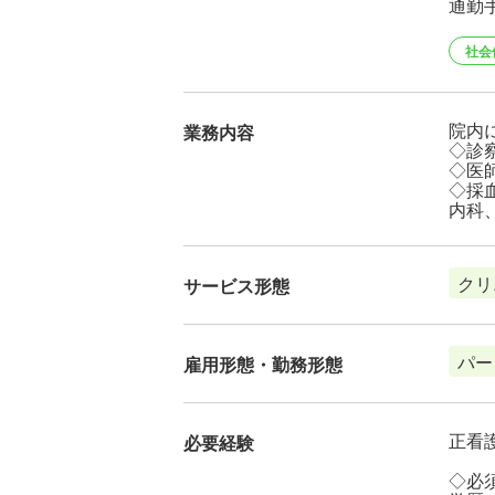
通勤
社会
院内
業務内容
◇診
◇医
◇採
内科
クリ
サービス形態
パー
雇用形態・勤務形態
正看
必要経験
◇必