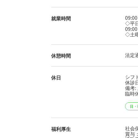
09:0
就業時間
◇平
09:0
◇土
法定
休憩時間
シフ
休日
休診日
備考:
臨時
日・
社会
福利厚生
賞与