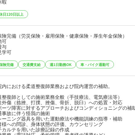
休暇
休日120日以上
保険完備（労災保険・雇用保険・健康保険・厚生年金保険）
勤可
貸与
見学可
保険完備
交通費支給
週1日勤務OK
車・バイク通勤可
院内における柔道整復師業務および院内運営の補助。
道整復師としての施術業務全般（手技療法、電気療法等）
性外傷（捻挫、打撲、挫傷、骨折、脱臼）への処置・対応
ポーツ障害に対するアプローチおよびコンディショニングの補
通事故に伴う怪我の施術
レーニング器具を用いた運動療法や機能訓練の指導・補助
者様への問診、身体状態の評価、カウンセリング
子カルテを用いた診療記録の作成
付業務（電話対応、予約管理、患者様の誘導など）