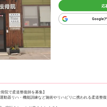
応
Googl
接骨院で柔道整復師を募集】
運動器リハ・機能訓練など施術やリハビリに携われる柔道整復