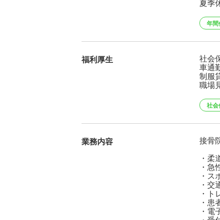
夏季
年間
社会
福利厚生
車通
制服
職場
社会
接骨
業務内容
・柔
・急
・ス
・交
・ト
・患
・電
・受