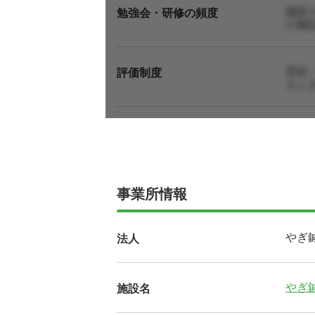
施術
勉強会・研修の頻度
が施
昇給
評価制度
えし
事業所情報
やぎ
法人
やぎ
施設名