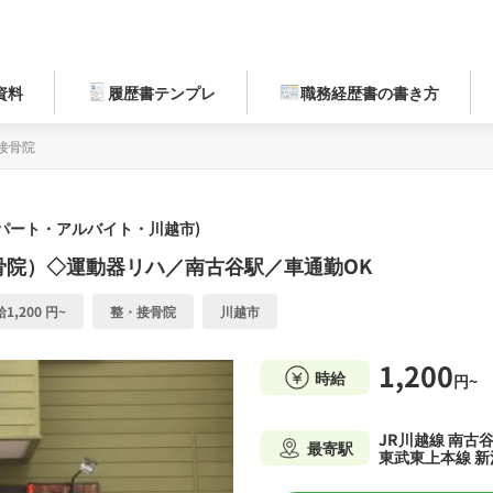
資料
履歴書テンプレ
職務経歴書の書き方
接骨院
(パート・アルバイト・川越市)
骨院）◇運動器リハ／南古谷駅／車通勤OK
1,200 円~
整・接骨院
川越市
1,200
時給
円~
JR川越線 南古
最寄駅
東武東上本線 新