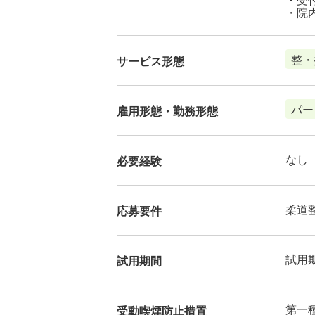
・院
整・
サービス形態
パー
雇用形態・勤務形態
なし
必要経験
柔道
応募要件
試用
試用期間
第一
受動喫煙防止措置