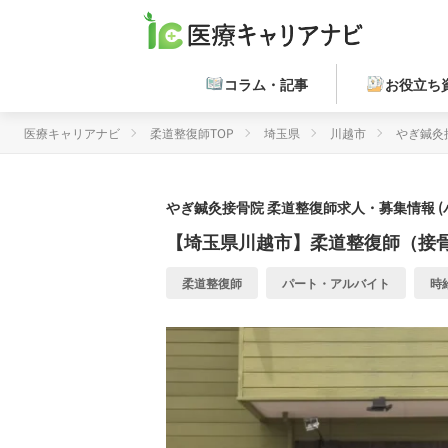
コラム・記事
お役立ち
医療キャリアナビ
柔道整復師TOP
埼玉県
川越市
やぎ鍼灸
やぎ鍼灸接骨院
柔道整復師求人・募集情報 
【埼玉県川越市】柔道整復師（接
柔道整復師
パート・アルバイト
時給