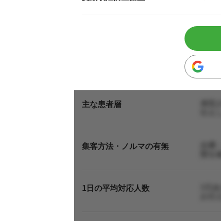
来院
主な患者層
伝え
自費
集客方法・ノルマの有無
態を
1日
1日の平均対応人数
お伝